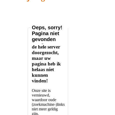
Oeps, sorry!
Pagina niet
Ik heb m'n
gevonden
best gedaan,
de hele server
doorgezocht,
maar uw
pagina heb ik
helaas
niet
kunnen
vinden!
Onze site is
vernieuwd,
waardoor oude
(zoekmachine-)links
niet meer geldig
zijn.