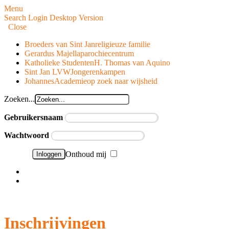
Menu
Search
Login
Desktop Version
Close
Broeders van Sint Jan
religieuze familie
Gerardus Majella
parochiecentrum
Katholieke Studenten
H. Thomas van Aquino
Sint Jan LVW
Jongerenkampen
JohannesAcademie
op zoek naar wijsheid
Zoeken...
Gebruikersnaam
Wachtwoord
Onthoud mij
Wachtwoord vergeten?
Gebruikersnaam vergeten?
Inschrijvingen