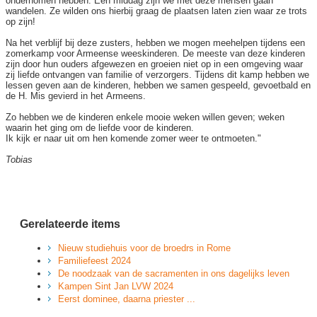
ondernomen hebben. Eén middag zijn we met deze mensen gaan
wandelen. Ze wilden ons hierbij graag de plaatsen laten zien waar ze trots
op zijn!
Na het verblijf bij deze zusters, hebben we mogen meehelpen tijdens een
zomerkamp voor Armeense weeskinderen. De meeste van deze kinderen
zijn door hun ouders afgewezen en groeien niet op in een omgeving waar
zij liefde ontvangen van familie of verzorgers. Tijdens dit kamp hebben we
lessen geven aan de kinderen, hebben we samen gespeeld, gevoetbald en
de H. Mis gevierd in het Armeens.
Zo hebben we de kinderen enkele mooie weken willen geven; weken
waarin het ging om de liefde voor de kinderen.
Ik kijk er naar uit om hen komende zomer weer te ontmoeten."
Tobias
Gerelateerde items
Nieuw studiehuis voor de broedrs in Rome
Familiefeest 2024
De noodzaak van de sacramenten in ons dagelijks leven
Kampen Sint Jan LVW 2024
Eerst dominee, daarna priester ...