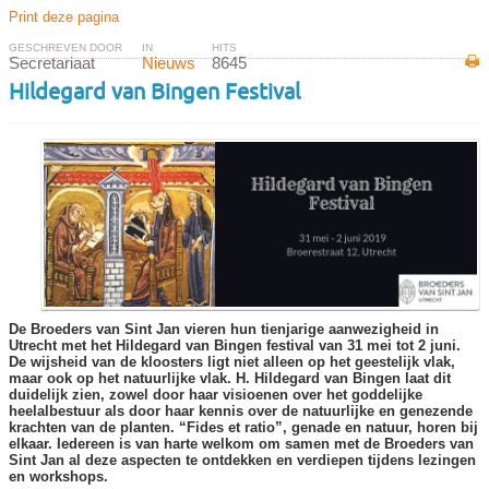
Print deze pagina
GESCHREVEN DOOR
IN
HITS
Secretariaat
Nieuws
8645
Hildegard van Bingen Festival
De Broeders van Sint Jan vieren hun tienjarige aanwezigheid in
Utrecht met het Hildegard van Bingen festival van 31 mei tot 2 juni.
De wijsheid van de kloosters ligt niet alleen op het geestelijk vlak,
maar ook op het natuurlijke vlak. H. Hildegard van Bingen laat dit
duidelijk zien, zowel door haar visioenen over het goddelijke
heelalbestuur als door haar kennis over de natuurlijke en genezende
krachten van de planten. “Fides et ratio”, genade en natuur, horen bij
elkaar. Iedereen is van harte welkom om samen met de Broeders van
Sint Jan al deze aspecten te ontdekken en verdiepen tijdens lezingen
en workshops.