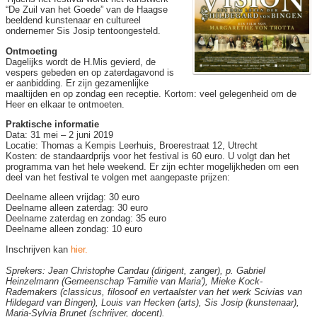
“De Zuil van het Goede” van de Haagse
beeldend kunstenaar en cultureel
ondernemer Sis Josip tentoongesteld.
Ontmoeting
Dagelijks wordt de H.Mis gevierd, de
vespers gebeden en op zaterdagavond is
er aanbidding. Er zijn gezamenlijke
maaltijden en op zondag een receptie. Kortom: veel gelegenheid om de
Heer en elkaar te ontmoeten.
Praktische informatie
Data: 31 mei – 2 juni 2019
Locatie: Thomas a Kempis Leerhuis, Broerestraat 12, Utrecht
Kosten: de standaardprijs voor het festival is 60 euro. U volgt dan het
programma van het hele weekend. Er zijn echter mogelijkheden om een
deel van het festival te volgen met aangepaste prijzen:
Deelname alleen vrijdag: 30 euro
Deelname alleen zaterdag: 30 euro
Deelname zaterdag en zondag: 35 euro
Deelname alleen zondag: 10 euro
Inschrijven kan
hier.
Sprekers: Jean Christophe Candau (dirigent, zanger), p. Gabriel
Heinzelmann (Gemeenschap 'Familie van Maria'), Mieke Kock-
Rademakers (classicus, filosoof en vertaalster van het werk Scivias van
Hildegard van Bingen), Louis van Hecken (arts), Sis Josip (kunstenaar),
Maria-Sylvia Brunet (schrijver, docent).