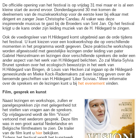
De officiële opening van het festival is op vrijdag 31 mei maar er is al een
kleine start de avond ervoor. Donderdagavond 30 mei komen de
deelnemers van de muziekworkshop voor de eerste keer bij elkaar met
dirigent en zanger Jean Christophe Candau. Al vaker was deze
inspirerende musicus te gast bij de Broeders van Sint Jan. Op het festival
krijgt u de kans onder zijn leiding muziek van de H. Hildegard te zingen.
Ook de voedingsleer van H.Hildegard komt uitgebreid aan de orde tijdens
het festival. U kunt kiezen voor een kookworkshop die op verschillende
momenten in het programma wordt gegeven. Deze praktische workshops
worden afgewisseld met geestelijke lezingen onder leiding van pater
Gabriel Heinzelmann en lezingen door verschillende sprekers die ieder een
ander aspect van het werk van H.Hildegard belichten. Zo zal Maria-Sylvia
Brunet spreken over het ecologisch bewustzijn in het werk van
H.Hildegard van Bingen, dr Louis van Hecken zal ingaan op de Hildegard-
geneeskunde en Mieke Kock-Rademakers zal een lezing geven over de
beroemde geschriften van H.Hildegard ‘Liber Scivias
.’
Meer informatie
over de sprekers en de lezingen kunt u bij
het evenement
vinden.
Film, gesprek en kunst
Naast lezingen en workshops, zullen er
panelgesprekken zijn met gelegenheid tot
het stellen van vragen aan de sprekers.
Op vrijdagavond wordt de film “Vision”
vertoond met wederom gesprek. Deze film
was in een groot aantal Nederlandse en
Belgische filmtheaters te zien. De trailer
van de film kunt u
hier
bekijken.
Tijdens het festival wordt het kunstwerk