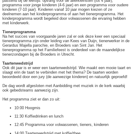
passend bij de leeftijd: opvang voor de allerkleinsten (tot 4 jaar),
programma voor jonge kinderen (4-6 jaar) en een programma voor oudere
kinderen (7-10 jaar). Kinderen vanaf 10 jaar mogen kiezen of ze
deelnemen aan het kinderprogramma of aan het tienerprogramma. Het
kinderprogramma wordt begeleid door volwassenen die ervaring hebben
met kinderwerk.
Tienerprogramma
Na het succes van voorgaande jaren zal er ook deze keer een speciaal
tienerprogramma zijn onder leiding van Kees van Duijn, tienerwerker in de
Gerardus Majella parochie, en Broeders van Sint Jan. Het
tienerprogramma op het Familiefeest is onderdeel van de maandelijkse
tienerzondagen bij de Broeders in Utrecht.
Taartenwedstrijd
Ook dit jaar is er weer een taartenwedstrijd. Wie maakt een mooie taart en
slaagt erin de taart te verbinden met het thema? De taarten worden
beoordeeld door een jury (de aanwezige kinderen) en natuurlijk geproefd!
De dag wordt afgesloten met Aanbidding met muziek in de kerk waarbij
ook gebedsteams aanwezig zijn.
Het programma ziet er dan zo uit:
10:00 Hoogmis
11:30 Koffiedrinken en lunch
12:45 Programma voor volwassenen, tieners, kinderen
14:00 Taartenwedstrijd met koffie/thee