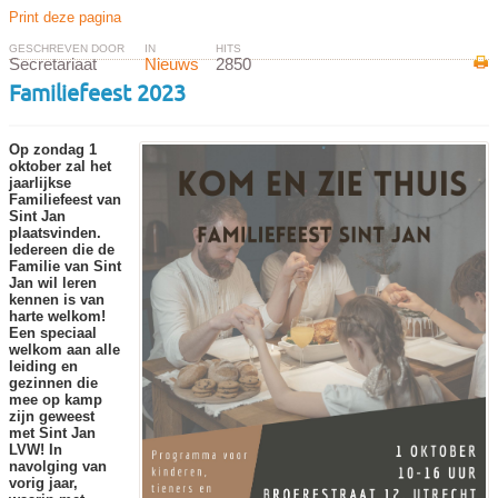
Print deze pagina
GESCHREVEN DOOR
IN
HITS
Secretariaat
Nieuws
2850
Familiefeest 2023
Op zondag 1
oktober zal het
jaarlijkse
Familiefeest van
Sint Jan
plaatsvinden.
Iedereen die de
Familie van Sint
Jan wil leren
kennen is van
harte welkom!
Een speciaal
welkom aan alle
leiding en
gezinnen die
mee op kamp
zijn geweest
met Sint Jan
LVW! In
navolging van
vorig jaar,