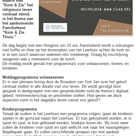
waarin met
"Kom & Zie" het
religieuze leven
centraal stond,
is het thema van
het aankomende
Familiefeest
“Kom & Zie
Thuis.”
De dag begint met een Hoogmis om 10 uur. Aansluitend wordt u ontvangen
met koffie en thee op het binnenplein van het Leerhuis achter de kerk en
is er een lunch waarvoor iedereen iets meebrengt. Graag bij inschrijving
aangeven wat u meeneemt voor de lunch.
De middag wordt gevuld met programma's voor volwassenen, tieners en
kinderen.
Middagprogramma volwassenen
Er is een plenaire lezing door de Broeders van Sint Jan over het geloof
centraal stellen in alle details van ons leven. Dit wordt gevolgd door
gesprek in deelgroepen met een gespreksleider rond de thema’s digitaal,
gebed, rentmeesterschap en prioriteiten stellen. Hoe geven we deze
aspecten vorm in het dagelijks leven vanuit ons geloof?
Kinderprogramma
Terwijl de ouders in het Leerhuis een programma volgen, gaan de kinderen
spelen in de gymzaal naast het Leerhuis. Er kan geknutseld worden, er is
sport en spel, er kan gebouwd worden, boekjes lezen etc. Bij mooi weer
zullen de kinderen voor sport en spel wellicht ook naar het naastgelegen
Majellapark gaan. Er zullen verschillende groepen zijn met aanbod