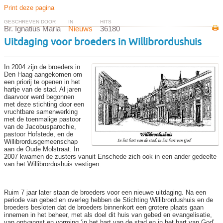
Print deze pagina
GESCHREVEN DOOR
IN
HITS
Br. Ignatius Maria
Nieuws
36180
Uitdaging voor broeders in Willibrordushuis
In 2004 zijn de broeders in
Den Haag aangekomen om
een pri­orij te openen in het
hartje van de stad. Al jaren
daarvoor werd begonnen
met deze stichting door een
vruchtbare samenwer­king
met de toenmalige pas­toor
van de Jacobusparochie,
pastoor Hofstede, en de
Wil­librordusgemeenschap
aan de Oude Molstraat. In
2007 kwamen de zusters vanuit Enschede zich ook in een ander gedeelte
van het Wil­librordushuis vestigen.
Ruim 7 jaar later staan de broeders voor een nieuwe uitdaging. Na een
peri­ode van gebed en overleg hebben de Stichting Willibrordushuis en de
broeders besloten dat de broeders binnenkort een grotere plaats gaan
innemen in het be­heer, met als doel dit huis van gebed en evangelisatie,
van ontvangst en vorming ʻin het hart van de stad en in het hart van Godʼ