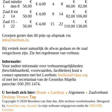
Zaal
minder
€
€
€
€ 4,00
4
8
1
dan 8
50,00
66,00
82,00
Zaal
8 tot
€
€
€
€ 4,00
8
14
2
14
50,00
82,00
106,00
Zaal
15 -
€
€
€
€ 4,00
15
22
3
22
50,00
110,00
138,00
Groepen groter dan 40 prijs op afspraak via
info@leerhuis.nl
.
Bij vertrek moet natuurlijk de afwas gedaan en de zaal
veegschoon zijn. Zie het regelement van verhuur.
Informatie:
Voor nadere informatie over verhuurmogelijkheden
(beschikbaarheid, voorwaarden, faciliteiten) kunt u
contact opnemen met het Leerhuis:
leerhuis@stjan.org
of met het secretariaat van de Gerardus Majella
parochie: 030 293 1474.
U bevindt zich hier:
Home
Leerhuis
Algemeen
Zaalverhuur
Desktop Version
Top
Copyright © 2026 Broeders van Sint Jan. Alle rechten voorbehouden. Designed
by
JoomlArt.com
.
Joomla!
is vrije software uitgegeven onder de
GNU/GPL
Licentie.