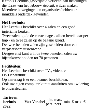
Kempis Leerhuis gastvrijheid verleend aan instellingen
die graag van het gebouw gebruik wilden maken.
Meerdere bewegingen en organisaties hebben er
inmiddels onderdak gevonden.
Het Leerhuis:
Het Leerhuis beschikt over 4 zalen en een goed
ingerichte keuken.
Twee zalen op de de eerste etage - alleen bereikbaar per
trap - en twee zalen op de begane grond.
De twee beneden zalen zijn gescheiden door een
verplaatsbare tussenwand.
Desgewenst kunt u in de twee beneden zalen uw
bijeenkomst houden tot 70 personen.
Faciliteiten:
Het Leerhuis beschikt over TV-, video- en
DVDaparatuur.
Op aanvraag is er een beamer beschikbaar.
Ook uw eigen computer kunt u aansluiten om uw lezing
te ondersteunen.
Tarieven
min.
max.
leerhuis
Vast
Variabel
min. €
max. €
pers.
pers.
2022