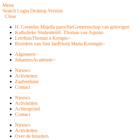
Menu
Search
Login
Desktop Version
Close
H. Gerardus Majella parochie
Gemeenschap van gelovigen
Katholieke Studenten
H. Thomas van Aquino
Leerhuis
Thomas a Kempis
>
Broeders van Sint Jan
Priorij Maria Koningin
>
Algemeen
>
JohannesAcademie
>
Nieuws
Activiteiten
Zaalverhuur
Contact
Nieuws
Activiteiten
Achtergrond
Contact
Nieuws
Activiteiten
Over de broeders