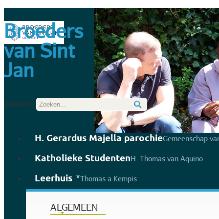
Broeders
van Sint
Jan
Zoeken...
H. Gerardus Majella parochie
Gemeenschap van
Katholieke Studenten
H. Thomas van Aquino
Leerhuis
Thomas a Kempis
ALGEMEEN