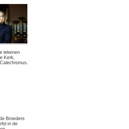
e tekenen
e Kerk,
e Catechismus.
 de Broeders
fst in de
 en