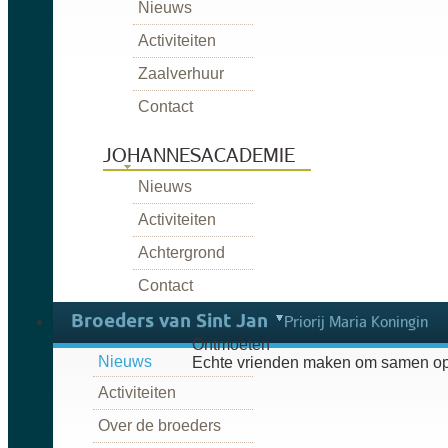
Nieuws
Activiteiten
Zaalverhuur
Contact
JOHANNESACADEMIE
Nieuws
Activiteiten
Achtergrond
Contact
Broeders van Sint Jan
Priorij Maria Koningin
Ontmoeten
Nieuws
Echte vrienden maken om samen op
Activiteiten
Over de broeders