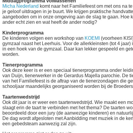
Middagprogramma volwassenen
Micha Nederland
komt naar het Familiefeest om met ons na t
je geloof uitdragen in je buurt. We krijgen praktische handvatt
aangeboden om in onze omgeving aan de slag te gaan. Hoe k
ander echt zien en wat heeft de ander nodig?
Kinderprogramma
De kinderen volgen een workshop van
KOEMI
(voorheen KISI)
gymzaal naast het Leerhuis. Voor de allerkleinsten (tot 4 jaar)
in een hoek van de gymzaal. Daar kan lekker gespeeld en ge
worden.
Tienerprogramma
Ook deze keer is er een speciaal tienerprogramma onder leid
van Duijn, tienerwerker in de Gerardus Majella parochie. De tie
van het Familiefeest is de aftrap van de tienerzondagen die g
schooljaar maandelijks georganiseerd worden bij de Broeders 
Taartenwedstrijd
Ook dit jaar is er weer een taartenwedstrijd. Wie maakt een mo
slaagt erin de taart te verbinden met het thema? De taarten w
beoordeeld door een jury (de aanwezige kinderen) en natuurli
De dag wordt afgesloten met Aanbidding met muziek in de ker
een gebedsteam aanwezig zal zijn.