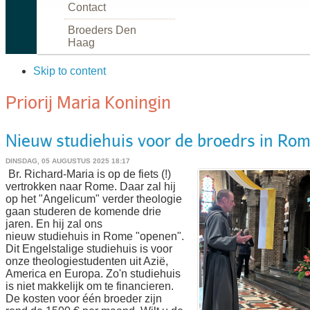
Contact
Broeders Den
Haag
Skip to content
Priorij Maria Koningin
Nieuw studiehuis voor de broedrs in Ro
DINSDAG, 05 AUGUSTUS 2025 18:17
Br. Richard-Maria is op de fiets (!)
vertrokken naar Rome. Daar zal hij
op het "Angelicum" verder theologie
gaan studeren de komende drie
jaren. En hij zal ons
nieuw studiehuis in Rome "openen".
Dit Engelstalige studiehuis is voor
onze theologiestudenten uit Azië,
America en Europa. Zo'n studiehuis
is niet makkelijk om te financieren.
De kosten voor één broeder zijn