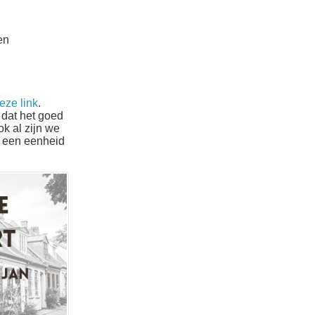
en
eze link
.
 dat het goed
ok al zijn we
r een eenheid