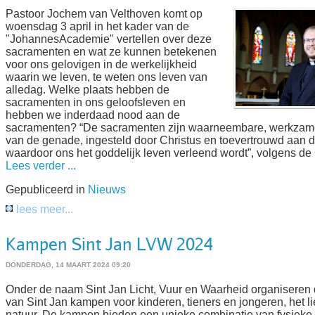
Pastoor Jochem van Velthoven komt op
woensdag 3 april in het kader van de
"JohannesAcademie" vertellen over deze
sacramenten en wat ze kunnen betekenen
voor ons gelovigen in de werkelijkheid
waarin we leven, te weten ons leven van
alledag. Welke plaats hebben de
sacramenten in ons geloofsleven en
hebben we inderdaad nood aan de
sacramenten? “De sacramenten zijn waarneembare, werkzam
van de genade, ingesteld door Christus en toevertrouwd aan d
waardoor ons het goddelijk leven verleend wordt”, volgens d
Lees verder ...
Gepubliceerd in
Nieuws
lees meer...
Kampen Sint Jan LVW 2024
DONDERDAG, 14 MAART 2024 09:20
Onder de naam Sint Jan Licht, Vuur en Waarheid organiseren
van Sint Jan kampen voor kinderen, tieners en jongeren, het lie
natuur. De kampen bieden een unieke combinatie van fysieke