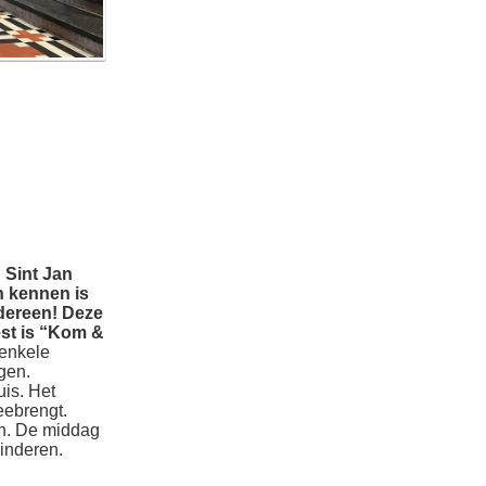
 Sint Jan
n kennen is
dereen! Deze
est is “Kom &
 enkele
gen.
uis. Het
eebrengt.
ch. De middag
inderen.