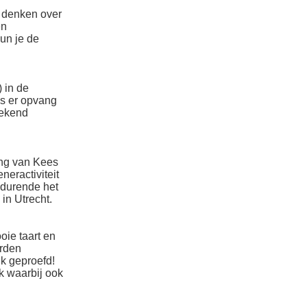
e denken over
en
un je de
 in de
 is er opvang
tekend
ing van Kees
neractiviteit
edurende het
in Utrecht.
oie taart en
orden
jk geproefd!
k waarbij ook