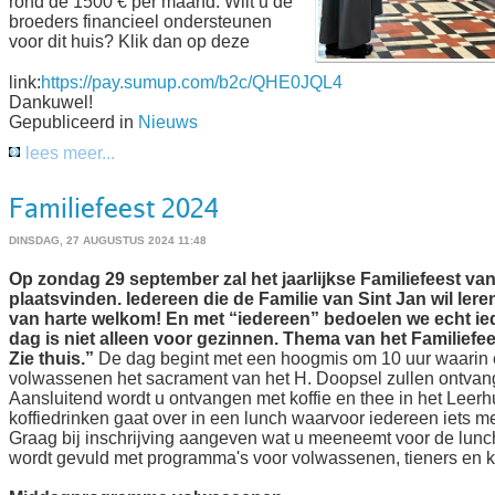
rond de 1500 € per maand. Wilt u de
broeders financieel ondersteunen
voor dit huis? Klik dan op deze
link:
https://pay.sumup.com/b2c/QHE0JQL4
Dankuwel!
Gepubliceerd in
Nieuws
lees meer...
Familiefeest 2024
DINSDAG, 27 AUGUSTUS 2024 11:48
Op zondag 29 september zal het jaarlijkse Familiefeest van
plaatsvinden. Iedereen die de Familie van Sint Jan wil lere
van harte welkom! En met “iedereen” bedoelen we echt ie
dag is niet alleen voor gezinnen. Thema van het Familiefe
Zie thuis.”
De dag begint met een hoogmis om 10 uur waarin
volwassenen het sacrament van het H. Doopsel zullen ontvan
Aansluitend wordt u ontvangen met koffie en thee in het Leerh
koffiedrinken gaat over in een lunch waarvoor iedereen iets m
Graag bij inschrijving aangeven wat u meeneemt voor de lun
wordt gevuld met programma's voor volwassenen, tieners en k