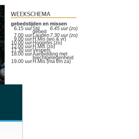
WEEKSCHEMA
gebedstijden en missen
6.15 uur
Stil
6.45 uur (zo)
gebed
7.00 uur
Lauden
7.30 uur (zo)
9.00 uur
H.Mis (wo & vr)
10.00 uur
Hoogmis (zo)
12.00 uur
H.Mis (zo)
17.30 uur
Vespers
18.00 uur
Aanbidding met
biechtgelegenheid
19.00 uur
H.Mis (ma t/m za)