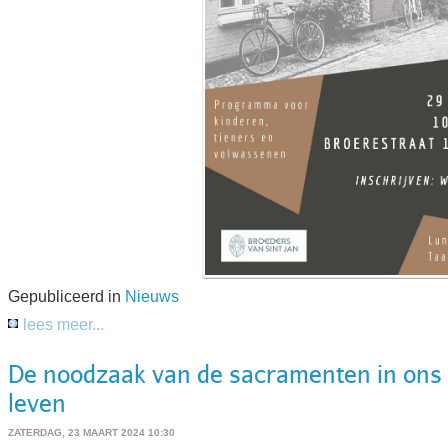
Gepubliceerd in
Nieuws
lees meer...
De noodzaak van de sacramenten in ons 
leven
ZATERDAG, 23 MAART 2024 10:30