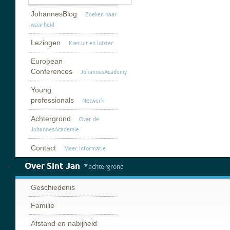
JohannesBlog
Zoeken naar
waarheid
Lezingen
Kies uit en luister
European
Conferences
JohannesAcademy
Young
professionals
Netwerk
Achtergrond
Over de
JohannesAcademie
Contact
Meer informatie
Over Sint Jan
achtergrond
Geschiedenis
Familie
Afstand en nabijheid