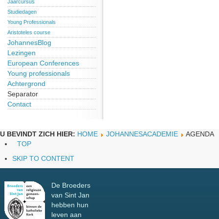
Jaarcursus
Studiedagen
Young Professionals
Aristoteles course
JohannesBlog
Lezingen
European Conferences
Young professionals
Achtergrond
Separator
Contact
U BEVINDT ZICH HIER:
HOME
JOHANNESACADEMIE
AGENDA
TOP
SKIP TO CONTENT
De Broeders
van Sint Jan
hebben hun
leven aan