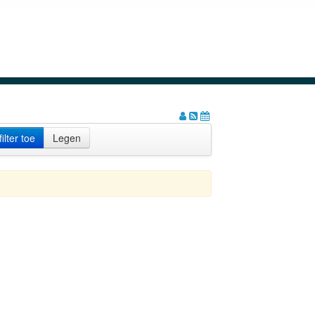
ilter toe
Legen