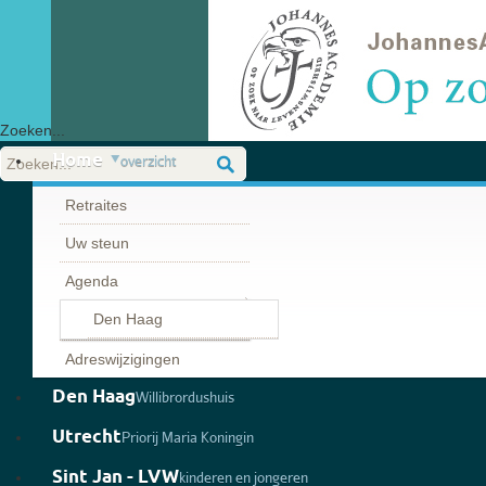
Zoeken...
Home
overzicht
Retraites
Uw steun
Agenda
Den Haag
Adreswijzigingen
Den Haag
Willibrordushuis
Utrecht
Priorij Maria Koningin
Sint Jan - LVW
kinderen en jongeren