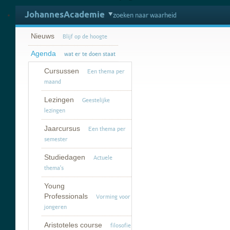
JohannesAcademie
zoeken naar waarheid
Nieuws
Blijf op de hoogte
Agenda
wat er te doen staat
Cursussen
Een thema per
maand
Lezingen
Geestelijke
lezingen
Jaarcursus
Een thema per
semester
Studiedagen
Actuele
thema's
Young
Professionals
Vorming voor
jongeren
Aristoteles course
filosofie