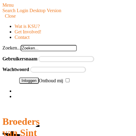
Menu
Search
Login
Desktop Version
Close
Wat is KSU?
Get Involved!
Contact
Zoeken...
Gebruikersnaam
Wachtwoord
Onthoud mij
Wachtwoord vergeten?
Gebruikersnaam vergeten?
Broeders
van Sint