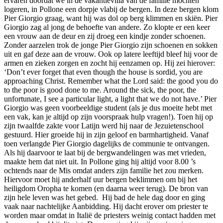
ervaren doordat we in de vakantievilla van de familie mochten
logeren, in Pollone een dorpje vlabij de bergen. In deze bergen klom
Pier Giorgio graag, want hij was dol op berg klimmen en skiën. Pier
Giorgio zag al jong de behoefte van andere. Zo klopte er een keer
een vrouw aan de deur en zij droeg een kindje zonder schoenen.
Zonder aarzelen trok de jonge Pier Giorgio zijn schoenen en sokken
uit en gaf deze aan de vrouw. Ook op latere leeftijd bleef hij voor de
armen en zieken zorgen en zocht hij eenzamen op. Hij zei hierover:
‘Don’t ever forget that even though the house is sordid, you are
approaching Christ. Remember what the Lord said: the good you do
to the poor is good done to me. Around the sick, the poor, the
unfortunate, I see a particular light, a light that we do not have.’ Pier
Giorgio was geen voorbeeldige student (als je dus moeite hebt met
een vak, kan je altijd op zijn voorspraak hulp vragen!). Toen hij op
zijn twaalfde zakte voor Latijn werd hij naar de Jezuietenschool
gestuurd. Hier groeide hij in zijn geloof en barmhartigheid. Vanaf
toen verlangde Pier Giorgio dagelijks de communie te ontvangen.
Als hij daarvoor te laat bij de bergwandelingen was met vrieden,
maakte hem dat niet uit. In Pollone ging hij altijd voor 8.00 ’s
ochtends naar de Mis omdat anders zijn familie het zou merken.
Hiervoor moet hij anderhalf uur bergen beklimmen om bij het
heiligdom Oropha te komen (en daarna weer terug). De bron van
zijn hele leven was het gebed. Hij bad de hele dag door en ging
vaak naar nachtelijke Aanbidding. Hij dacht erover om priester te
worden maar omdat in Italië de priesters weinig contact hadden met