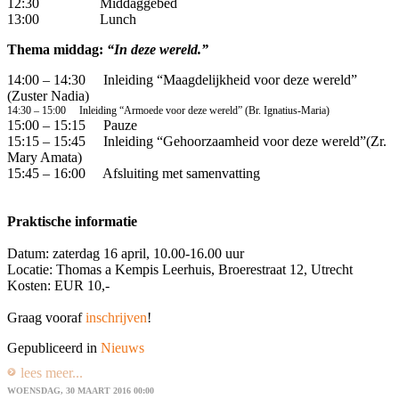
12:30 Middaggebed
13:00 Lunch
Thema middag:
“In deze wereld.”
14:00 – 14:30 Inleiding “Maagdelijkheid voor deze wereld”
(Zuster Nadia)
14:30 – 15:00 Inleiding “Armoede voor deze wereld” (Br. Ignatius-Maria)
15:00 – 15:15 Pauze
15:15 – 15:45 Inleiding “Gehoorzaamheid voor deze wereld”(Zr.
Mary Amata)
15:45 – 16:00 Afsluiting met samenvatting
Praktische informatie
Datum: zaterdag 16 april, 10.00-16.00 uur
Locatie: Thomas a Kempis Leerhuis, Broerestraat 12, Utrecht
Kosten: EUR 10,-
Graag vooraf
inschrijven
!
Gepubliceerd in
Nieuws
lees meer...
WOENSDAG, 30 MAART 2016 00:00