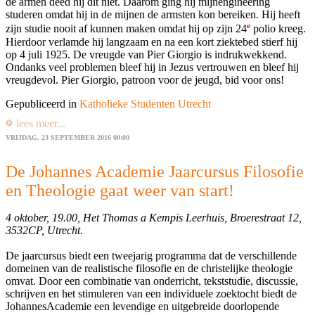
de armen deed hij dit niet. Daarom ging hij mijnengineering
studeren omdat hij in de mijnen de armsten kon bereiken. Hij heeft
e
zijn studie nooit af kunnen maken omdat hij op zijn 24
polio kreeg.
Hierdoor verlamde hij langzaam en na een kort ziektebed stierf hij
op 4 juli 1925. De vreugde van Pier Giorgio is indrukwekkend.
Ondanks veel problemen bleef hij in Jezus vertrouwen en bleef hij
vreugdevol. Pier Giorgio, patroon voor de jeugd, bid voor ons!
Gepubliceerd in
Katholieke Studenten Utrecht
lees meer...
VRIJDAG, 23 SEPTEMBER 2016 00:00
De Johannes Academie Jaarcursus Filosofie
en Theologie gaat weer van start!
4 oktober, 19.00, Het Thomas a Kempis Leerhuis, Broerestraat 12,
3532CP, Utrecht.
De jaarcursus biedt een tweejarig programma dat de verschillende
domeinen van de realistische filosofie en de christelijke theologie
omvat. Door een combinatie van onderricht, tekststudie, discussie,
schrijven en het stimuleren van een individuele zoektocht biedt de
JohannesAcademie een levendige en uitgebreide doorlopende