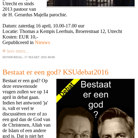
Utrecht en sinds
2013 pastoor van
de H. Gerardus Majella parochie.
Datum: zaterdag 16 april, 10.00-17.00 uur
Locatie: Thomas a Kempis Leerhuis, Broerestraat 12, Utrecht
Kosten: EUR 10,-
Gepubliceerd in
Nieuws
lees meer...
DONDERDAG, 17 MAART 2016 00:00
Bestaat er een god? KSUdebat2016
Bestaat er een god? Op
deze eeuwenoude
vragen zullen we op 14
april in debat gaan.
Indien het antwoord 'ja'
is, valt er veel te
discussiëren over of zo
een god dan de God van
de Christenen, Allah van
de Islam of een andere
god is. Dat is niet het