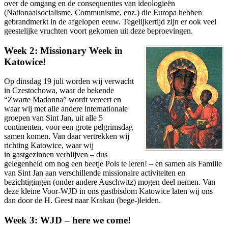
over de omgang en de consequenties van ideologieën
(Nationaalsocialisme, Communisme, enz.) die Europa hebben
gebrandmerkt in de afgelopen eeuw. Tegelijkertijd zijn er ook veel
geestelijke vruchten voort gekomen uit deze beproevingen.
Week 2: Missionary Week in
Katowice!
Op dinsdag 19 juli worden wij verwacht
in Czestochowa, waar de bekende
“Zwarte Madonna” wordt vereert en
waar wij met alle andere internationale
groepen van Sint Jan, uit alle 5
continenten, voor een grote pelgrimsdag
samen komen. Van daar vertrekken wij
richting Katowice, waar wij
in gastgezinnen verblijven – dus
gelegenheid om nog een beetje Pols te leren! – en samen als Familie
van Sint Jan aan verschillende missionaire activiteiten en
bezichtigingen (onder andere Auschwitz) mogen deel nemen. Van
deze kleine Voor-WJD in ons gastbisdom Katowice laten wij ons
dan door de H. Geest naar Krakau (bege-)leiden.
Week 3: WJD – here we come!