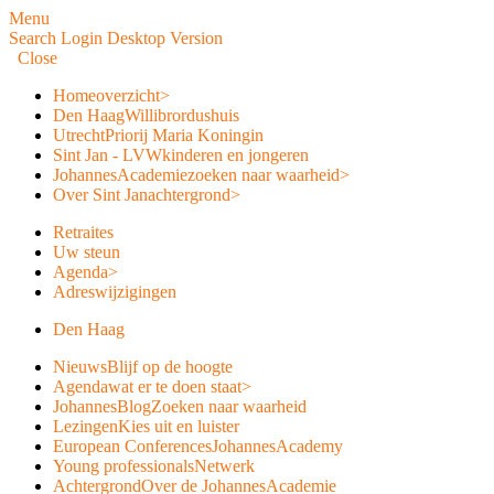
Menu
Search
Login
Desktop Version
Close
Home
overzicht
>
Den Haag
Willibrordushuis
Utrecht
Priorij Maria Koningin
Sint Jan - LVW
kinderen en jongeren
JohannesAcademie
zoeken naar waarheid
>
Over Sint Jan
achtergrond
>
Retraites
Uw steun
Agenda
>
Adreswijzigingen
Den Haag
Nieuws
Blijf op de hoogte
Agenda
wat er te doen staat
>
JohannesBlog
Zoeken naar waarheid
Lezingen
Kies uit en luister
European Conferences
JohannesAcademy
Young professionals
Netwerk
Achtergrond
Over de JohannesAcademie