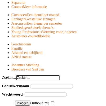
Separator
Contact
Meer informatie
Cursussen
Een thema per maand
Lezingen
Geestelijke lezingen
Jaarcursus
Een thema per semester
Studiedagen
Actuele thema's
Young Professionals
Vorming voor jongeren
Aristoteles course
filosofie
Geschiedenis
Familie
Afstand en nabijheid
ANBI status
>
Johannes Stichting
Broeders van Sint Jan
Zoeken...
Gebruikersnaam
Wachtwoord
Onthoud mij