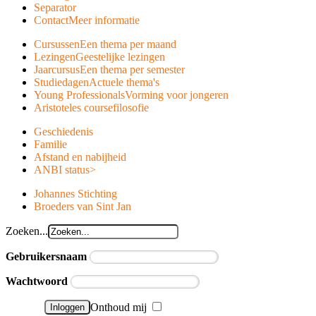
Separator
Contact
Meer informatie
Cursussen
Een thema per maand
Lezingen
Geestelijke lezingen
Jaarcursus
Een thema per semester
Studiedagen
Actuele thema's
Young Professionals
Vorming voor jongeren
Aristoteles course
filosofie
Geschiedenis
Familie
Afstand en nabijheid
ANBI status
>
Johannes Stichting
Broeders van Sint Jan
Zoeken...
Gebruikersnaam
Wachtwoord
Onthoud mij