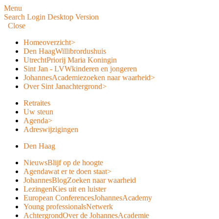
Menu
Search
Login
Desktop Version
Close
Home
overzicht
>
Den Haag
Willibrordushuis
Utrecht
Priorij Maria Koningin
Sint Jan - LVW
kinderen en jongeren
JohannesAcademie
zoeken naar waarheid
>
Over Sint Jan
achtergrond
>
Retraites
Uw steun
Agenda
>
Adreswijzigingen
Den Haag
Nieuws
Blijf op de hoogte
Agenda
wat er te doen staat
>
JohannesBlog
Zoeken naar waarheid
Lezingen
Kies uit en luister
European Conferences
JohannesAcademy
Young professionals
Netwerk
Achtergrond
Over de JohannesAcademie