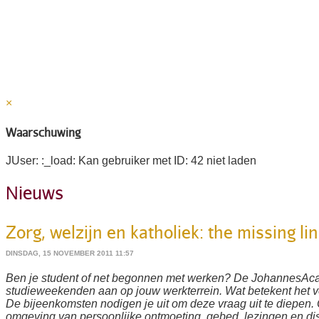
×
Waarschuwing
JUser: :_load: Kan gebruiker met ID: 42 niet laden
Nieuws
Zorg, welzijn en katholiek: the missing li
DINSDAG, 15 NOVEMBER 2011 11:57
Ben je student of net begonnen met werken? De JohannesAc
studieweekenden aan op jouw werkterrein. Wat betekent het vo
De bijeenkomsten nodigen je uit om deze vraag uit te diepen.
omgeving van persoonlijke ontmoeting, gebed, lezingen en di