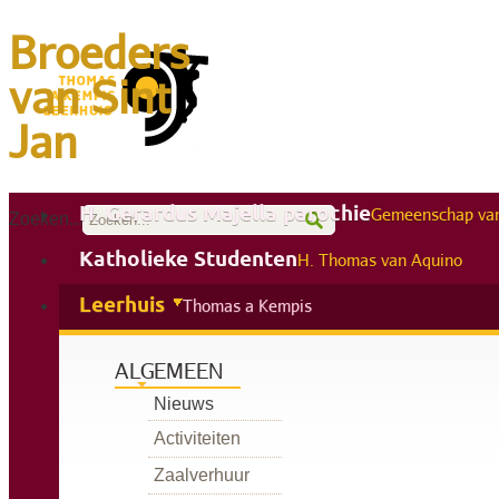
Broeders
van Sint
Jan
H. Gerardus Majella parochie
Gemeenschap van
Zoeken...
Katholieke Studenten
H. Thomas van Aquino
Leerhuis
Thomas a Kempis
ALGEMEEN
Nieuws
Activiteiten
Zaalverhuur