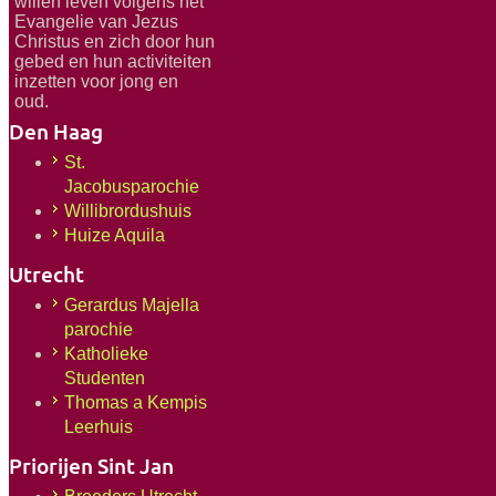
willen leven volgens het
Evangelie van Jezus
Christus en zich door hun
gebed en hun activiteiten
inzetten voor jong en
oud.
Den Haag
St.
Jacobusparochie
Willibrordushuis
Huize Aquila
Utrecht
Gerardus Majella
parochie
Katholieke
Studenten
Thomas a Kempis
Leerhuis
Priorijen Sint Jan