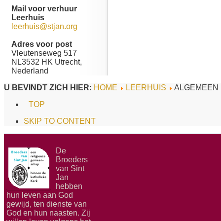
Mail voor verhuur
Leerhuis
leerhuis@stjan.org
Adres voor post
Vleutenseweg 517
NL3532 HK Utrecht,
Nederland
U BEVINDT ZICH HIER:
HOME
LEERHUIS
ALGEMEEN
TOP
SKIP TO CONTENT
De
Broeders
van Sint
Jan
hebben
hun leven aan God
gewijd, ten dienste van
God en hun naasten. Zij