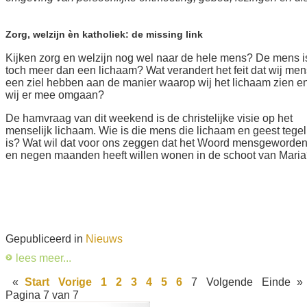
Zorg, welzijn èn katholiek: de missing link
Kijken zorg en welzijn nog wel naar de hele mens? De mens i
toch meer dan een lichaam? Wat verandert het feit dat wij me
een ziel hebben aan de manier waarop wij het lichaam zien e
wij er mee omgaan?
De hamvraag van dit weekend is de christelijke visie op het
menselijk lichaam. Wie is die mens die lichaam en geest tegel
is? Wat wil dat voor ons zeggen dat het Woord mensgeworden
en negen maanden heeft willen wonen in de schoot van Mari
Gepubliceerd in
Nieuws
lees meer...
«
Start
Vorige
1
2
3
4
5
6
7
Volgende
Einde
»
Pagina 7 van 7