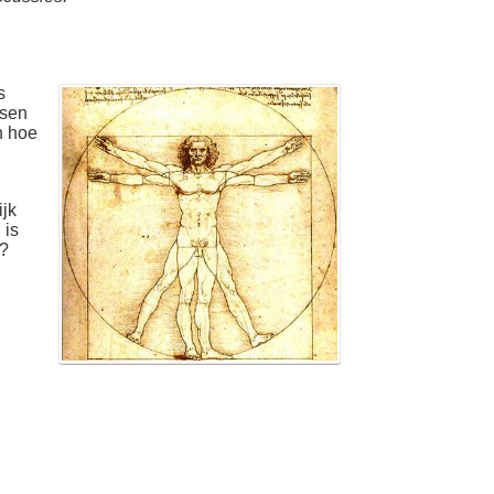
s
nsen
n hoe
ijk
 is
a?