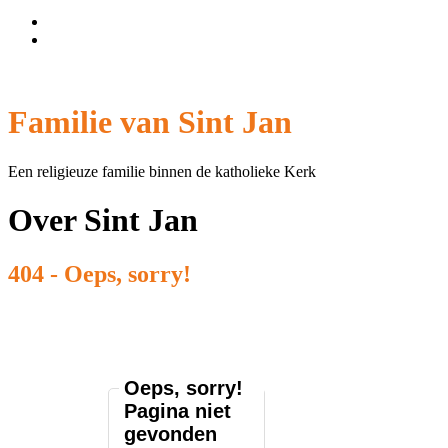
Wachtwoord vergeten?
Gebruikersnaam vergeten?
Familie van Sint Jan
Een religieuze familie binnen de katholieke Kerk
Over Sint Jan
404 - Oeps, sorry!
Oeps, sorry!
Pagina niet
Ik heb m'n
gevonden
best gedaan,