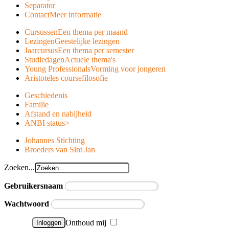
Separator
Contact
Meer informatie
Cursussen
Een thema per maand
Lezingen
Geestelijke lezingen
Jaarcursus
Een thema per semester
Studiedagen
Actuele thema's
Young Professionals
Vorming voor jongeren
Aristoteles course
filosofie
Geschiedenis
Familie
Afstand en nabijheid
ANBI status
>
Johannes Stichting
Broeders van Sint Jan
Zoeken...
Gebruikersnaam
Wachtwoord
Onthoud mij