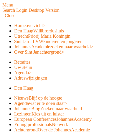
Menu
Search
Login
Desktop Version
Close
Home
overzicht
>
Den Haag
Willibrordushuis
Utrecht
Priorij Maria Koningin
Sint Jan - LVW
kinderen en jongeren
JohannesAcademie
zoeken naar waarheid
>
Over Sint Jan
achtergrond
>
Retraites
Uw steun
Agenda
>
Adreswijzigingen
Den Haag
Nieuws
Blijf op de hoogte
Agenda
wat er te doen staat
>
JohannesBlog
Zoeken naar waarheid
Lezingen
Kies uit en luister
European Conferences
JohannesAcademy
Young professionals
Netwerk
Achtergrond
Over de JohannesAcademie