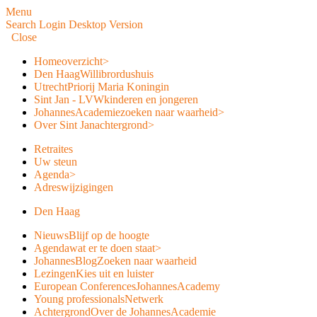
Menu
Search
Login
Desktop Version
Close
Home
overzicht
>
Den Haag
Willibrordushuis
Utrecht
Priorij Maria Koningin
Sint Jan - LVW
kinderen en jongeren
JohannesAcademie
zoeken naar waarheid
>
Over Sint Jan
achtergrond
>
Retraites
Uw steun
Agenda
>
Adreswijzigingen
Den Haag
Nieuws
Blijf op de hoogte
Agenda
wat er te doen staat
>
JohannesBlog
Zoeken naar waarheid
Lezingen
Kies uit en luister
European Conferences
JohannesAcademy
Young professionals
Netwerk
Achtergrond
Over de JohannesAcademie