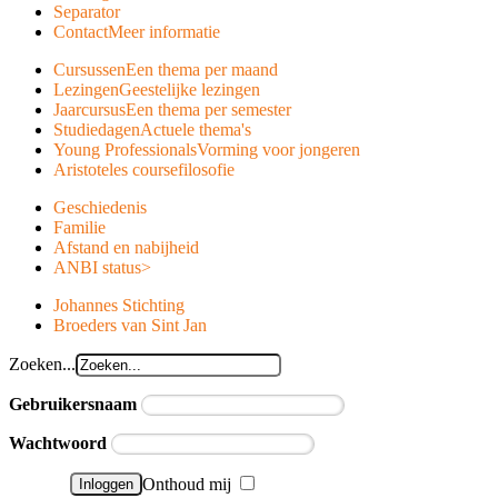
Separator
Contact
Meer informatie
Cursussen
Een thema per maand
Lezingen
Geestelijke lezingen
Jaarcursus
Een thema per semester
Studiedagen
Actuele thema's
Young Professionals
Vorming voor jongeren
Aristoteles course
filosofie
Geschiedenis
Familie
Afstand en nabijheid
ANBI status
>
Johannes Stichting
Broeders van Sint Jan
Zoeken...
Gebruikersnaam
Wachtwoord
Onthoud mij