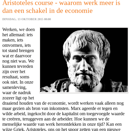
Aristoteles course - waarom werk meer is
dan een schakel in de economie
DINSDAG, 13 OKTOBER 2015 00:00
Werken, we doen
het allemaal: iets
maken, iets
omvormen, iets
tot stand brengen
wat er daarvoor
nog niet was. We
kunnen tevreden
zijn over het
resultaat, soms
ook niet. In onze
samenleving,
waar de nadruk
zozeer ligt op het
draaiend houden van de economie, wordt werken vaak alleen nog
maar gezien als bron van inkomsten. Marx ageerde er tegen en
wilde arbeid, ingekocht door de kapitalist om toegevoegde waarde
te creëren, teruggeven aan de arbeider. Hoe kunnen we de
menselijke waarde van werk herontdekken in onze tijd? Kan een
wijze Griek, Aristoteles, ons op het spoor zetten van een nieuwe