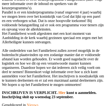
meer informatie over de inhoud en sprekers van de
keuzeprogramma’s).
Parallel is er een kinderprogramma (vanaf ongeveer 4 jaar) waarbij
we mogen leren over het koninkrijk van God dat lijkt op een parel
en een verborgen schat. Dat is onze hoopvolle toekomst! Bij
voldoende belangstelling zal er ook een programma voor tieners zijn
en opvang voor de allerkleinsten.
Het Familiefeest wordt afgesloten met een kort moment van
Aanbidding in de kerk waarbij gezinnen speciaal een zegen met het
Allerheiligste kunnen ontvangen.
Alle onderdelen van het Familiefeest zullen zoveel mogelijk in de
buitenlucht plaatsvinden op een zodanige manier dat er voldoende
afstand kan worden gehouden. Er wordt goed nagedacht over de
logistiek en hoe we dit op een verantwoorde manier kunnen
organiseren. Daardoor hopen we dat iedereen zich veilig voelt om
deel te nemen! Binnenkort volgt informatie over hoe u zich kunt
aanmelden voor het Familiefeest. Het inschrijven is noodzakelijk om
te kunnen deelnemen en er zal een maximaal aantal deelnemers zijn.
We hopen u op het Familiefeest te mogen ontmoeten!
INSCHRIJVEN IS VERPLICHT.
Hier
kunt u aanmelden.
Inschrijving sluit op woensdag 23 september.
Gepubliceerd in
Nieuws