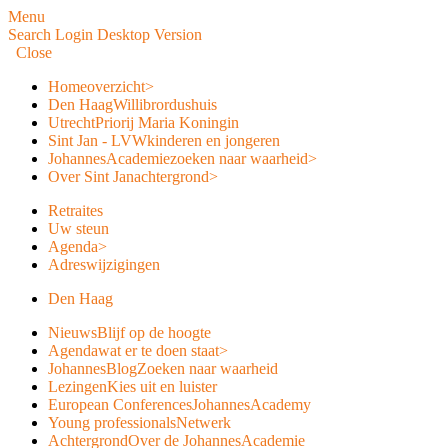
Menu
Search
Login
Desktop Version
Close
Home
overzicht
>
Den Haag
Willibrordushuis
Utrecht
Priorij Maria Koningin
Sint Jan - LVW
kinderen en jongeren
JohannesAcademie
zoeken naar waarheid
>
Over Sint Jan
achtergrond
>
Retraites
Uw steun
Agenda
>
Adreswijzigingen
Den Haag
Nieuws
Blijf op de hoogte
Agenda
wat er te doen staat
>
JohannesBlog
Zoeken naar waarheid
Lezingen
Kies uit en luister
European Conferences
JohannesAcademy
Young professionals
Netwerk
Achtergrond
Over de JohannesAcademie