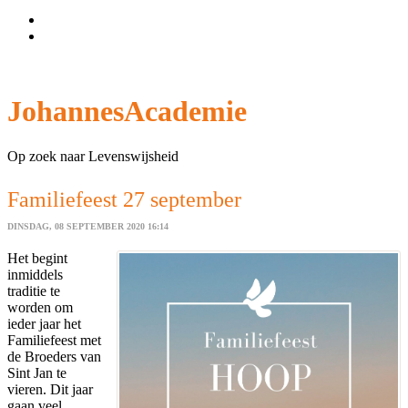
Wachtwoord vergeten?
Gebruikersnaam vergeten?
JohannesAcademie
Op zoek naar Levenswijsheid
Familiefeest 27 september
DINSDAG, 08 SEPTEMBER 2020 16:14
Het begint
inmiddels
traditie te
worden om
ieder jaar het
Familiefeest met
de Broeders van
Sint Jan te
vieren. Dit jaar
gaan veel