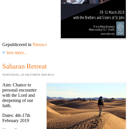
Gepubliceerd in
Nieuws
lees meer...
Saharan Retreat
WOENSDAG, 03 OKTOBER 2018 09:12
Aim: Chance to
personal encounter
with the Lord and
deepening of our
faith.
Dates: 4th-17th
February 2019