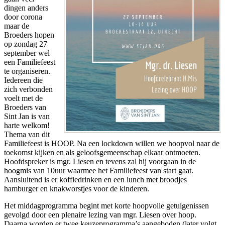
dingen anders
door corona
maar de
Broeders hopen
op zondag 27
september wel
een Familiefeest
te organiseren.
Iedereen die
zich verbonden
voelt met de
Broeders van
Sint Jan is van
harte welkom!
Thema van dit
Familiefeest is HOOP. Na een lockdown willen we hoopvol naar de
toekomst kijken en als geloofsgemeenschap elkaar ontmoeten.
Hoofdspreker is mgr. Liesen en tevens zal hij voorgaan in de
hoogmis van 10uur waarmee het Familiefeest van start gaat.
Aansluitend is er koffiedrinken en een lunch met broodjes
hamburger en knakworstjes voor de kinderen.
Het middagprogramma begint met korte hoopvolle getuigenissen
gevolgd door een plenaire lezing van mgr. Liesen over hoop.
Daarna worden er twee keuzeprogramma’s aangeboden (later volgt