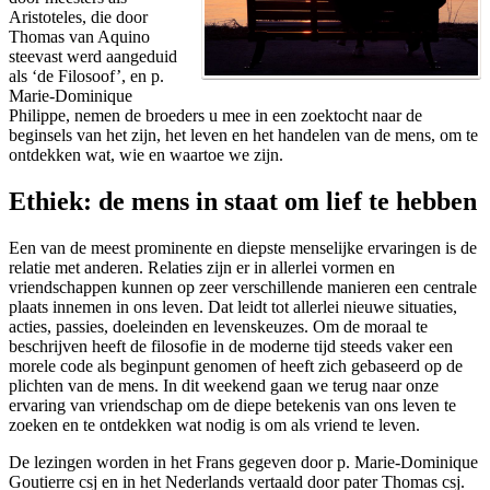
Aristoteles, die door
Thomas van Aquino
steevast werd aangeduid
als ‘de Filosoof’, en p.
Marie-Dominique
Philippe, nemen de broeders u mee in een zoektocht naar de
beginsels van het zijn, het leven en het handelen van de mens, om te
ontdekken wat, wie en waartoe we zijn.
Ethiek: de mens in staat om lief te hebben
Een van de meest prominente en diepste menselijke ervaringen is de
relatie met anderen. Relaties zijn er in allerlei vormen en
vriendschappen kunnen op zeer verschillende manieren een centrale
plaats innemen in ons leven. Dat leidt tot allerlei nieuwe situaties,
acties, passies, doeleinden en levenskeuzes. Om de moraal te
beschrijven heeft de filosofie in de moderne tijd steeds vaker een
morele code als beginpunt genomen of heeft zich gebaseerd op de
plichten van de mens. In dit weekend gaan we terug naar onze
ervaring van vriendschap om de diepe betekenis van ons leven te
zoeken en te ontdekken wat nodig is om als vriend te leven.
De lezingen worden in het Frans gegeven door p. Marie-Dominique
Goutierre csj en in het Nederlands vertaald door pater Thomas csj.