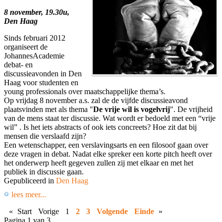
8 november, 19.30u,
Den Haag
Sinds februari 2012
organiseert de
JohannesAcademie
debat- en
discussieavonden in Den
Haag voor studenten en
young professionals over maatschappelijke thema’s.
Op vrijdag 8 november a.s. zal de de vijfde discussieavond
plaatsvinden met als thema "
De vrije wil is vogelvrij
".
De vrijheid
van de mens staat ter discussie. Wat wordt er bedoeld met een “vrije
wil” . Is het iets abstracts of ook iets concreets? Hoe zit dat bij
mensen die verslaafd zijn?
Een wetenschapper, een verslavingsarts en een filosoof gaan over
deze vragen in debat. Nadat elke spreker een korte pitch heeft over
het onderwerp heeft gegeven zullen zij met elkaar en met het
publiek in discussie gaan.
Gepubliceerd in
Den Haag
lees meer...
«
Start
Vorige
1
2
3
Volgende
Einde
»
Pagina 1 van 3