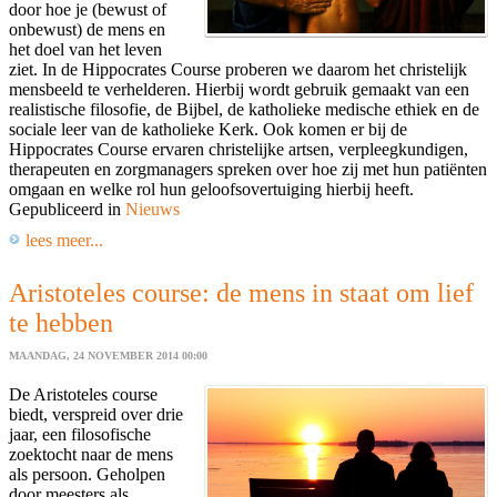
door hoe je (bewust of
onbewust) de mens en
het doel van het leven
ziet. In de Hippocrates Course proberen we daarom het christelijk
mensbeeld te verhelderen. Hierbij wordt gebruik gemaakt van een
realistische filosofie, de Bijbel, de katholieke medische ethiek en de
sociale leer van de katholieke Kerk. Ook komen er bij de
Hippocrates Course ervaren christelijke artsen, verpleegkundigen,
therapeuten en zorgmanagers spreken over hoe zij met hun patiënten
omgaan en welke rol hun geloofsovertuiging hierbij heeft.
Gepubliceerd in
Nieuws
lees meer...
Aristoteles course: de mens in staat om lief
te hebben
MAANDAG, 24 NOVEMBER 2014 00:00
De Aristoteles course
biedt, verspreid over drie
jaar, een filosofische
zoektocht naar de mens
als persoon. Geholpen
door meesters als