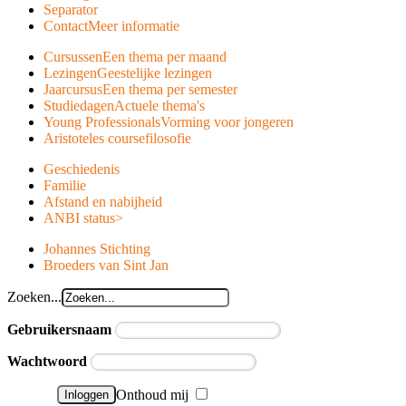
Separator
Contact
Meer informatie
Cursussen
Een thema per maand
Lezingen
Geestelijke lezingen
Jaarcursus
Een thema per semester
Studiedagen
Actuele thema's
Young Professionals
Vorming voor jongeren
Aristoteles course
filosofie
Geschiedenis
Familie
Afstand en nabijheid
ANBI status
>
Johannes Stichting
Broeders van Sint Jan
Zoeken...
Gebruikersnaam
Wachtwoord
Onthoud mij