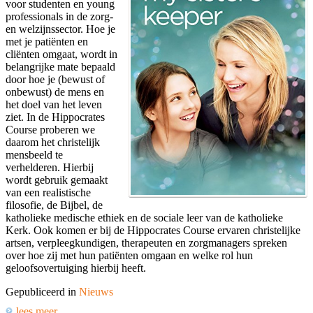
voor studenten en young
professionals in de zorg-
en welzijnssector. Hoe je
met je patiënten en
cliënten omgaat, wordt in
belangrijke mate bepaald
door hoe je (bewust of
onbewust) de mens en
het doel van het leven
ziet. In de Hippocrates
Course proberen we
daarom het christelijk
mensbeeld te
verhelderen. Hierbij
wordt gebruik gemaakt
van een realistische
filosofie, de Bijbel, de
katholieke medische ethiek en de sociale leer van de katholieke
Kerk. Ook komen er bij de Hippocrates Course ervaren christelijke
artsen, verpleegkundigen, therapeuten en zorgmanagers spreken
over hoe zij met hun patiënten omgaan en welke rol hun
geloofsovertuiging hierbij heeft.
Gepubliceerd in
Nieuws
lees meer...