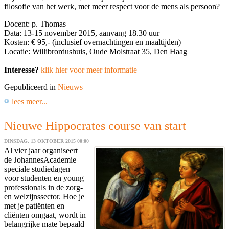
filosofie van het werk, met meer respect voor de mens als persoon?
Docent: p. Thomas
Data: 13-15 november 2015, aanvang 18.30 uur
Kosten: € 95,- (inclusief overnachtingen en maaltijden)
Locatie: Willibrordushuis, Oude Molstraat 35, Den Haag
Interesse?
klik hier voor meer informatie
Gepubliceerd in
Nieuws
lees meer...
Nieuwe Hippocrates course van start
DINSDAG, 13 OKTOBER 2015 00:00
Al vier jaar organiseert
de JohannesAcademie
speciale studiedagen
voor studenten en young
professionals in de zorg-
en welzijnssector. Hoe je
met je patiënten en
cliënten omgaat, wordt in
belangrijke mate bepaald