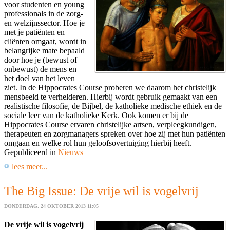
voor studenten en young
professionals in de zorg-
en welzijnssector. Hoe je
met je patiënten en
cliënten omgaat, wordt in
belangrijke mate bepaald
door hoe je (bewust of
onbewust) de mens en
het doel van het leven
ziet. In de Hippocrates Course proberen we daarom het christelijk
mensbeeld te verhelderen. Hierbij wordt gebruik gemaakt van een
realistische filosofie, de Bijbel, de katholieke medische ethiek en de
sociale leer van de katholieke Kerk. Ook komen er bij de
Hippocrates Course ervaren christelijke artsen, verpleegkundigen,
therapeuten en zorgmanagers spreken over hoe zij met hun patiënten
omgaan en welke rol hun geloofsovertuiging hierbij heeft.
Gepubliceerd in
Nieuws
lees meer...
The Big Issue: De vrije wil is vogelvrij
DONDERDAG, 24 OKTOBER 2013 11:05
De vrije wil is vogelvrij