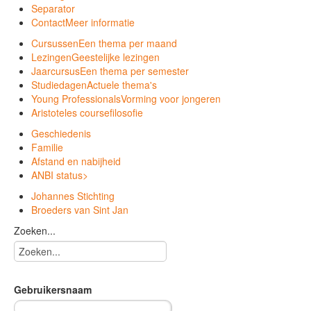
Separator
Contact
Meer informatie
Cursussen
Een thema per maand
Lezingen
Geestelijke lezingen
Jaarcursus
Een thema per semester
Studiedagen
Actuele thema's
Young Professionals
Vorming voor jongeren
Aristoteles course
filosofie
Geschiedenis
Familie
Afstand en nabijheid
ANBI status
>
Johannes Stichting
Broeders van Sint Jan
Zoeken...
Gebruikersnaam