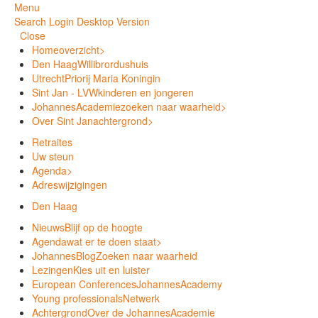
Menu
Search
Login
Desktop Version
Close
Home
overzicht
>
Den Haag
Willibrordushuis
Utrecht
Priorij Maria Koningin
Sint Jan - LVW
kinderen en jongeren
JohannesAcademie
zoeken naar waarheid
>
Over Sint Jan
achtergrond
>
Retraites
Uw steun
Agenda
>
Adreswijzigingen
Den Haag
Nieuws
Blijf op de hoogte
Agenda
wat er te doen staat
>
JohannesBlog
Zoeken naar waarheid
Lezingen
Kies uit en luister
European Conferences
JohannesAcademy
Young professionals
Netwerk
Achtergrond
Over de JohannesAcademie