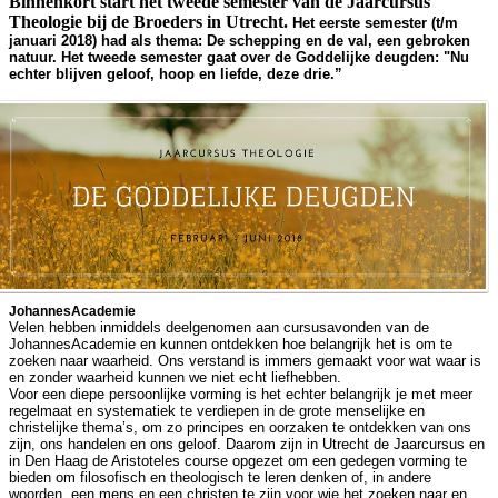
Binnenkort start het tweede semester van de Jaarcursus
Theologie bij de Broeders in Utrecht.
Het eerste semester (t/m
januari 2018) had als thema: De schepping en de val, een gebroken
natuur. Het tweede semester gaat over
de Goddelijke deugden:
"Nu
echter blijven geloof, hoop en liefde, deze drie.”
JohannesAcademie
Velen hebben inmiddels deelgenomen aan cursusavonden van de
JohannesAcademie en kunnen ontdekken hoe belangrijk het is om te
zoeken naar waarheid. Ons verstand is immers gemaakt voor wat waar is
en zonder waarheid kunnen we niet echt liefhebben.
Voor een diepe persoonlijke vorming is het echter belangrijk je met meer
regelmaat en systematiek te verdiepen in de grote menselijke en
christelijke thema’s, om zo principes en oorzaken te ontdekken van ons
zijn, ons handelen en ons geloof. Daarom zijn in Utrecht de Jaarcursus en
in Den Haag de Aristoteles course opgezet om een gedegen vorming te
bieden om filosofisch en theologisch te leren denken of, in andere
woorden, een mens en een christen te zijn voor wie het zoeken naar en