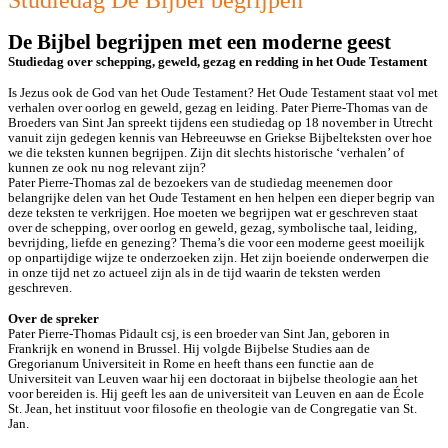
Studiedag De Bijbel begrijpen
De Bijbel begrijpen met een moderne geest
Studiedag over schepping, geweld, gezag en redding in het Oude Testament
Is Jezus ook de God van het Oude Testament? Het Oude Testament staat vol met
verhalen over oorlog en geweld, gezag en leiding. Pater Pierre-Thomas van de
Broeders van Sint Jan spreekt tijdens een studiedag op 18 november in Utrecht
vanuit zijn gedegen kennis van Hebreeuwse en Griekse Bijbelteksten over hoe
we die teksten kunnen begrijpen. Zijn dit slechts historische ‘verhalen’ of
kunnen ze ook nu nog relevant zijn?
Pater Pierre-Thomas zal de bezoekers van de studiedag meenemen door
belangrijke delen van het Oude Testament en hen helpen een dieper begrip van
deze teksten te verkrijgen. Hoe moeten we begrijpen wat er geschreven staat
over de schepping, over oorlog en geweld, gezag, symbolische taal, leiding,
bevrijding, liefde en genezing? Thema’s die voor een moderne geest moeilijk
op onpartijdige wijze te onderzoeken zijn. Het zijn boeiende onderwerpen die
in onze tijd net zo actueel zijn als in de tijd waarin de teksten werden
geschreven.
Over de spreker
Pater Pierre-Thomas Pidault csj, is een broeder van Sint Jan, geboren in
Frankrijk en wonend in Brussel. Hij volgde Bijbelse Studies aan de
Gregorianum Universiteit in Rome en heeft thans een functie aan de
Universiteit van Leuven waar hij een doctoraat in bijbelse theologie aan het
voor bereiden is. Hij geeft les aan de universiteit van Leuven en aan de École
St. Jean, het instituut voor filosofie en theologie van de Congregatie van St.
Jan.