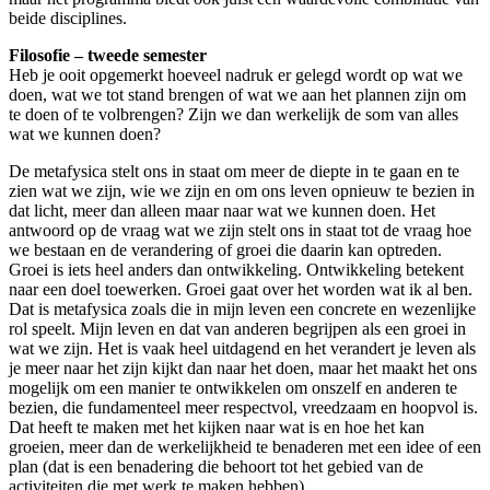
beide disciplines.
Filosofie – tweede semester
Heb je ooit opgemerkt hoeveel nadruk er gelegd wordt op wat we
doen, wat we tot stand brengen of wat we aan het plannen zijn om
te doen of te volbrengen? Zijn we dan werkelijk de som van alles
wat we kunnen doen?
De metafysica stelt ons in staat om meer de diepte in te gaan en te
zien wat we zijn, wie we zijn en om ons leven opnieuw te bezien in
dat licht, meer dan alleen maar naar wat we kunnen doen. Het
antwoord op de vraag wat we zijn stelt ons in staat tot de vraag hoe
we bestaan en de verandering of groei die daarin kan optreden.
Groei is iets heel anders dan ontwikkeling. Ontwikkeling betekent
naar een doel toewerken. Groei gaat over het worden wat ik al ben.
Dat is metafysica zoals die in mijn leven een concrete en wezenlijke
rol speelt. Mijn leven en dat van anderen begrijpen als een groei in
wat we zijn. Het is vaak heel uitdagend en het verandert je leven als
je meer naar het zijn kijkt dan naar het doen, maar het maakt het ons
mogelijk om een manier te ontwikkelen om onszelf en anderen te
bezien, die fundamenteel meer respectvol, vreedzaam en hoopvol is.
Dat heeft te maken met het kijken naar wat is en hoe het kan
groeien, meer dan de werkelijkheid te benaderen met een idee of een
plan (dat is een benadering die behoort tot het gebied van de
activiteiten die met werk te maken hebben).