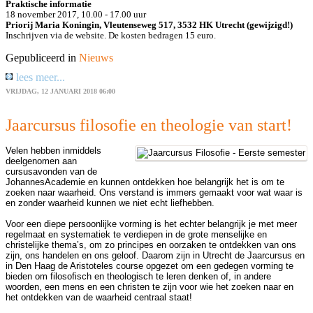
Praktische informatie
18 november 2017, 10.00 - 17.00 uur
Priorij Maria Koningin, Vleutenseweg 517, 3532 HK Utrecht (gewijzigd!)
Inschrijven via de website.
De kosten bedragen 15 euro.
Gepubliceerd in
Nieuws
lees meer...
VRIJDAG, 12 JANUARI 2018 06:00
Jaarcursus filosofie en theologie van start!
Velen hebben inmiddels
deelgenomen aan
cursusavonden van de
JohannesAcademie en kunnen ontdekken hoe belangrijk het is om te
zoeken naar waarheid. Ons verstand is immers gemaakt voor wat waar is
en zonder waarheid kunnen we niet echt liefhebben.
Voor een diepe persoonlijke vorming is het echter belangrijk je met meer
regelmaat en systematiek te verdiepen in de grote menselijke en
christelijke thema’s, om zo principes en oorzaken te ontdekken van ons
zijn, ons handelen en ons geloof. Daarom zijn in Utrecht de Jaarcursus en
in Den Haag de Aristoteles course opgezet om een gedegen vorming te
bieden om filosofisch en theologisch te leren denken of, in andere
woorden, een mens en een christen te zijn voor wie het zoeken naar en
het ontdekken van de waarheid centraal staat!