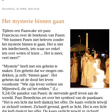
MAANDAG, 02 APRIL 2018 16:30
Het mysterie binnen gaan
Tijdens een Paaswake zei paus
Franciscus over de betekenis van Pasen:
“We kunnen Pasen niet beleven zonder
het mysterie binnen te gaan. Het is niet
iets intellectueels, iets waar we enkel
iets over weten of lezen ... Het is meer,
veel meer!”
“Mysterie” heeft met een geheim te
maken. Een geheim dat we mogen ont-
dekken, ja zelfs ‘binnen gaan’. Het
geheim dat uit de dood het leven
voortkomt: “Wie zijn leven verliest om
Mijnentwil, die zal het redden.” (Lc
9,24) De paradox van Pasen: de stervende geeft leven aan de
wereld. Paus Benedictus zei over het symbool van de paaskaars:
“Het is een licht dat leeft dankzij het offer. De kaars verlicht terwijl
ze zichzelf verteert. Zichzelf gevend, geeft ze licht. Het is een licht
dat leeft dankzij het offer. De kaars verlicht terwijl ze zichzelf