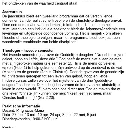
het ontdekken van de waarheid centraal staat!
Jaarcursus
De jaarcursus biedt een twee-jarig programma dat de verschillende
domeinen van de realistische filosofie en de christelijke theologie omvat.
Door een combinatie van onderricht, tekststudie, discussie en het
stimuleren van een individuele zoektocht biedt de JohannesAcademie een
levendige en uitgebreide doorlopende vorming. Het is mogelijk om alleen
filosofie of theologie te volgen, maar het programma biedt ook juist een
waardevolle combinatie van beide disciplines.
Theologie – tweede semester
Het tweede semester gaat
over
de Goddelijke deugden:
"Nu echter blijven
geloof, hoop en liefde, deze drie.”
God heeft de mens niet alleen gelaten
met zijn gebroken natuur (zie semester 1). Hij is de mens op velerlei
wijzen (Heb. 1) te hulp gekomen. Zijn antwoord op de zondeval is de wet
(Mozes) en de genade (Jezus Christus). Door de gave van de genade zijn
wij christenen geroepen tot een leven van geloof, hoop en liefde.
In deze cursus zullen we over het mysterie van de drie “goddelijke
deugden” nadenken. Deze deugden vormen de kern van het christelijke
leven in deze wereld. Zij verbinden ons direct met God en maken dat wij
ons leven “christelijk” kunnen noemen: “Ikzelf leef niet meer, maar
Christus leeft in mij!” (Gal 2,20).
Praktische informatie
Docent: P. Ignatius-Maria
Data: 27 feb, 13 mrt, 10 apr, 24 apr, 8 mei, 22 mei, 5 juni
Dinsdagavonden 19:00-21:00 uur
Kosten