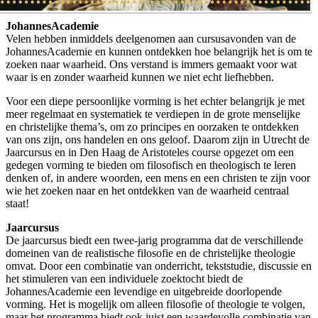
Johannes
Academie
Velen hebben inmiddels deelgenomen aan cursusavonden van de
JohannesAcademie en kunnen ontdekken hoe belangrijk het is om te
zoeken naar waarheid. Ons verstand is immers gemaakt voor wat
waar is en zonder waarheid kunnen we niet echt liefhebben.
Voor een diepe persoonlijke vorming is het echter belangrijk je met
meer regelmaat en systematiek te verdiepen in de grote menselijke
en christelijke thema’s, om zo principes en oorzaken te ontdekken
van ons zijn, ons handelen en ons geloof. Daarom zijn in Utrecht de
Jaarcursus en in Den Haag de Aristoteles course opgezet om een
gedegen vorming te bieden om filosofisch en theologisch te leren
denken of, in andere woorden, een mens en een christen te zijn voor
wie het zoeken naar en het ontdekken van de waarheid centraal
staat!
Jaarcursus
De jaarcursus biedt een twee-jarig programma dat de verschillende
domeinen van de realistische filosofie en de christelijke theologie
omvat. Door een combinatie van onderricht, tekststudie, discussie en
het stimuleren van een individuele zoektocht biedt de
JohannesAcademie een levendige en uitgebreide doorlopende
vorming. Het is mogelijk om alleen filosofie of theologie te volgen,
maar het programma biedt ook juist een waardevolle combinatie van