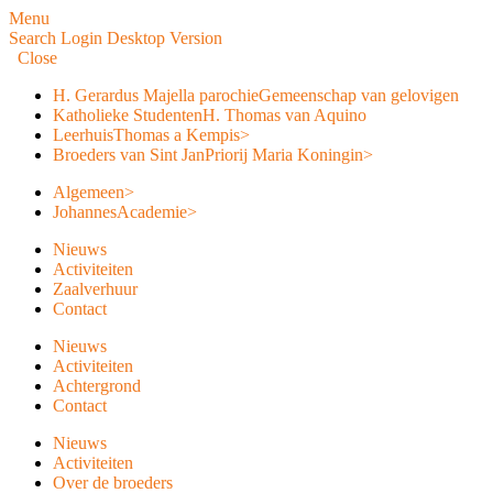
Menu
Search
Login
Desktop Version
Close
H. Gerardus Majella parochie
Gemeenschap van gelovigen
Katholieke Studenten
H. Thomas van Aquino
Leerhuis
Thomas a Kempis
>
Broeders van Sint Jan
Priorij Maria Koningin
>
Algemeen
>
JohannesAcademie
>
Nieuws
Activiteiten
Zaalverhuur
Contact
Nieuws
Activiteiten
Achtergrond
Contact
Nieuws
Activiteiten
Over de broeders