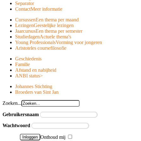
Separator
Contact
Meer informatie
Cursussen
Een thema per maand
Lezingen
Geestelijke lezingen
Jaarcursus
Een thema per semester
Studiedagen
Actuele thema's
Young Professionals
Vorming voor jongeren
Aristoteles course
filosofie
Geschiedenis
Familie
Afstand en nabijheid
ANBI status
>
Johannes Stichting
Broeders van Sint Jan
Zoeken...
Gebruikersnaam
Wachtwoord
Onthoud mij