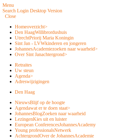
Menu
Search
Login
Desktop Version
Close
Home
overzicht
>
Den Haag
Willibrordushuis
Utrecht
Priorij Maria Koningin
Sint Jan - LVW
kinderen en jongeren
JohannesAcademie
zoeken naar waarheid
>
Over Sint Jan
achtergrond
>
Retraites
Uw steun
Agenda
>
Adreswijzigingen
Den Haag
Nieuws
Blijf op de hoogte
Agenda
wat er te doen staat
>
JohannesBlog
Zoeken naar waarheid
Lezingen
Kies uit en luister
European Conferences
JohannesAcademy
Young professionals
Netwerk
Achtergrond
Over de JohannesAcademie