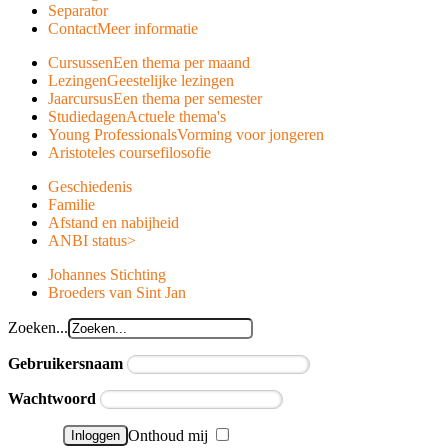
Separator
Contact
Meer informatie
Cursussen
Een thema per maand
Lezingen
Geestelijke lezingen
Jaarcursus
Een thema per semester
Studiedagen
Actuele thema's
Young Professionals
Vorming voor jongeren
Aristoteles course
filosofie
Geschiedenis
Familie
Afstand en nabijheid
ANBI status
>
Johannes Stichting
Broeders van Sint Jan
Zoeken...
Gebruikersnaam
Wachtwoord
Onthoud mij