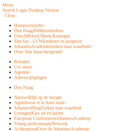
Menu
Search
Login
Desktop Version
Close
Home
overzicht
>
Den Haag
Willibrordushuis
Utrecht
Priorij Maria Koningin
Sint Jan - LVW
kinderen en jongeren
JohannesAcademie
zoeken naar waarheid
>
Over Sint Jan
achtergrond
>
Retraites
Uw steun
Agenda
>
Adreswijzigingen
Den Haag
Nieuws
Blijf op de hoogte
Agenda
wat er te doen staat
>
JohannesBlog
Zoeken naar waarheid
Lezingen
Kies uit en luister
European Conferences
JohannesAcademy
Young professionals
Netwerk
Achtergrond
Over de JohannesAcademie