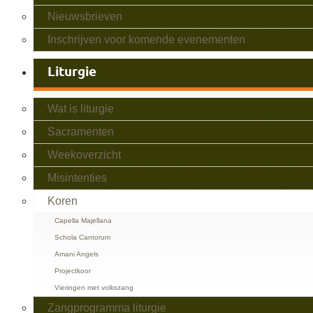
Nieuwsbrieven
Inschrijven voor komende evenementen
Liturgie
Wat is liturgie
Sacramenten
Weekoverzicht
Misintenties
Koren
Capella Majellana
Schola Cantorum
Amani Angels
Projectkoor
Vieringen met volkszang
Zangprogramma liturgie