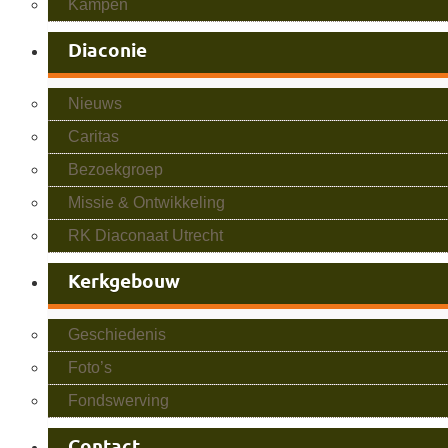
Kampen
Diaconie
Nieuws
Caritas
Bezoekgroep
Missie & Ontwikkeling
RK Diaconaat Utrecht
Kerkgebouw
Geschiedenis
Foto’s
Fondswerving