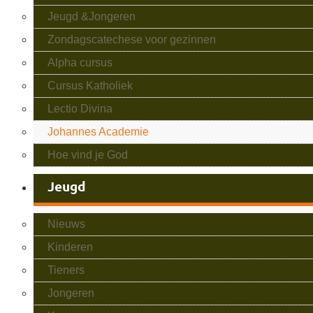
Jeugd &Jongeren
Zondagscatechese voor gezinnen
Alpha cursus
Cursus Katholiek
Lectio Divina
Johannes Academie
Hoe vind je God
Jeugd
Nieuws
Kinderen
Tieners
Jongeren