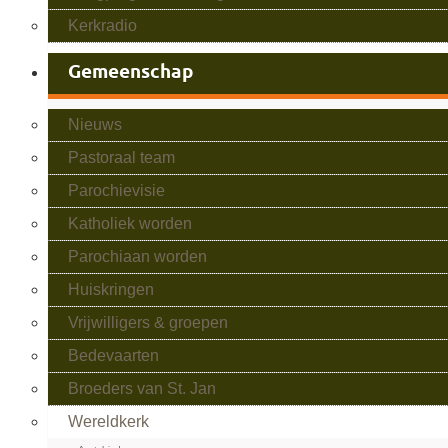
Kerkradio
Gemeenschap
Nieuws
Pastoraal team
Parochievisie
Katholiek worden
Parochiaan worden
Huiskringen
Vrijwilligers & groepen
Bedevaarten
Broeders van St. Jan
Wereldkerk