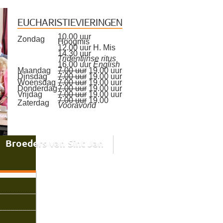
EUCHARISTIEVIERINGEN
10.00 uur
Zondag
Hoogmis
12.00 uur H. Mis
14.30 uur
Tridentijnse ritus
16.00 uur
English
Maandag
7.00 uur
19.00 uur
Dinsdag
7.00 uur
19.00 uur
Woensdag
7.00 uur
19.00 uur
Donderdag
7.00 uur
19.00 uur
Vrijdag
7.00 uur
19.00 uur
7.00 uur
19.00
Zaterdag
Vooravond
Broeders van Sint Jan