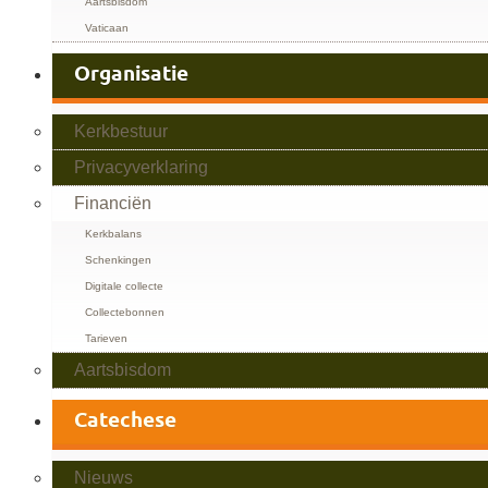
Aartsbisdom
Vaticaan
Organisatie
Kerkbestuur
Privacyverklaring
Financiën
Kerkbalans
Schenkingen
Digitale collecte
Collectebonnen
Tarieven
Aartsbisdom
Catechese
Nieuws