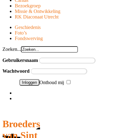
Caritas
Bezoekgroep
Missie & Ontwikkeling
RK Diaconaat Utrecht
Geschiedenis
Foto’s
Fondswerving
Zoeken...
Gebruikersnaam
Wachtwoord
Onthoud mij
Wachtwoord vergeten?
Gebruikersnaam vergeten?
Broeders
van Sint