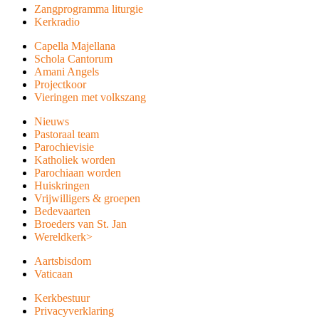
Zangprogramma liturgie
Kerkradio
Capella Majellana
Schola Cantorum
Amani Angels
Projectkoor
Vieringen met volkszang
Nieuws
Pastoraal team
Parochievisie
Katholiek worden
Parochiaan worden
Huiskringen
Vrijwilligers & groepen
Bedevaarten
Broeders van St. Jan
Wereldkerk
>
Aartsbisdom
Vaticaan
Kerkbestuur
Privacyverklaring