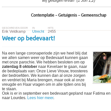
wij getuigen ervan” (1 Joh 1,2)
Contemplatie – Getuigenis – Gemeenschap
GESCHREVEN DOOR
IN
HITS
Erik Veldkamp
Utrecht
2455
Weer op bedevaart!
Na een lange coronaperiode zijn we heel blij dat
we allen samen weer op Bedevaart kunnen gaan
met onze parochie. We hebben besloten om op
zaterdag 8 oktober
naar Kevelaer te gaan, naar
de bedeplaats van: Onze Lieve Vrouw, troosteres
der bedroefden. We kunnen dan al onze zorgen
en verdriet bij Maria brengen, maar ook al onze
vreugde en Haar vragen om in alle tijden ons bij
te staan.
Ook is er in september een bedevaart gepland naar Fatima en
naar Lourdes.
Lees hier meer
.