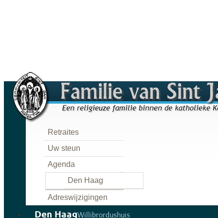
Retraites
Uw steun
Agenda
Den Haag
Adreswijzigingen
Den Haag
Willibrordushuis