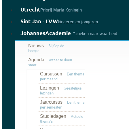
Utrecht
Priorij Maria Koningin
Sint Jan - LVW
kinderen en jongeren
JohannesAcademie
zoeken naar waarheid
Nieuws
Blijf op de
hoogte
Agenda
wat er te doen
staat
Cursussen
Een thema
per maand
Lezingen
Geestelijke
lezingen
Jaarcursus
Een thema
per semester
Studiedagen
Actuele
thema's