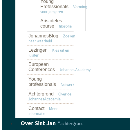
Young
Professionals
Vorming
voor jongeren
Aristoteles
course
filosofie
JohannesBlog
Zoeken
naar waarheid
Lezingen
Kies uit en
luister
European
Conferences
JohannesAcademy
Young
professionals
Netwerk
Achtergrond
Over de
JohannesAcademie
Contact
Meer
informatie
Over Sint Jan
achtergrond