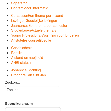
Separator
Contact
Meer informatie
Cursussen
Een thema per maand
Lezingen
Geestelijke lezingen
Jaarcursus
Een thema per semester
Studiedagen
Actuele thema's
Young Professionals
Vorming voor jongeren
Aristoteles course
filosofie
Geschiedenis
Familie
Afstand en nabijheid
ANBI status
>
Johannes Stichting
Broeders van Sint Jan
Zoeken...
Gebruikersnaam