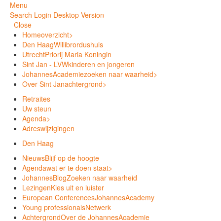
Menu
Search
Login
Desktop Version
Close
Home
overzicht
>
Den Haag
Willibrordushuis
Utrecht
Priorij Maria Koningin
Sint Jan - LVW
kinderen en jongeren
JohannesAcademie
zoeken naar waarheid
>
Over Sint Jan
achtergrond
>
Retraites
Uw steun
Agenda
>
Adreswijzigingen
Den Haag
Nieuws
Blijf op de hoogte
Agenda
wat er te doen staat
>
JohannesBlog
Zoeken naar waarheid
Lezingen
Kies uit en luister
European Conferences
JohannesAcademy
Young professionals
Netwerk
Achtergrond
Over de JohannesAcademie