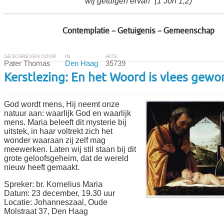
wij getuigen ervan” (1 Joh 1,2)
Contemplatie – Getuigenis – Gemeenschap
GESCHREVEN DOOR
IN
HITS
Pater Thomas
Den Haag
35739
Kerstlezing: En het Woord is vlees gewor
God wordt mens, Hij neemt onze
natuur aan: waarlijk God en waarlijk
mens. Maria beleeft dit mysterie bij
uitstek, in haar voltrekt zich het
wonder waaraan zij zelf mag
meewerken. Laten wij stil staan bij dit
grote geloofsgeheim, dat de wereld
nieuw heeft gemaakt.
Spreker: br. Kornelius Maria
Datum: 23 december, 19.30 uur
Locatie: Johanneszaal, Oude
Molstraat 37, Den Haag