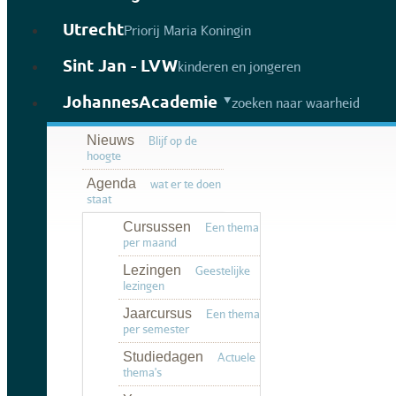
Utrecht
Priorij Maria Koningin
Sint Jan - LVW
kinderen en jongeren
JohannesAcademie
zoeken naar waarheid
Nieuws
Blijf op de
hoogte
Agenda
wat er te doen
staat
Cursussen
Een thema
per maand
Lezingen
Geestelijke
lezingen
Jaarcursus
Een thema
per semester
Studiedagen
Actuele
thema's