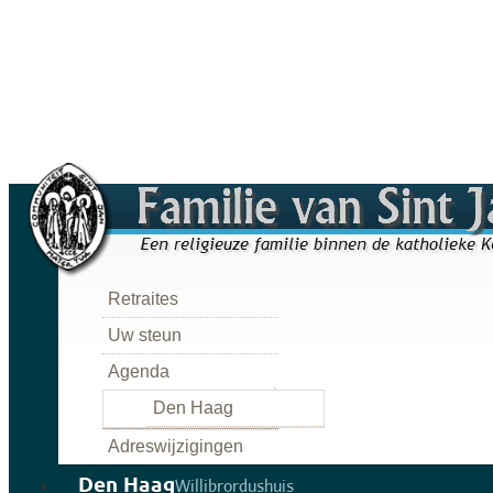
Retraites
Uw steun
Agenda
Den Haag
Adreswijzigingen
Den Haag
Willibrordushuis