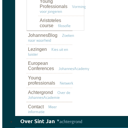
Young
Professionals
Vorming
voor jongeren
Aristoteles
course
filosofie
JohannesBlog
Zoeken
naar waarheid
Lezingen
Kies uit en
luister
European
Conferences
JohannesAcademy
Young
professionals
Netwerk
Achtergrond
Over de
JohannesAcademie
Contact
Meer
informatie
Over Sint Jan
achtergrond