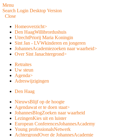
Menu
Search
Login
Desktop Version
Close
Home
overzicht
>
Den Haag
Willibrordushuis
Utrecht
Priorij Maria Koningin
Sint Jan - LVW
kinderen en jongeren
JohannesAcademie
zoeken naar waarheid
>
Over Sint Jan
achtergrond
>
Retraites
Uw steun
Agenda
>
Adreswijzigingen
Den Haag
Nieuws
Blijf op de hoogte
Agenda
wat er te doen staat
>
JohannesBlog
Zoeken naar waarheid
Lezingen
Kies uit en luister
European Conferences
JohannesAcademy
Young professionals
Netwerk
Achtergrond
Over de JohannesAcademie