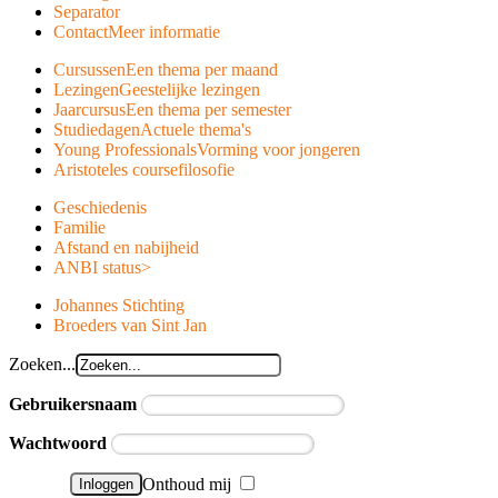
Separator
Contact
Meer informatie
Cursussen
Een thema per maand
Lezingen
Geestelijke lezingen
Jaarcursus
Een thema per semester
Studiedagen
Actuele thema's
Young Professionals
Vorming voor jongeren
Aristoteles course
filosofie
Geschiedenis
Familie
Afstand en nabijheid
ANBI status
>
Johannes Stichting
Broeders van Sint Jan
Zoeken...
Gebruikersnaam
Wachtwoord
Onthoud mij