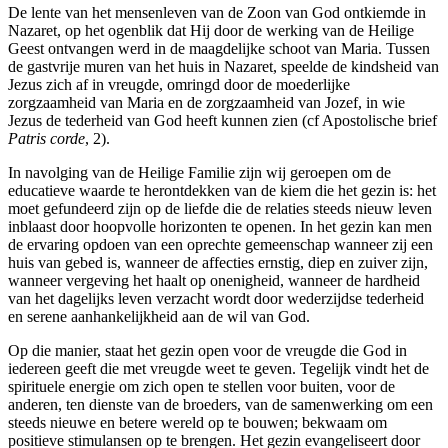
De lente van het mensenleven van de Zoon van God ontkiemde in
Nazaret, op het ogenblik dat Hij door de werking van de Heilige
Geest ontvangen werd in de maagdelijke schoot van Maria. Tussen
de gastvrije muren van het huis in Nazaret, speelde de kindsheid van
Jezus zich af in vreugde, omringd door de moederlijke
zorgzaamheid van Maria en de zorgzaamheid van Jozef, in wie
Jezus de tederheid van God heeft kunnen zien (cf Apostolische brief
Patris corde
, 2).
In navolging van de Heilige Familie zijn wij geroepen om de
educatieve waarde te herontdekken van de kiem die het gezin is: het
moet gefundeerd zijn op de liefde die de relaties steeds nieuw leven
inblaast door hoopvolle horizonten te openen. In het gezin kan men
de ervaring opdoen van een oprechte gemeenschap wanneer zij een
huis van gebed is, wanneer de affecties ernstig, diep en zuiver zijn,
wanneer vergeving het haalt op onenigheid, wanneer de hardheid
van het dagelijks leven verzacht wordt door wederzijdse tederheid
en serene aanhankelijkheid aan de wil van God.
Op die manier, staat het gezin open voor de vreugde die God in
iedereen geeft die met vreugde weet te geven. Tegelijk vindt het de
spirituele energie om zich open te stellen voor buiten, voor de
anderen, ten dienste van de broeders, van de samenwerking om een
steeds nieuwe en betere wereld op te bouwen; bekwaam om
positieve stimulansen op te brengen. Het gezin evangeliseert door