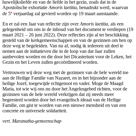
huwelijksliefde en van de liefde in het gezin, zoals dat in de
Apostolische exhortatie
Amoris laetitia
, benadrukt werd, waarvan
e
de 5
verjaardag zal gevierd worden op 19 maart aanstaande.
En er zal een Jaar van reflectie zijn over
Amoris laetitia
, als een
gelegenheid om ons in de inhoud van het document te verdiepen (19
maart 2021 – 26 juni 2022). Deze reflecties zijn al ter beschikking
gesteld van de kerkgemeenschappen en van de gezinnen om hen op
deze weg te begeleiden. Van nu af, nodig ik iedereen uit deel te
nemen aan de initiatieven die in de loop van dat Jaar zullen
aanbevolen worden en die door het Dicasterium voor de Leken, het
Gezin en het Leven zullen gecoördineerd worden.
Vertrouwen wij deze weg met de gezinnen van de hele wereld toe
aan de Heilige Familie van Nazaret, en in het bijzonder aan de
heilige Jozef, toegewijde echtgenoot en vader. Moge de Maagd
Maria, tot wie wij ons nu door het Angelusgebed richten, voor de
gezinnen van de hele wereld verkrijgen dat zij steeds meer
begeesterd worden door het evangelisch ideaal van de Heilige
Familie, om gist te worden van een nieuwe mensheid en van een
concrete en universele solidariteit.
vert. Maranatha-gemeenschap