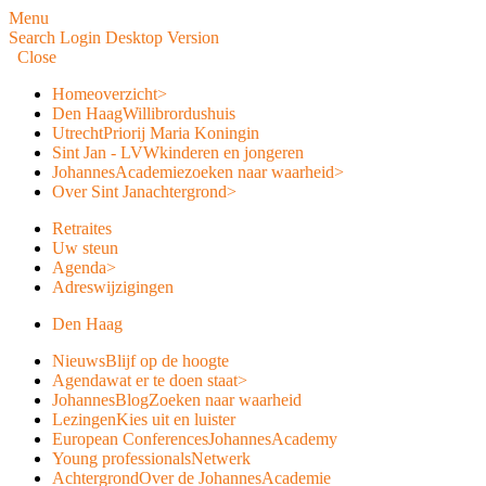
Menu
Search
Login
Desktop Version
Close
Home
overzicht
>
Den Haag
Willibrordushuis
Utrecht
Priorij Maria Koningin
Sint Jan - LVW
kinderen en jongeren
JohannesAcademie
zoeken naar waarheid
>
Over Sint Jan
achtergrond
>
Retraites
Uw steun
Agenda
>
Adreswijzigingen
Den Haag
Nieuws
Blijf op de hoogte
Agenda
wat er te doen staat
>
JohannesBlog
Zoeken naar waarheid
Lezingen
Kies uit en luister
European Conferences
JohannesAcademy
Young professionals
Netwerk
Achtergrond
Over de JohannesAcademie