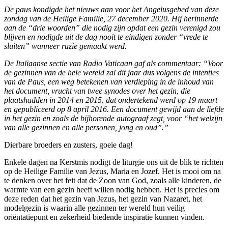
De paus kondigde het nieuws aan voor het Angelusgebed van deze
zondag van de Heilige Familie, 27 december 2020. Hij herinnerde
aan de “drie woorden” die nodig zijn opdat een gezin verenigd zou
blijven en nodigde uit de dag nooit te eindigen zonder “vrede te
sluiten” wanneer ruzie gemaakt werd.
De Italiaanse sectie van Radio Vaticaan gaf als commentaar: “Voor
de gezinnen van de hele wereld zal dit jaar dus volgens de intenties
van de Paus, een weg betekenen van verdieping in de inhoud van
het document, vrucht van twee synodes over het gezin, die
plaatshadden in 2014 en 2015, dat ondertekend werd op 19 maart
en gepubliceerd op 8 april 2016. Een document gewijd aan de liefde
in het gezin en zoals de bijhorende autograaf zegt, voor “het welzijn
van alle gezinnen en alle personen, jong en oud”.”
Dierbare broeders en zusters, goeie dag!
Enkele dagen na Kerstmis nodigt de liturgie ons uit de blik te richten
op de Heilige Familie van Jezus, Maria en Jozef. Het is mooi om na
te denken over het feit dat de Zoon van God, zoals alle kinderen, de
warmte van een gezin heeft willen nodig hebben. Het is precies om
deze reden dat het gezin van Jezus, het gezin van Nazaret, het
modelgezin is waarin alle gezinnen ter wereld hun veilig
oriëntatiepunt en zekerheid biedende inspiratie kunnen vinden.