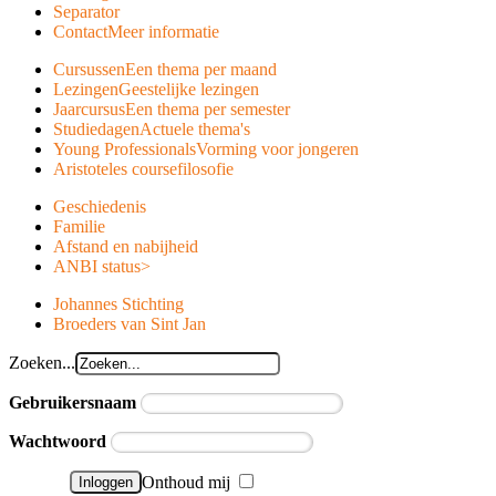
Separator
Contact
Meer informatie
Cursussen
Een thema per maand
Lezingen
Geestelijke lezingen
Jaarcursus
Een thema per semester
Studiedagen
Actuele thema's
Young Professionals
Vorming voor jongeren
Aristoteles course
filosofie
Geschiedenis
Familie
Afstand en nabijheid
ANBI status
>
Johannes Stichting
Broeders van Sint Jan
Zoeken...
Gebruikersnaam
Wachtwoord
Onthoud mij