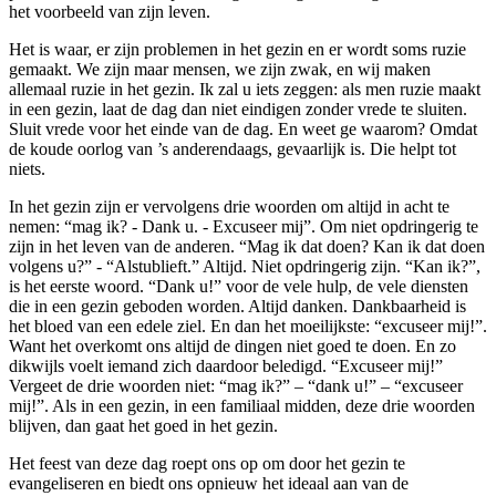
het voorbeeld van zijn leven.
Het is waar, er zijn problemen in het gezin en er wordt soms ruzie
gemaakt. We zijn maar mensen, we zijn zwak, en wij maken
allemaal ruzie in het gezin. Ik zal u iets zeggen: als men ruzie maakt
in een gezin, laat de dag dan niet eindigen zonder vrede te sluiten.
Sluit vrede voor het einde van de dag. En weet ge waarom? Omdat
de koude oorlog van ’s anderendaags, gevaarlijk is. Die helpt tot
niets.
In het gezin zijn er vervolgens drie woorden om altijd in acht te
nemen: “mag ik? - Dank u. - Excuseer mij”. Om niet opdringerig te
zijn in het leven van de anderen. “Mag ik dat doen? Kan ik dat doen
volgens u?” - “Alstublieft.” Altijd. Niet opdringerig zijn. “Kan ik?”,
is het eerste woord. “Dank u!” voor de vele hulp, de vele diensten
die in een gezin geboden worden. Altijd danken. Dankbaarheid is
het bloed van een edele ziel. En dan het moeilijkste: “excuseer mij!”.
Want het overkomt ons altijd de dingen niet goed te doen. En zo
dikwijls voelt iemand zich daardoor beledigd. “Excuseer mij!”
Vergeet de drie woorden niet: “mag ik?” – “dank u!” – “excuseer
mij!”. Als in een gezin, in een familiaal midden, deze drie woorden
blijven, dan gaat het goed in het gezin.
Het feest van deze dag roept ons op om door het gezin te
evangeliseren en biedt ons opnieuw het ideaal aan van de