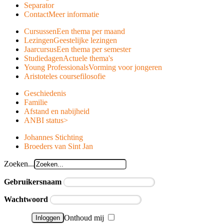
Separator
Contact
Meer informatie
Cursussen
Een thema per maand
Lezingen
Geestelijke lezingen
Jaarcursus
Een thema per semester
Studiedagen
Actuele thema's
Young Professionals
Vorming voor jongeren
Aristoteles course
filosofie
Geschiedenis
Familie
Afstand en nabijheid
ANBI status
>
Johannes Stichting
Broeders van Sint Jan
Zoeken...
Gebruikersnaam
Wachtwoord
Onthoud mij