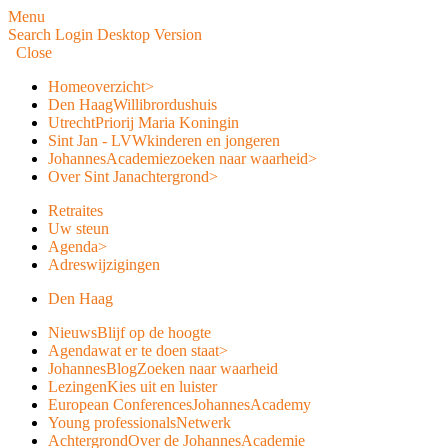
Menu
Search
Login
Desktop Version
Close
Home
overzicht
>
Den Haag
Willibrordushuis
Utrecht
Priorij Maria Koningin
Sint Jan - LVW
kinderen en jongeren
JohannesAcademie
zoeken naar waarheid
>
Over Sint Jan
achtergrond
>
Retraites
Uw steun
Agenda
>
Adreswijzigingen
Den Haag
Nieuws
Blijf op de hoogte
Agenda
wat er te doen staat
>
JohannesBlog
Zoeken naar waarheid
Lezingen
Kies uit en luister
European Conferences
JohannesAcademy
Young professionals
Netwerk
Achtergrond
Over de JohannesAcademie