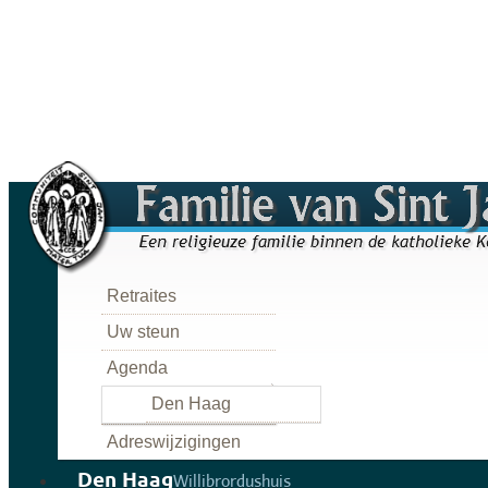
Retraites
Uw steun
Agenda
Den Haag
Adreswijzigingen
Den Haag
Willibrordushuis