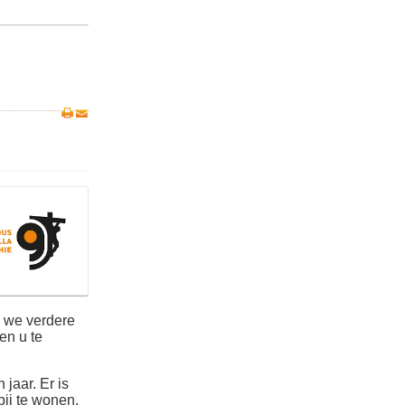
n we verdere
en u te
jaar. Er is
bij te wonen.