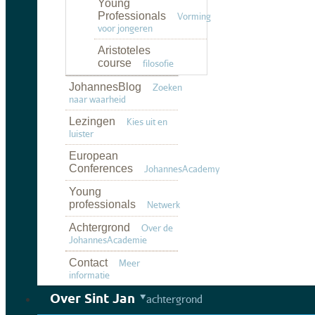
Young
Professionals
Vorming
voor jongeren
Aristoteles
course
filosofie
JohannesBlog
Zoeken
naar waarheid
Lezingen
Kies uit en
luister
European
Conferences
JohannesAcademy
Young
professionals
Netwerk
Achtergrond
Over de
JohannesAcademie
Contact
Meer
informatie
Over Sint Jan
achtergrond