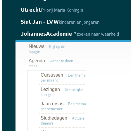
Utrecht
Priorij Maria Koningin
Sint Jan - LVW
kinderen en jongeren
JohannesAcademie
zoeken naar waarheid
Nieuws
Blijf op de
hoogte
Agenda
wat er te doen
staat
Cursussen
Een thema
per maand
Lezingen
Geestelijke
lezingen
Jaarcursus
Een thema
per semester
Studiedagen
Actuele
thema's