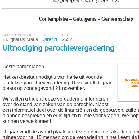
wij getuigen ervan” (1 Joh 1,2)
Contemplatie – Getuigenis – Gemeenschap
GESCHREVEN DOOR
IN
HITS
Br. Ignatius Maria
Utrecht
2652
Uitnodiging parochievergadering
Beste parochianen,
Het kerkbestuur nodigt u van harte uit voor de
jaarlijkse parochievergadering. Deze vindt dit jaar
plaats op zondagavond 21 november.
Wij willen u tijdens deze vergadering informeren
over de stand van zaken van de parochie. Naast
een informatief deel over de financiën en de gebouwen, zulle
plannen bespreken en er is tijd en ruimte voor vragen. We hop
kunnen verwelkomen!
Dit jaar vind
t de avond plaats op dezelfde manier als afgelopen 
ruimte voor ca. 15 mensen om de vergadering in het Leerhuis 