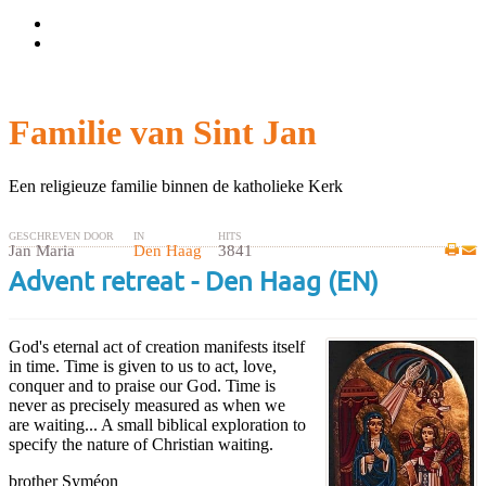
Wachtwoord vergeten?
Gebruikersnaam vergeten?
Familie van Sint Jan
Een religieuze familie binnen de katholieke Kerk
GESCHREVEN DOOR
IN
HITS
Jan Maria
Den Haag
3841
Advent retreat - Den Haag (EN)
God's eternal act of creation manifests itself
in time. Time is given to us to act, love,
conquer and to praise our God. Time is
never as precisely measured as when we
are waiting... A small biblical exploration to
specify the nature of Christian waiting.
brother Syméon