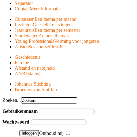
Separator
Contact
Meer informatie
Cursussen
Een thema per maand
Lezingen
Geestelijke lezingen
Jaarcursus
Een thema per semester
Studiedagen
Actuele thema's
Young Professionals
Vorming voor jongeren
Aristoteles course
filosofie
Geschiedenis
Familie
Afstand en nabijheid
ANBI status
>
Johannes Stichting
Broeders van Sint Jan
Zoeken...
Gebruikersnaam
Wachtwoord
Onthoud mij