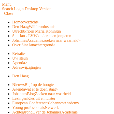
Menu
Search
Login
Desktop Version
Close
Home
overzicht
>
Den Haag
Willibrordushuis
Utrecht
Priorij Maria Koningin
Sint Jan - LVW
kinderen en jongeren
JohannesAcademie
zoeken naar waarheid
>
Over Sint Jan
achtergrond
>
Retraites
Uw steun
Agenda
>
Adreswijzigingen
Den Haag
Nieuws
Blijf op de hoogte
Agenda
wat er te doen staat
>
JohannesBlog
Zoeken naar waarheid
Lezingen
Kies uit en luister
European Conferences
JohannesAcademy
Young professionals
Netwerk
Achtergrond
Over de JohannesAcademie