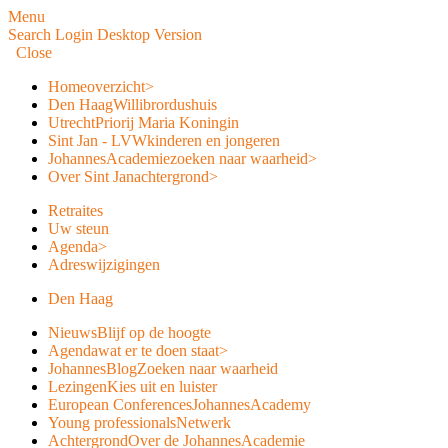
Menu
Search
Login
Desktop Version
Close
Home
overzicht
>
Den Haag
Willibrordushuis
Utrecht
Priorij Maria Koningin
Sint Jan - LVW
kinderen en jongeren
JohannesAcademie
zoeken naar waarheid
>
Over Sint Jan
achtergrond
>
Retraites
Uw steun
Agenda
>
Adreswijzigingen
Den Haag
Nieuws
Blijf op de hoogte
Agenda
wat er te doen staat
>
JohannesBlog
Zoeken naar waarheid
Lezingen
Kies uit en luister
European Conferences
JohannesAcademy
Young professionals
Netwerk
Achtergrond
Over de JohannesAcademie