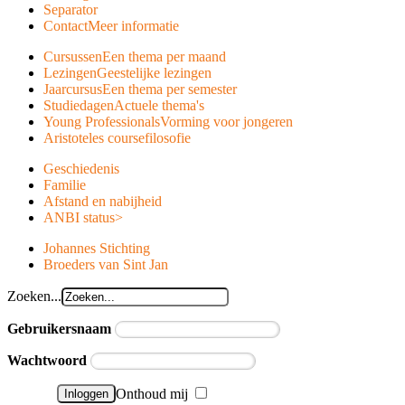
Separator
Contact
Meer informatie
Cursussen
Een thema per maand
Lezingen
Geestelijke lezingen
Jaarcursus
Een thema per semester
Studiedagen
Actuele thema's
Young Professionals
Vorming voor jongeren
Aristoteles course
filosofie
Geschiedenis
Familie
Afstand en nabijheid
ANBI status
>
Johannes Stichting
Broeders van Sint Jan
Zoeken...
Gebruikersnaam
Wachtwoord
Onthoud mij