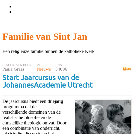
Wachtwoord vergeten?
Gebruikersnaam vergeten?
Familie van Sint Jan
Een religieuze familie binnen de katholieke Kerk
GESCHREVEN DOOR
IN
HITS
Paula Graas
Nieuws
54096
Start Jaarcursus van de
JohannesAcademie Utrecht
De jaarcursus biedt een driejarig
programma dat de
verschillende domeinen van de
realistische filosofie en de
christelijke theologie omvat. Door
een combinatie van onderricht,
tekststudie, discussie en het