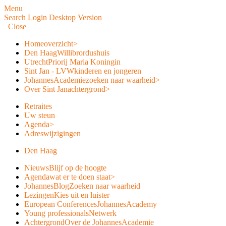
Menu
Search
Login
Desktop Version
Close
Home
overzicht
>
Den Haag
Willibrordushuis
Utrecht
Priorij Maria Koningin
Sint Jan - LVW
kinderen en jongeren
JohannesAcademie
zoeken naar waarheid
>
Over Sint Jan
achtergrond
>
Retraites
Uw steun
Agenda
>
Adreswijzigingen
Den Haag
Nieuws
Blijf op de hoogte
Agenda
wat er te doen staat
>
JohannesBlog
Zoeken naar waarheid
Lezingen
Kies uit en luister
European Conferences
JohannesAcademy
Young professionals
Netwerk
Achtergrond
Over de JohannesAcademie