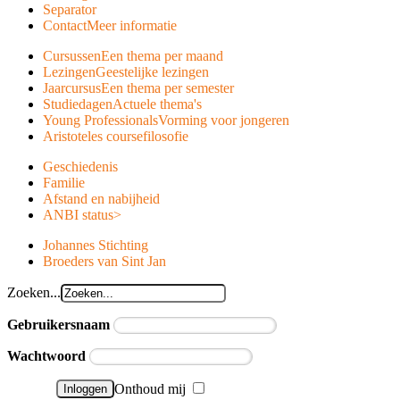
Separator
Contact
Meer informatie
Cursussen
Een thema per maand
Lezingen
Geestelijke lezingen
Jaarcursus
Een thema per semester
Studiedagen
Actuele thema's
Young Professionals
Vorming voor jongeren
Aristoteles course
filosofie
Geschiedenis
Familie
Afstand en nabijheid
ANBI status
>
Johannes Stichting
Broeders van Sint Jan
Zoeken...
Gebruikersnaam
Wachtwoord
Onthoud mij