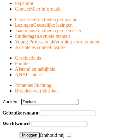
Separator
Contact
Meer informatie
Cursussen
Een thema per maand
Lezingen
Geestelijke lezingen
Jaarcursus
Een thema per semester
Studiedagen
Actuele thema's
Young Professionals
Vorming voor jongeren
Aristoteles course
filosofie
Geschiedenis
Familie
Afstand en nabijheid
ANBI status
>
Johannes Stichting
Broeders van Sint Jan
Zoeken...
Gebruikersnaam
Wachtwoord
Onthoud mij