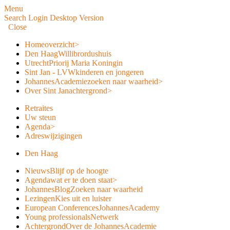
Menu
Search
Login
Desktop Version
Close
Home
overzicht
>
Den Haag
Willibrordushuis
Utrecht
Priorij Maria Koningin
Sint Jan - LVW
kinderen en jongeren
JohannesAcademie
zoeken naar waarheid
>
Over Sint Jan
achtergrond
>
Retraites
Uw steun
Agenda
>
Adreswijzigingen
Den Haag
Nieuws
Blijf op de hoogte
Agenda
wat er te doen staat
>
JohannesBlog
Zoeken naar waarheid
Lezingen
Kies uit en luister
European Conferences
JohannesAcademy
Young professionals
Netwerk
Achtergrond
Over de JohannesAcademie