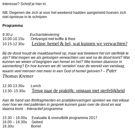
Interesse? Schrijf je hier in.
NB. Degenen die zich al voor het weekend hadden aangemeld hoeven zich
niet opnieuw in te schrijven
Programma
9:30 u Eucharistieviering
10.00-10.15u Ontvangst met koffie & thee
Lezing: hemel & hel, wat kunnen we verwachten?
10.15-12.30u
Bij de dood houdt de maakbaarheid op, maar wat betekent het om sterfelijk te
zijn? Wat mogen we als gelovigen verwachten van wat na de dood komt? Wat
kunnen we weten of begrijpen van hemel en hel? Wie komen daarvoor in
aanmerking? En hoe kunnen we dit ‘vertalen’ naar de wereld van vandaag,
Pater
waarin veel mensen niet meer in een God of hemel geloven?
–
Thomas Kremer
12.30-13.30u Lunch
Terug naar de praktijk: omgaan met sterfelijkheid
13.30- 15.30u
Aan de hand van filmfragmenten en praktijkervaringen spreken we met elkaar
over hoe we met patiënten in gesprek kunnen gaan over de dood en wat
daarna komt. -
Interactief programma
15.30 – 16.00u Evaluatie & vooruitblik programma 2017
16.00 – 16.30u Gebed
16.30u Borrel