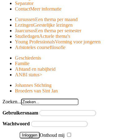
Separator
Contact
Meer informatie
Cursussen
Een thema per maand
Lezingen
Geestelijke lezingen
Jaarcursus
Een thema per semester
Studiedagen
Actuele thema's
Young Professionals
Vorming voor jongeren
Aristoteles course
filosofie
Geschiedenis
Familie
Afstand en nabijheid
ANBI status
>
Johannes Stichting
Broeders van Sint Jan
Zoeken...
Gebruikersnaam
Wachtwoord
Onthoud mij