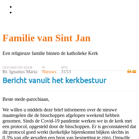
Wachtwoord vergeten?
Gebruikersnaam vergeten?
Familie van Sint Jan
Een religieuze familie binnen de katholieke Kerk
GESCHREVEN DOOR
IN
HITS
Br. Ignatius Maria
Nieuws
3153
Bericht vanuit het kerkbestuur
Beste mede-parochiaan,
We willen u middels deze brief informeren over de nieuwe
maatregelen die de bisschoppen afgelopen weekend hebben
genomen. Sinds de Covid-19 pandemie werken we in de kerk met
een protocol, opgesteld door de bisschoppen. Er is geconstateerd dat
dit protocol goed werkt (kerkelijke bijeenkomst blijken slechts in
0,3% van alle gevallen een bron van besmetting te zijn). Omwille