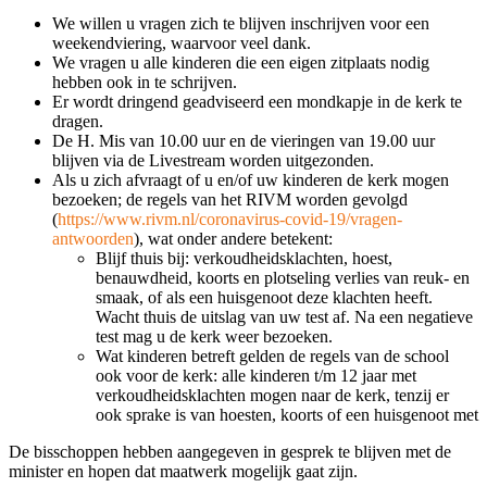
We willen u vragen zich te blijven inschrijven voor een
weekendviering, waarvoor veel dank.
We vragen u alle kinderen die een eigen zitplaats nodig
hebben ook in te schrijven.
Er wordt dringend geadviseerd een mondkapje in de kerk te
dragen.
De H. Mis van 10.00 uur en de vieringen van 19.00 uur
blijven via de Livestream worden uitgezonden.
Als u zich afvraagt of u en/of uw kinderen de kerk mogen
bezoeken; de regels van het RIVM worden gevolgd
(
https://www.rivm.nl/coronavirus-covid-19/vragen-
antwoorden
), wat onder andere betekent:
Blijf thuis bij: verkoudheidsklachten, hoest,
benauwdheid, koorts en plotseling verlies van reuk- en
smaak, of als een huisgenoot deze klachten heeft.
Wacht thuis de uitslag van uw test af. Na een negatieve
test mag u de kerk weer bezoeken.
Wat kinderen betreft gelden de regels van de school
ook voor de kerk: alle kinderen t/m 12 jaar met
verkoudheidsklachten mogen naar de kerk, tenzij er
ook sprake is van hoesten, koorts of een huisgenoot met
De bisschoppen hebben aangegeven in gesprek te blijven met de
minister en hopen dat maatwerk mogelijk gaat zijn.