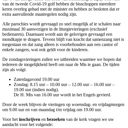
van de tweede Covid-19 golf hebben de bisschoppen meerdere
keren overleg gehad met de minister en hebben ze besloten dat er
extra aanvullende maatregelen nodig zijn.
Alle parochies wordt gevraagd zo snel mogelijk af te schalen naar
maximaal 30 aanwezigen in de liturgievieringen (exclusief
bedienaren). Daarnaast wordt aan de gelovigen gevraagd een
mondkapje te dragen. Tevens blijft van kracht dat samenzang niet is
toegestaan en dat zang alleen is voorbehouden aan een cantor of
enkele zangers, wat ook geldt voor de kinderen.
De zondagsvieringen zullen we uitbreiden waarmee we hopen dat
iedereen de mogelijkheid heeft om naar de Mis te gaan. De tijden
zijn als volgt:
Zaterdagavond 19.00 uur
Zondag: 8.15 uur – 10.00 uur – 12.00 uur – 16.00 uur –
19.00 uur (indien nodig).
De H. Mis van 16.00 uur wordt in het Engels gevierd.
Door de week blijven de vieringen op woensdag- en vrijdagmorgen
om 9.00 uur en van maandag t/m vrijdag om 19.00 uur.
Voor het
inschrijven
en
bezoeken
van de kerk vragen we uw
aandacht voor het volgende: