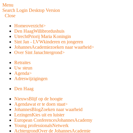
Menu
Search
Login
Desktop Version
Close
Home
overzicht
>
Den Haag
Willibrordushuis
Utrecht
Priorij Maria Koningin
Sint Jan - LVW
kinderen en jongeren
JohannesAcademie
zoeken naar waarheid
>
Over Sint Jan
achtergrond
>
Retraites
Uw steun
Agenda
>
Adreswijzigingen
Den Haag
Nieuws
Blijf op de hoogte
Agenda
wat er te doen staat
>
JohannesBlog
Zoeken naar waarheid
Lezingen
Kies uit en luister
European Conferences
JohannesAcademy
Young professionals
Netwerk
Achtergrond
Over de JohannesAcademie