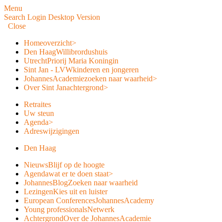
Menu
Search
Login
Desktop Version
Close
Home
overzicht
>
Den Haag
Willibrordushuis
Utrecht
Priorij Maria Koningin
Sint Jan - LVW
kinderen en jongeren
JohannesAcademie
zoeken naar waarheid
>
Over Sint Jan
achtergrond
>
Retraites
Uw steun
Agenda
>
Adreswijzigingen
Den Haag
Nieuws
Blijf op de hoogte
Agenda
wat er te doen staat
>
JohannesBlog
Zoeken naar waarheid
Lezingen
Kies uit en luister
European Conferences
JohannesAcademy
Young professionals
Netwerk
Achtergrond
Over de JohannesAcademie