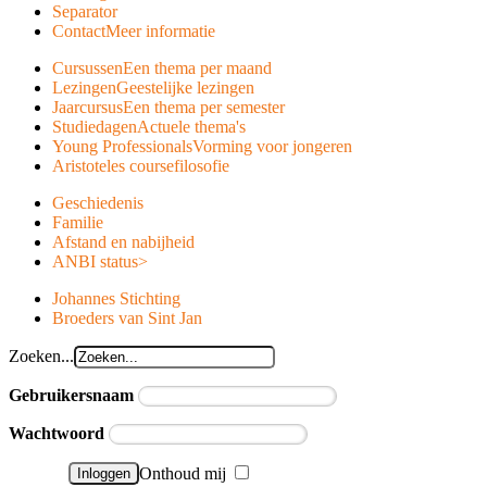
Separator
Contact
Meer informatie
Cursussen
Een thema per maand
Lezingen
Geestelijke lezingen
Jaarcursus
Een thema per semester
Studiedagen
Actuele thema's
Young Professionals
Vorming voor jongeren
Aristoteles course
filosofie
Geschiedenis
Familie
Afstand en nabijheid
ANBI status
>
Johannes Stichting
Broeders van Sint Jan
Zoeken...
Gebruikersnaam
Wachtwoord
Onthoud mij