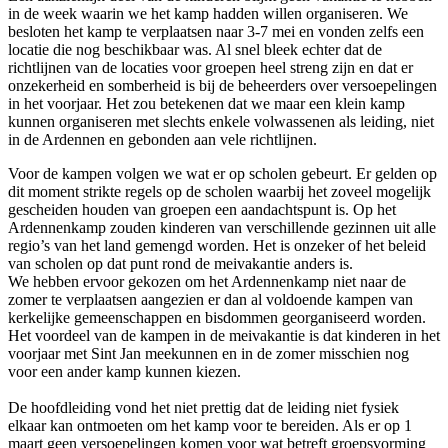
in de week waarin we het kamp hadden willen organiseren. We
besloten het kamp te verplaatsen naar 3-7 mei en vonden zelfs een
locatie die nog beschikbaar was. Al snel bleek echter dat de
richtlijnen van de locaties voor groepen heel streng zijn en dat er
onzekerheid en somberheid is bij de beheerders over versoepelingen
in het voorjaar. Het zou betekenen dat we maar een klein kamp
kunnen organiseren met slechts enkele volwassenen als leiding, niet
in de Ardennen en gebonden aan vele richtlijnen.
Voor de kampen volgen we wat er op scholen gebeurt. Er gelden op
dit moment strikte regels op de scholen waarbij het zoveel mogelijk
gescheiden houden van groepen een aandachtspunt is. Op het
Ardennenkamp zouden kinderen van verschillende gezinnen uit alle
regio’s van het land gemengd worden. Het is onzeker of het beleid
van scholen op dat punt rond de meivakantie anders is.
We hebben ervoor gekozen om het Ardennenkamp niet naar de
zomer te verplaatsen aangezien er dan al voldoende kampen van
kerkelijke gemeenschappen en bisdommen georganiseerd worden.
Het voordeel van de kampen in de meivakantie is dat kinderen in het
voorjaar met Sint Jan meekunnen en in de zomer misschien nog
voor een ander kamp kunnen kiezen.
De hoofdleiding vond het niet prettig dat de leiding niet fysiek
elkaar kan ontmoeten om het kamp voor te bereiden. Als er op 1
maart geen versoepelingen komen voor wat betreft groepsvorming