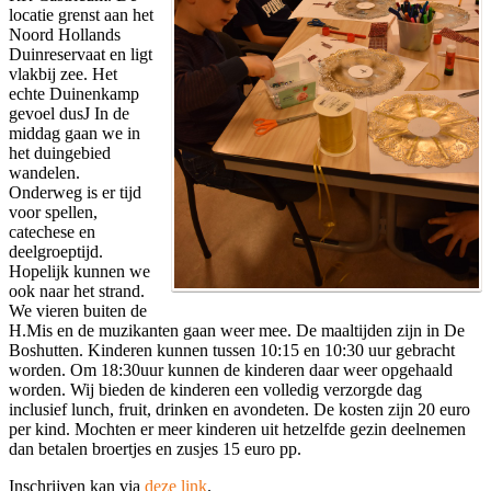
locatie grenst aan het
Noord Hollands
Duinreservaat en ligt
vlakbij zee. Het
echte Duinenkamp
gevoel dusJ In de
middag gaan we in
het duingebied
wandelen.
Onderweg is er tijd
voor spellen,
catechese en
deelgroeptijd.
Hopelijk kunnen we
ook naar het strand.
We vieren buiten de
H.Mis en de muzikanten gaan weer mee. De maaltijden zijn in De
Boshutten. Kinderen kunnen tussen 10:15 en 10:30 uur gebracht
worden. Om 18:30uur kunnen de kinderen daar weer opgehaald
worden. Wij bieden de kinderen een volledig verzorgde dag
inclusief lunch, fruit, drinken en avondeten. De kosten zijn 20 euro
per kind. Mochten er meer kinderen uit hetzelfde gezin deelnemen
dan betalen broertjes en zusjes 15 euro pp.
Inschrijven kan via
deze link
.