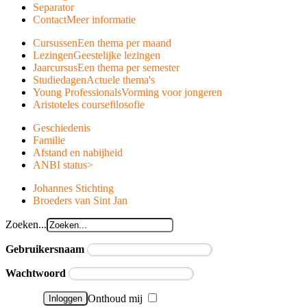
Separator
Contact
Meer informatie
Cursussen
Een thema per maand
Lezingen
Geestelijke lezingen
Jaarcursus
Een thema per semester
Studiedagen
Actuele thema's
Young Professionals
Vorming voor jongeren
Aristoteles course
filosofie
Geschiedenis
Familie
Afstand en nabijheid
ANBI status
>
Johannes Stichting
Broeders van Sint Jan
Zoeken...
Gebruikersnaam
Wachtwoord
Onthoud mij