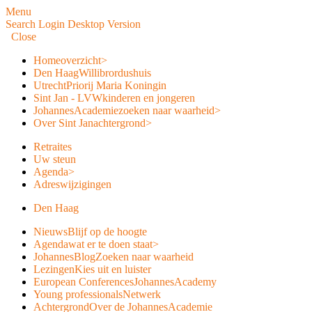
Menu
Search
Login
Desktop Version
Close
Home
overzicht
>
Den Haag
Willibrordushuis
Utrecht
Priorij Maria Koningin
Sint Jan - LVW
kinderen en jongeren
JohannesAcademie
zoeken naar waarheid
>
Over Sint Jan
achtergrond
>
Retraites
Uw steun
Agenda
>
Adreswijzigingen
Den Haag
Nieuws
Blijf op de hoogte
Agenda
wat er te doen staat
>
JohannesBlog
Zoeken naar waarheid
Lezingen
Kies uit en luister
European Conferences
JohannesAcademy
Young professionals
Netwerk
Achtergrond
Over de JohannesAcademie