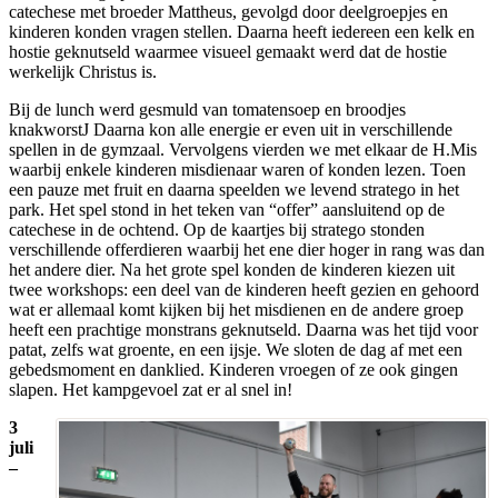
catechese met broeder Mattheus, gevolgd door deelgroepjes en
kinderen konden vragen stellen. Daarna heeft iedereen een kelk en
hostie geknutseld waarmee visueel gemaakt werd dat de hostie
werkelijk Christus is.
Bij de lunch werd gesmuld van tomatensoep en broodjes
knakworstJ Daarna kon alle energie er even uit in verschillende
spellen in de gymzaal. Vervolgens vierden we met elkaar de H.Mis
waarbij enkele kinderen misdienaar waren of konden lezen. Toen
een pauze met fruit en daarna speelden we levend stratego in het
park. Het spel stond in het teken van “offer” aansluitend op de
catechese in de ochtend. Op de kaartjes bij stratego stonden
verschillende offerdieren waarbij het ene dier hoger in rang was dan
het andere dier. Na het grote spel konden de kinderen kiezen uit
twee workshops: een deel van de kinderen heeft gezien en gehoord
wat er allemaal komt kijken bij het misdienen en de andere groep
heeft een prachtige monstrans geknutseld. Daarna was het tijd voor
patat, zelfs wat groente, en een ijsje. We sloten de dag af met een
gebedsmoment en danklied. Kinderen vroegen of ze ook gingen
slapen. Het kampgevoel zat er al snel in!
3
juli
–