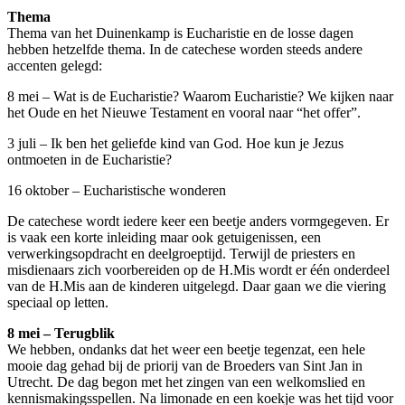
Thema
Thema van het Duinenkamp is Eucharistie en de losse dagen
hebben hetzelfde thema. In de catechese worden steeds andere
accenten gelegd:
8 mei – Wat is de Eucharistie? Waarom Eucharistie? We kijken naar
het Oude en het Nieuwe Testament en vooral naar “het offer”.
3 juli – Ik ben het geliefde kind van God. Hoe kun je Jezus
ontmoeten in de Eucharistie?
16 oktober – Eucharistische wonderen
De catechese wordt iedere keer een beetje anders vormgegeven. Er
is vaak een korte inleiding maar ook getuigenissen, een
verwerkingsopdracht en deelgroeptijd. Terwijl de priesters en
misdienaars zich voorbereiden op de H.Mis wordt er één onderdeel
van de H.Mis aan de kinderen uitgelegd. Daar gaan we die viering
speciaal op letten.
8 mei – Terugblik
We hebben, ondanks dat het weer een beetje tegenzat, een hele
mooie dag gehad bij de priorij van de Broeders van Sint Jan in
Utrecht. De dag begon met het zingen van een welkomslied en
kennismakingsspellen. Na limonade en een koekje was het tijd voor