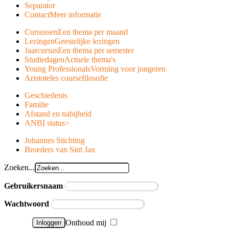
Separator
Contact
Meer informatie
Cursussen
Een thema per maand
Lezingen
Geestelijke lezingen
Jaarcursus
Een thema per semester
Studiedagen
Actuele thema's
Young Professionals
Vorming voor jongeren
Aristoteles course
filosofie
Geschiedenis
Familie
Afstand en nabijheid
ANBI status
>
Johannes Stichting
Broeders van Sint Jan
Zoeken...
Gebruikersnaam
Wachtwoord
Onthoud mij