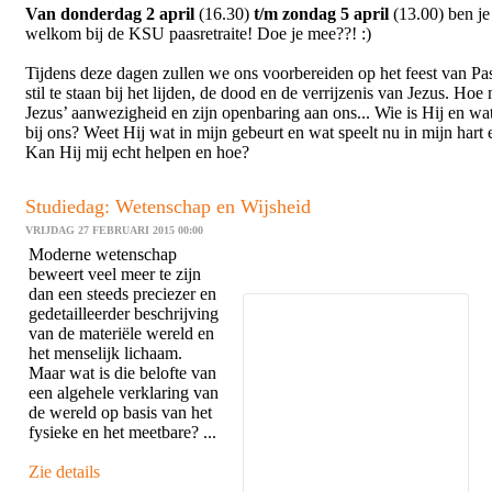
Van donderdag 2 april
(16.30)
t/m zondag 5 april
(13.00) ben je
welkom bij de KSU paasretraite! Doe je mee??! :)
Tijdens deze dagen zullen we ons voorbereiden op het feest van Pa
stil te staan bij het lijden, de dood en de verrijzenis van Jezus. Ho
Jezus’ aanwezigheid en zijn openbaring aan ons... Wie is Hij en wa
bij ons? Weet Hij wat in mijn gebeurt en wat speelt nu in mijn hart
Kan Hij mij echt helpen en hoe?
Studiedag: Wetenschap en Wijsheid
VRIJDAG 27 FEBRUARI 2015 00:00
Moderne wetenschap
beweert veel meer te zijn
dan een steeds preciezer en
gedetailleerder beschrijving
van de materiële wereld en
het menselijk lichaam.
Maar wat is die belofte van
een algehele verklaring van
de wereld op basis van het
fysieke en het meetbare? ...
Zie details