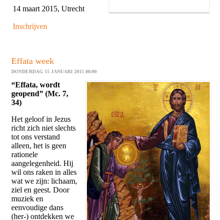
14 maart 2015, Utrecht
Inschrijven
Effata week
DONDERDAG 15 JANUARI 2015 00:00
“Effata, wordt
geopend” (Mc. 7,
34)
Het geloof in Jezus
richt zich niet slechts
tot ons verstand
alleen, het is geen
rationele
aangelegenheid. Hij
wil ons raken in alles
wat we zijn: lichaam,
ziel en geest. Door
muziek en
eenvoudige dans
(her-) ontdekken we