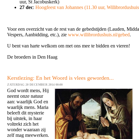
uur, St Jacobuskerk)
27 dec
:
Hoogfeest van Johannes (11.30 uur, Willibrordushuis
Voor een overzicht van de rest van de gebedstijden (Lauden, Midd
Vespers, Aanbidding, etc.), zie
www.willibrordushuis.nl/gebed
.
U bent van harte welkom om met ons mee te bidden en vieren!
De broeders in Den Haag
Kerstlezing: En het Woord is vlees geworden...
ZATERDAG 20 DECEMBER 2014 00:00
God wordt mens, Hij
neemt onze natuur
aan: waarlijk God en
waarlijk mens. Maria
beleeft dit mysterie
bij uitstek, in haar
voltrekt zich het
wonder waaraan zij
zelf mag meewerken.