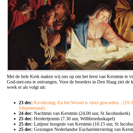
Met de hele Kerk maken wij ons op om het feest van Kerstmis te v
God-met-ons te ontvangen. Voor de broeders in Den Haag ziet de
week er als volgt uit:
23 dec
:
Kerstlezing: En het Woord is vlees geworden... (19.3
Johanneszaal)
24 dec
: Nachtmis van Kerstmis (24.00 uur, St Jacobuskerk)
25 dec
: Herdertjesmis (7.30 uur, Willibrorduskapel)
25 dec
: Latijnse hoogmis van Kerstmis (10.15 uur, St Jacobu
25 dec
: Gezongen Nederlandse Eucharistieviering van Kerst