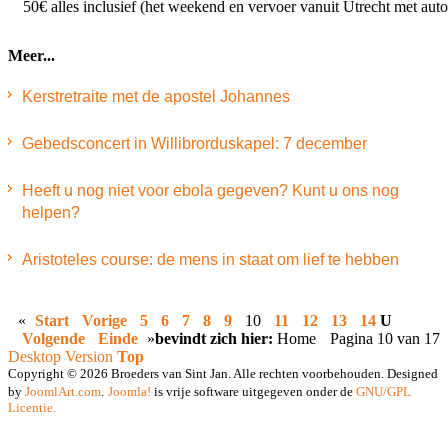
50€ alles inclusief (het weekend en vervoer vanuit Utrecht met auto
Meer...
Kerstretraite met de apostel Johannes
Gebedsconcert in Willibrorduskapel: 7 december
Heeft u nog niet voor ebola gegeven? Kunt u ons nog
helpen?
Aristoteles course: de mens in staat om lief te hebben
«
Start
Vorige
5
6
7
8
9
10
11
12
13
14
U
Volgende
Einde
»
bevindt zich hier:
Home
Pagina 10 van 17
Desktop Version
Top
Copyright © 2026 Broeders van Sint Jan. Alle rechten voorbehouden. Designed
by
JoomlArt.com
.
Joomla!
is vrije software uitgegeven onder de
GNU/GPL
Licentie.