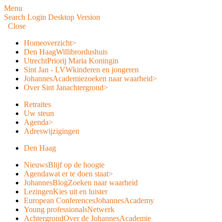
Menu
Search
Login
Desktop Version
Close
Home
overzicht
>
Den Haag
Willibrordushuis
Utrecht
Priorij Maria Koningin
Sint Jan - LVW
kinderen en jongeren
JohannesAcademie
zoeken naar waarheid
>
Over Sint Jan
achtergrond
>
Retraites
Uw steun
Agenda
>
Adreswijzigingen
Den Haag
Nieuws
Blijf op de hoogte
Agenda
wat er te doen staat
>
JohannesBlog
Zoeken naar waarheid
Lezingen
Kies uit en luister
European Conferences
JohannesAcademy
Young professionals
Netwerk
Achtergrond
Over de JohannesAcademie