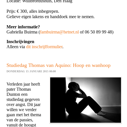
Locatie: Willibrordushuis, Den Haag
Prijs: € 300, alles inbegrepen.
Gelieve eigen lakens en handdoek mee te nemen.
Meer informatie?
Gabriella Buirma (
fambuirma@hetnet.nl
of 06 50 89 99 48)
Inschrijvingen
Alleen via
dit inschrijfformulier
.
Studiedag Thomas van Aquino: Hoop en wanhoop
DONDERDAG 15 JANUARI 2015 00:00
Verleden jaar heeft
pater Thomas
Dunton een
studiedag gegeven
over angst. Dit jaar
willen we verder
gaan met het thema
van de passies,
vanuit de hoogst