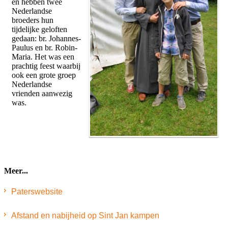
en hebben twee
Nederlandse
broeders hun
tijdelijke geloften
gedaan: br. Johannes-
Paulus en br. Robin-
Maria. Het was een
prachtig feest waarbij
ook een grote groep
Nederlandse
vrienden aanwezig
was.
Meer...
Paterswebsite
Afstand en nabijheid op Sint Jan kampen