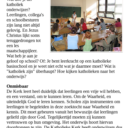
katholiek
onderwijzer?
Leerlingen, collega's
en schoolbesturen
zijn lang niet altijd
gelovig. En Jezus
Christus lijkt soms
teruggedrongen tot
een les
maatschappijleer.
Wat heb je aan je
geloof op school? Of: Je bent leerkracht op een katholieke
basisschool en je weet niet echt wat je daarmee moet? Wat is
"katholiek zijn" überhaupt? Hoe kijken katholieken naar het
onderwijs?
Onmisbaar
De Kerk leert heel duidelijk dat leerlingen een vrije wil hebben,
en een verstand, om te kunnen leren. Om de Waarheid, en
uiteindelijk God te leren kennen. Scholen zijn instrumenten om
leerlingen te begeleiden in deze zoektocht naar Waarheid en
kennis. Dit moet gebeuren vanuit het bewuszijn dat leerlingen
geliefd zijn door God. Tegelijkertijd moeten zij kunnen
vertrouwen op hun omgeving. Het onderwijs hoort hiervan
doordrongen te zijn. De Katholieke Kerk heeft onderwijzers dus