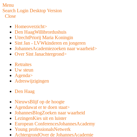
Menu
Search
Login
Desktop Version
Close
Home
overzicht
>
Den Haag
Willibrordushuis
Utrecht
Priorij Maria Koningin
Sint Jan - LVW
kinderen en jongeren
JohannesAcademie
zoeken naar waarheid
>
Over Sint Jan
achtergrond
>
Retraites
Uw steun
Agenda
>
Adreswijzigingen
Den Haag
Nieuws
Blijf op de hoogte
Agenda
wat er te doen staat
>
JohannesBlog
Zoeken naar waarheid
Lezingen
Kies uit en luister
European Conferences
JohannesAcademy
Young professionals
Netwerk
Achtergrond
Over de JohannesAcademie