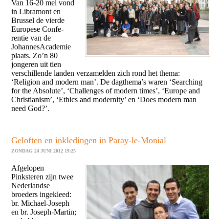
Van 16-20 mei vond
in Libramont en
Brussel de vierde
Europese Confe­
rentie van de
JohannesAcademie
plaats. Zo’n 80
jongeren uit tien
verschillende landen verzamelden zich rond het thema:
‘Religion and modern man’. De dagthema’s wa­ren ‘Searching
for the Absolute’, ‘Challenges of modern times’, ‘Europe and
Christianism’, ‘Ethics and modernity’ en ‘Does modern man
need God?’.
Geloften en inkledingen in Paray-le-Monial
ZONDAG 24 JUNI 2012 19:25
Afgelopen
Pinksteren zijn twee
Ne­derlandse
broeders ingekleed:
br. Michael-Joseph
en br. Joseph-Martin;