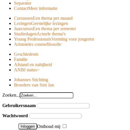
Separator
Contact
Meer informatie
Cursussen
Een thema per maand
Lezingen
Geestelijke lezingen
Jaarcursus
Een thema per semester
Studiedagen
Actuele thema's
Young Professionals
Vorming voor jongeren
Aristoteles course
filosofie
Geschiedenis
Familie
Afstand en nabijheid
ANBI status
>
Johannes Stichting
Broeders van Sint Jan
Zoeken...
Gebruikersnaam
Wachtwoord
Onthoud mij