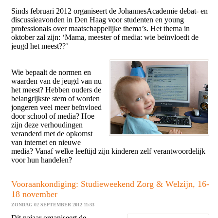
Sinds februari 2012 organiseert de JohannesAcademie debat- en
discussieavonden in Den Haag voor studenten en young
professionals over maatschappelijke thema’s. Het thema in
oktober zal zijn: ‘Mama, meester of media: wie beïnvloedt de
jeugd het meest??’
Wie bepaalt de normen en
waarden van de jeugd van nu
het meest? Hebben ouders de
belangrijkste stem of worden
jongeren veel meer beïnvloed
door school of media? Hoe
zijn deze verhoudingen
veranderd met de opkomst
van internet en nieuwe
media? Vanaf welke leeftijd zijn kinderen zelf verantwoordelijk
voor hun handelen?
Vooraankondiging: Studieweekend Zorg & Welzijn, 16-
18 november
ZONDAG 02 SEPTEMBER 2012 11:33
Dit najaar organiseert de