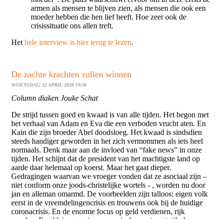
armen als mensen te blijven zien, als mensen die ook een
moeder hebben die hen lief heeft. Hoe zeer ook de
crisissituatie ons allen treft.
Het
hele interview is hier terug te lezen
.
De zachte krachten zullen winnen
WOENSDAG 22 APRIL 2020 19:30
Column diaken Jouke Schat
De strijd tussen goed en kwaad is van alle tijden. Het begon met
het verhaal van Adam en Eva die een verboden vrucht aten. En
Kain die zijn broeder Abel doodsloeg. Het kwaad is sindsdien
steeds handiger geworden in het zich vermommen als iets heel
normaals. Denk maar aan de invloed van “fake news” in onze
tijden. Het schijnt dat de president van het machtigste land op
aarde daar helemaal op koerst. Maar het gaat dieper.
Gedragingen waarvan we vroeger vonden dat ze asociaal zijn –
niet conform onze joods-christelijke wortels - , worden nu door
jan en alleman omarmd. De voorbeelden zijn talloos: eigen volk
eerst in de vreemdelingencrisis en trouwens ook bij de huidige
coronacrisis. En de enorme focus op geld verdienen, rijk