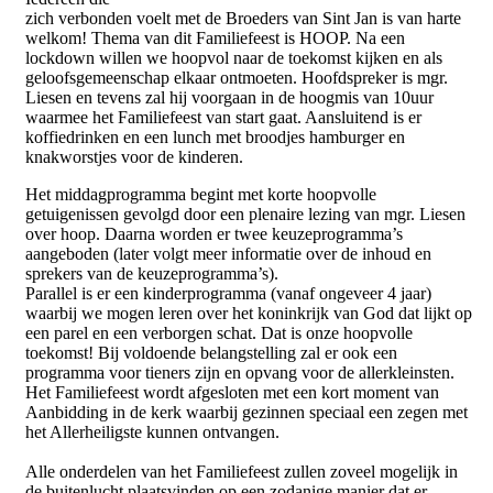
zich verbonden voelt met de Broeders van Sint Jan is van harte
welkom! Thema van dit Familiefeest is HOOP. Na een
lockdown willen we hoopvol naar de toekomst kijken en als
geloofsgemeenschap elkaar ontmoeten. Hoofdspreker is mgr.
Liesen en tevens zal hij voorgaan in de hoogmis van 10uur
waarmee het Familiefeest van start gaat. Aansluitend is er
koffiedrinken en een lunch met broodjes hamburger en
knakworstjes voor de kinderen.
Het middagprogramma begint met korte hoopvolle
getuigenissen gevolgd door een plenaire lezing van mgr. Liesen
over hoop. Daarna worden er twee keuzeprogramma’s
aangeboden (later volgt meer informatie over de inhoud en
sprekers van de keuzeprogramma’s).
Parallel is er een kinderprogramma (vanaf ongeveer 4 jaar)
waarbij we mogen leren over het koninkrijk van God dat lijkt op
een parel en een verborgen schat. Dat is onze hoopvolle
toekomst! Bij voldoende belangstelling zal er ook een
programma voor tieners zijn en opvang voor de allerkleinsten.
Het Familiefeest wordt afgesloten met een kort moment van
Aanbidding in de kerk waarbij gezinnen speciaal een zegen met
het Allerheiligste kunnen ontvangen.
Alle onderdelen van het Familiefeest zullen zoveel mogelijk in
de buitenlucht plaatsvinden op een zodanige manier dat er