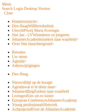
Menu
Search
Login
Desktop Version
Close
Home
overzicht
>
Den Haag
Willibrordushuis
Utrecht
Priorij Maria Koningin
Sint Jan - LVW
kinderen en jongeren
JohannesAcademie
zoeken naar waarheid
>
Over Sint Jan
achtergrond
>
Retraites
Uw steun
Agenda
>
Adreswijzigingen
Den Haag
Nieuws
Blijf op de hoogte
Agenda
wat er te doen staat
>
JohannesBlog
Zoeken naar waarheid
Lezingen
Kies uit en luister
European Conferences
JohannesAcademy
Young professionals
Netwerk
Achtergrond
Over de JohannesAcademie