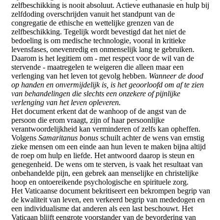
zelfbeschikking is nooit absoluut. Actieve euthanasie en hulp bij
zelfdoding overschrijden vanuit het standpunt van de
congregatie de ethische en wettelijke grenzen van de
zelfbeschikking. Tegelijk wordt bevestigd dat het niet de
bedoeling is om medische technologie, vooral in kritieke
levensfases, onevenredig en onmenselijk lang te gebruiken.
Daarom is het legitiem om - met respect voor de wil van de
stervende - maatregelen te weigeren die alleen maar een
verlenging van het leven tot gevolg hebben.
Wanneer de dood
op handen en onvermijdelijk is, is het geoorloofd om af te zien
van behandelingen die slechts een onzekere of pijnlijke
verlenging van het leven opleveren.
Het document erkent dat de wanhoop of de angst van de
persoon die erom vraagt, zijn of haar persoonlijke
verantwoordelijkheid kan verminderen of zelfs kan opheffen.
Volgens
Samaritanus bonus
schuilt achter de wens van ernstig
zieke mensen om een ​​einde aan hun leven te maken bijna altijd
de roep om hulp en liefde. Het antwoord daarop is steun en
genegenheid. De wens om te sterven, is vaak het resultaat van
onbehandelde pijn, een gebrek aan menselijke en christelijke
hoop en ontoereikende psychologische en spirituele zorg.
Het Vaticaanse document bekritiseert een bekrompen begrip van
de kwaliteit van leven, een verkeerd begrip van mededogen en
een individualisme dat anderen als een last beschouwt. Het
Vaticaan blijft eengrote voorstander van de bevordering van