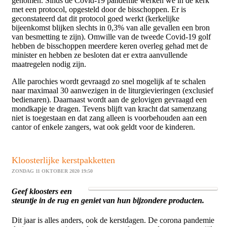
genomen. Sinds de Covid-19 pandemie werken we in de kerk
met een protocol, opgesteld door de bisschoppen. Er is
geconstateerd dat dit protocol goed werkt (kerkelijke
bijeenkomst blijken slechts in 0,3% van alle gevallen een bron
van besmetting te zijn). Omwille van de tweede Covid-19 golf
hebben de bisschoppen meerdere keren overleg gehad met de
minister en hebben ze besloten dat er extra aanvullende
maatregelen nodig zijn.
Alle parochies wordt gevraagd zo snel mogelijk af te schalen
naar maximaal 30 aanwezigen in de liturgievieringen (exclusief
bedienaren). Daarnaast wordt aan de gelovigen gevraagd een
mondkapje te dragen. Tevens blijft van kracht dat samenzang
niet is toegestaan en dat zang alleen is voorbehouden aan een
cantor of enkele zangers, wat ook geldt voor de kinderen.
Kloosterlijke kerstpakketten
ZONDAG 11 OKTOBER 2020 19:50
Geef kloosters een
steuntje in de rug en
geniet van hun bijzondere producten.
Dit jaar is alles anders, ook de kerstdagen. De corona pandemie