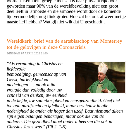
worden. Een klein groepje mensen is daar puissant rijk door
geworden maar 90% van de wereldbevolking niet; een groot
deel leeft in armoede en die armoede wordt door de komende
tijd vermoedelijk nog flink groter. Hoe zat het ook al weer met je
naaste lief hebben? Wat gij niet wilt dat U geschiedt…
Wereldkerk: brief van de aartsbisschop van Monterrey
tot de gelovigen in deze Coronacrisis
DINSDAG 07 APRIL 2020 21:39
"Als vermaning in Christus en
liefdevolle
bemoediging, gemeenschap van
Geest, hartelijkheid en
mededogen …, maak mijn
vreugde dan volledig door uw
eenheid van denken, uw eenheid
in de liefde, uw saamhorigheid en eensgenzindheid. Geef niet
toe aan partijzucht en ijdelheid, maar beschouw in alle
nederigheid de ander als hoger dan uzelf. Laat niemand alleen
zijn eigen belangen behartigen, maar ook die van de
anderen. Die gezindheid moet onder u heersen die ook in
Christus Jezus was." (Fil 2, 1-5)