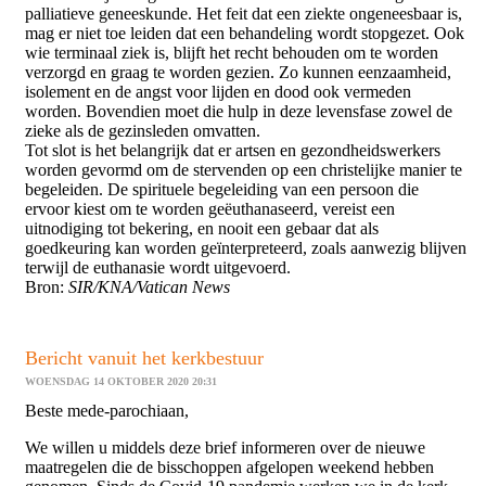
palliatieve geneeskunde. Het feit dat een ziekte ongeneesbaar is,
mag er niet toe leiden dat een behandeling wordt stopgezet. Ook
wie terminaal ziek is, blijft het recht behouden om te worden
verzorgd en graag te worden gezien. Zo kunnen eenzaamheid,
isolement en de angst voor lijden en dood ook vermeden
worden. Bovendien moet die hulp in deze levensfase zowel de
zieke als de gezinsleden omvatten.
Tot slot is het belangrijk dat er artsen en gezondheidswerkers
worden gevormd om de stervenden op een christelijke manier te
begeleiden. De spirituele begeleiding van een persoon die
ervoor kiest om te worden geëuthanaseerd, vereist een
uitnodiging tot bekering, en nooit een gebaar dat als
goedkeuring kan worden geïnterpreteerd, zoals aanwezig blijven
terwijl de euthanasie wordt uitgevoerd.
Bron:
SIR/KNA/Vatican News
Bericht vanuit het kerkbestuur
WOENSDAG 14 OKTOBER 2020 20:31
Beste mede-parochiaan,
We willen u middels deze brief informeren over de nieuwe
maatregelen die de bisschoppen afgelopen weekend hebben