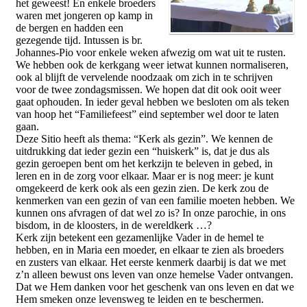
het geweest! En enkele broeders
waren met jongeren op kamp in
de bergen en hadden een
gezegende tijd. Intussen is br.
Johannes-Pio voor enkele weken afwezig om wat uit te rusten.
We hebben ook de kerkgang weer ietwat kunnen normaliseren,
ook al blijft de vervelende noodzaak om zich in te schrijven
voor de twee zondagsmissen. We hopen dat dit ook ooit weer
gaat ophouden. In ieder geval hebben we besloten om als teken
van hoop het “Familiefeest” eind september wel door te laten
gaan.
Deze Sitio heeft als thema: “Kerk als gezin”. We kennen de
uitdrukking dat ieder gezin een “huiskerk” is, dat je dus als
gezin geroepen bent om het kerkzijn te beleven in gebed, in
leren en in de zorg voor elkaar. Maar er is nog meer: je kunt
omgekeerd de kerk ook als een gezin zien. De kerk zou de
kenmerken van een gezin of van een familie moeten hebben. We
kunnen ons afvragen of dat wel zo is? In onze parochie, in ons
bisdom, in de kloosters, in de wereldkerk …?
Kerk zijn betekent een gezamenlijke Vader in de hemel te
hebben, en in Maria een moeder, en elkaar te zien als broeders
en zusters van elkaar. Het eerste kenmerk daarbij is dat we met
z’n alleen bewust ons leven van onze hemelse Vader ontvangen.
Dat we Hem danken voor het geschenk van ons leven en dat we
Hem smeken onze levensweg te leiden en te beschermen.