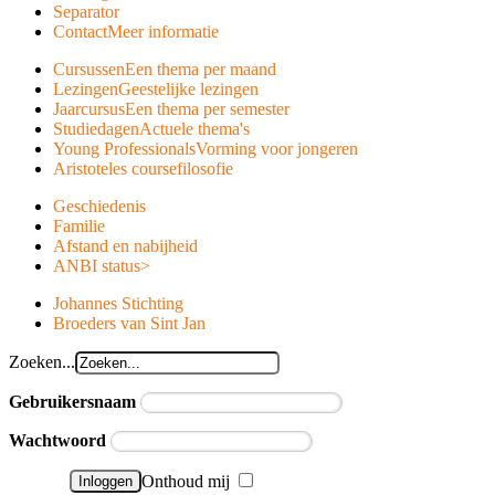
Separator
Contact
Meer informatie
Cursussen
Een thema per maand
Lezingen
Geestelijke lezingen
Jaarcursus
Een thema per semester
Studiedagen
Actuele thema's
Young Professionals
Vorming voor jongeren
Aristoteles course
filosofie
Geschiedenis
Familie
Afstand en nabijheid
ANBI status
>
Johannes Stichting
Broeders van Sint Jan
Zoeken...
Gebruikersnaam
Wachtwoord
Onthoud mij