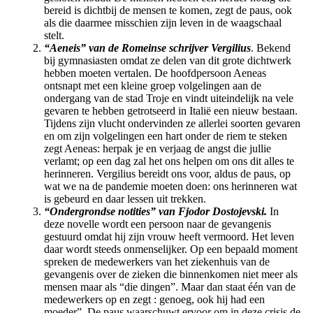
bereid is dichtbij de mensen te komen, zegt de paus, ook
als die daarmee misschien zijn leven in de waagschaal
stelt.
“Aeneis” van de Romeinse schrijver Vergilius
. Bekend
bij gymnasiasten omdat ze delen van dit grote dichtwerk
hebben moeten vertalen. De hoofdpersoon Aeneas
ontsnapt met een kleine groep volgelingen aan de
ondergang van de stad Troje en vindt uiteindelijk na vele
gevaren te hebben getrotseerd in Italië een nieuw bestaan.
Tijdens zijn vlucht ondervinden ze allerlei soorten gevaren
en om zijn volgelingen een hart onder de riem te steken
zegt Aeneas: herpak je en verjaag de angst die jullie
verlamt; op een dag zal het ons helpen om ons dit alles te
herinneren. Vergilius bereidt ons voor, aldus de paus, op
wat we na de pandemie moeten doen: ons herinneren wat
is gebeurd en daar lessen uit trekken.
“Ondergrondse notities” van Fjodor Dostojevski.
In
deze novelle wordt een persoon naar de gevangenis
gestuurd omdat hij zijn vrouw heeft vermoord. Het leven
daar wordt steeds onmenselijker. Op een bepaald moment
spreken de medewerkers van het ziekenhuis van de
gevangenis over de zieken die binnenkomen niet meer als
mensen maar als “die dingen”. Maar dan staat één van de
medewerkers op en zegt : genoeg, ook hij had een
moeder”. De paus waarschuwt ervoor om in deze crisis de