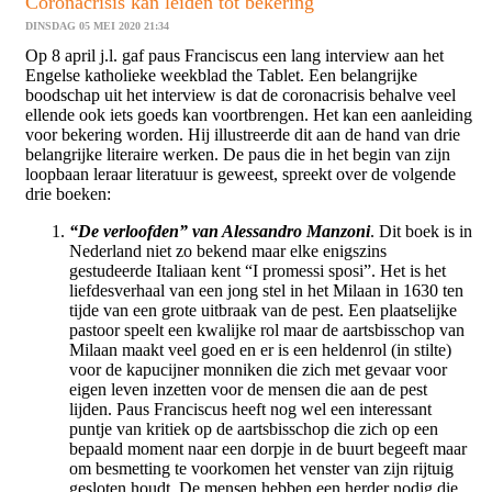
Coronacrisis kan leiden tot bekering
DINSDAG 05 MEI 2020 21:34
Op 8 april j.l. gaf paus Franciscus een lang interview aan het
Engelse katholieke weekblad the Tablet. Een belangrijke
boodschap uit het interview is dat de coronacrisis behalve veel
ellende ook iets goeds kan voortbrengen. Het kan een aanleiding
voor bekering worden. Hij illustreerde dit aan de hand van drie
belangrijke literaire werken. De paus die in het begin van zijn
loopbaan leraar literatuur is geweest, spreekt over de volgende
drie boeken:
“De verloofden” van Alessandro Manzoni
. Dit boek is in
Nederland niet zo bekend maar elke enigszins
gestudeerde Italiaan kent “I promessi sposi”. Het is het
liefdesverhaal van een jong stel in het Milaan in 1630 ten
tijde van een grote uitbraak van de pest. Een plaatselijke
pastoor speelt een kwalijke rol maar de aartsbisschop van
Milaan maakt veel goed en er is een heldenrol (in stilte)
voor de kapucijner monniken die zich met gevaar voor
eigen leven inzetten voor de mensen die aan de pest
lijden. Paus Franciscus heeft nog wel een interessant
puntje van kritiek op de aartsbisschop die zich op een
bepaald moment naar een dorpje in de buurt begeeft maar
om besmetting te voorkomen het venster van zijn rijtuig
gesloten houdt. De mensen hebben een herder nodig die