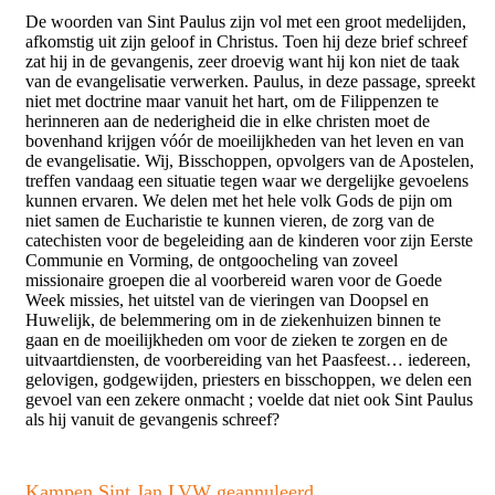
De woorden van Sint Paulus zijn vol met een groot medelijden,
afkomstig uit zijn geloof in Christus. Toen hij deze brief schreef
zat hij in de gevangenis, zeer droevig want hij kon niet de taak
van de evangelisatie verwerken. Paulus, in deze passage, spreekt
niet met doctrine maar vanuit het hart, om de Filippenzen te
herinneren aan de nederigheid die in elke christen moet de
bovenhand krijgen vóór de moeilijkheden van het leven en van
de evangelisatie. Wij, Bisschoppen, opvolgers van de Apostelen,
treffen vandaag een situatie tegen waar we dergelijke gevoelens
kunnen ervaren. We delen met het hele volk Gods de pijn om
niet samen de Eucharistie te kunnen vieren, de zorg van de
catechisten voor de begeleiding aan de kinderen voor zijn Eerste
Communie en Vorming, de ontgoocheling van zoveel
missionaire groepen die al voorbereid waren voor de Goede
Week missies, het uitstel van de vieringen van Doopsel en
Huwelijk, de belemmering om in de ziekenhuizen binnen te
gaan en de moeilijkheden om voor de zieken te zorgen en de
uitvaartdiensten, de voorbereiding van het Paasfeest… iedereen,
gelovigen, godgewijden, priesters en bisschoppen, we delen een
gevoel van een zekere onmacht ; voelde dat niet ook Sint Paulus
als hij vanuit de gevangenis schreef?
Kampen Sint Jan LVW geannuleerd