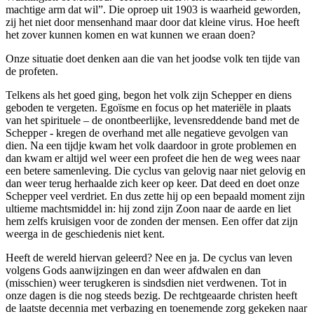
machtige arm dat wil”. Die oproep uit 1903 is waarheid geworden,
zij het niet door mensenhand maar door dat kleine virus. Hoe heeft
het zover kunnen komen en wat kunnen we eraan doen?
Onze situatie doet denken aan die van het joodse volk ten tijde van
de profeten.
Telkens als het goed ging, begon het volk zijn Schepper en diens
geboden te vergeten. Egoïsme en focus op het materiële in plaats
van het spirituele – de onontbeerlijke, levensreddende band met de
Schepper - kregen de overhand met alle negatieve gevolgen van
dien. Na een tijdje kwam het volk daardoor in grote problemen en
dan kwam er altijd wel weer een profeet die hen de weg wees naar
een betere samenleving. Die cyclus van gelovig naar niet gelovig en
dan weer terug herhaalde zich keer op keer. Dat deed en doet onze
Schepper veel verdriet. En dus zette hij op een bepaald moment zijn
ultieme machtsmiddel in: hij zond zijn Zoon naar de aarde en liet
hem zelfs kruisigen voor de zonden der mensen. Een offer dat zijn
weerga in de geschiedenis niet kent.
Heeft de wereld hiervan geleerd? Nee en ja. De cyclus van leven
volgens Gods aanwijzingen en dan weer afdwalen en dan
(misschien) weer terugkeren is sindsdien niet verdwenen. Tot in
onze dagen is die nog steeds bezig. De rechtgeaarde christen heeft
de laatste decennia met verbazing en toenemende zorg gekeken naar