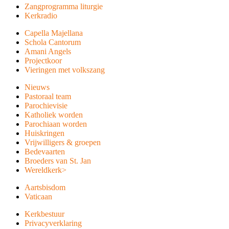
Zangprogramma liturgie
Kerkradio
Capella Majellana
Schola Cantorum
Amani Angels
Projectkoor
Vieringen met volkszang
Nieuws
Pastoraal team
Parochievisie
Katholiek worden
Parochiaan worden
Huiskringen
Vrijwilligers & groepen
Bedevaarten
Broeders van St. Jan
Wereldkerk
>
Aartsbisdom
Vaticaan
Kerkbestuur
Privacyverklaring