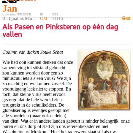
Jan
GESCHREVEN DOOR
IN
HITS
Br. Ignatius Maria
GM
41116
Als Pasen en Pinksteren op één dag
vallen
Column van diaken Jouke Schat
Wie had ooit kunnen denken dat onze
samenleving tot stilstand gebracht
zou kunnen worden door een zo
minuscuul iets als een virus? We zijn
zo machtig en we kunnen zoveel. De
voortuitgang leek niet te stoppen. En
toch, dat kleine virus heeft ervoor
gezorgd dat de hele wereld zich
terugtrekt in de schuilkelders. De
globalisering is eventjes gestopt met
alle voordelen (maar ook nadelen)
van dien. Wat er in andere landen gebeurt is minder belangrijk, onze
buren en ons dorp of stad zijn ons referentiekader en niet
Washington of Moskou. “Heel het raderwerk staat stil als uw