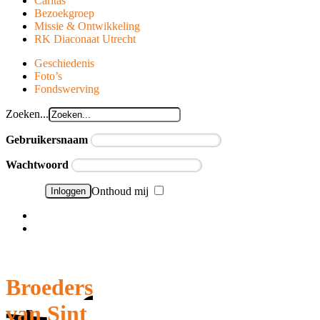
Caritas
Bezoekgroep
Missie & Ontwikkeling
RK Diaconaat Utrecht
Geschiedenis
Foto’s
Fondswerving
Zoeken...
Gebruikersnaam
Wachtwoord
Onthoud mij
Wachtwoord vergeten?
Gebruikersnaam vergeten?
Broeders
van Sint