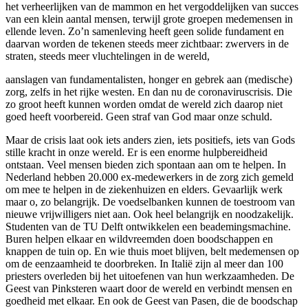
het verheerlijken van de mammon en het vergoddelijken van succes
van een klein aantal mensen, terwijl grote groepen medemensen in
ellende leven. Zo’n samenleving heeft geen solide fundament en
daarvan worden de tekenen steeds meer zichtbaar: zwervers in de
straten, steeds meer vluchtelingen in de wereld,
aanslagen van fundamentalisten, honger en gebrek aan (medische)
zorg, zelfs in het rijke westen. En dan nu de coronaviruscrisis. Die
zo groot heeft kunnen worden omdat de wereld zich daarop niet
goed heeft voorbereid. Geen straf van God maar onze schuld.
Maar de crisis laat ook iets anders zien, iets positiefs, iets van Gods
stille kracht in onze wereld. Er is een enorme hulpbereidheid
ontstaan. Veel mensen bieden zich spontaan aan om te helpen. In
Nederland hebben 20.000 ex-medewerkers in de zorg zich gemeld
om mee te helpen in de ziekenhuizen en elders. Gevaarlijk werk
maar o, zo belangrijk. De voedselbanken kunnen de toestroom van
nieuwe vrijwilligers niet aan. Ook heel belangrijk en noodzakelijk.
Studenten van de TU Delft ontwikkelen een beademingsmachine.
Buren helpen elkaar en wildvreemden doen boodschappen en
knappen de tuin op. En wie thuis moet blijven, belt medemensen op
om de eenzaamheid te doorbreken. In Italië zijn al meer dan 100
priesters overleden bij het uitoefenen van hun werkzaamheden. De
Geest van Pinksteren waart door de wereld en verbindt mensen en
goedheid met elkaar. En ook de Geest van Pasen, die de boodschap