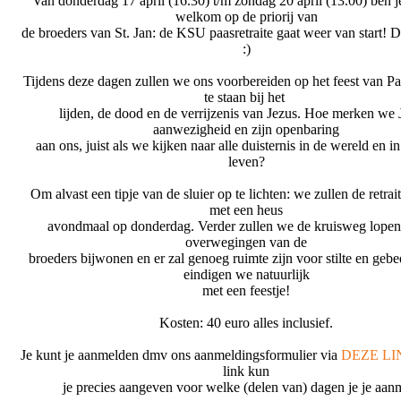
Van donderdag 17 april (16.30) t/m zondag 20 april (13.00) ben j
welkom op de priorij van
de broeders van St. Jan: de KSU paasretraite gaat weer van start! 
:)
Tijdens deze dagen zullen we ons voorbereiden op het feest van Pas
te staan bij het
lijden, de dood en de verrijzenis van Jezus. Hoe merken we 
aanwezigheid en zijn openbaring
aan ons, juist als we kijken naar alle duisternis in de wereld en i
leven?
Om alvast een tipje van de sluier op te lichten: we zullen de retra
met een heus
avondmaal op donderdag. Verder zullen we de kruisweg lopen
overwegingen van de
broeders bijwonen en er zal genoeg ruimte zijn voor stilte en gebe
eindigen we natuurlijk
met een feestje!
Kosten: 40 euro alles inclusief.
Je kunt je aanmelden dmv ons aanmeldingsformulier via
DEZE LI
link kun
je precies aangeven voor welke (delen van) dagen je je aan