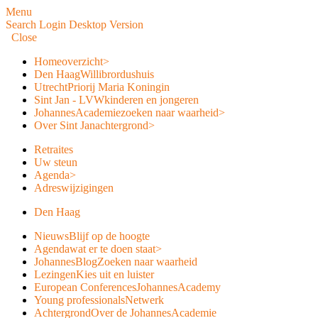
Menu
Search
Login
Desktop Version
Close
Home
overzicht
>
Den Haag
Willibrordushuis
Utrecht
Priorij Maria Koningin
Sint Jan - LVW
kinderen en jongeren
JohannesAcademie
zoeken naar waarheid
>
Over Sint Jan
achtergrond
>
Retraites
Uw steun
Agenda
>
Adreswijzigingen
Den Haag
Nieuws
Blijf op de hoogte
Agenda
wat er te doen staat
>
JohannesBlog
Zoeken naar waarheid
Lezingen
Kies uit en luister
European Conferences
JohannesAcademy
Young professionals
Netwerk
Achtergrond
Over de JohannesAcademie