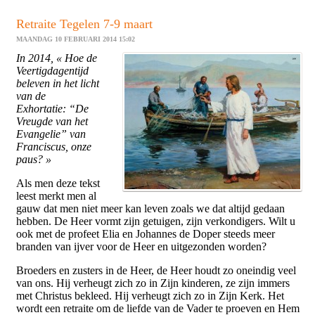
Retraite Tegelen 7-9 maart
MAANDAG 10 FEBRUARI 2014 15:02
In 2014, « Hoe de
Veertigdagentijd
beleven in het licht
van de
Exhortatie:
“De
Vreugde van het
Evangelie” van
Franciscus, onze
paus? »
Als men deze tekst
leest merkt men al
gauw dat men niet meer kan leven zoals we dat altijd gedaan
hebben. De Heer vormt zijn getuigen, zijn verkondigers. Wilt u
ook met de profeet Elia en Johannes de Doper steeds meer
branden van ijver voor de Heer en uitgezonden worden?
Broeders en zusters in de Heer, de Heer houdt zo oneindig veel
van ons. Hij verheugt zich zo in Zijn kinderen, ze zijn immers
met Christus bekleed. Hij verheugt zich zo in Zijn Kerk. Het
wordt een retraite om de liefde van de Vader te proeven en Hem