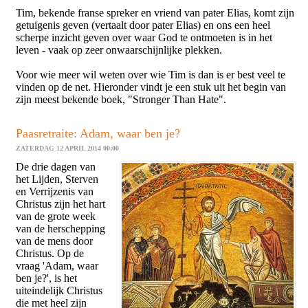
Tim, bekende franse spreker en vriend van pater Elias, komt zijn
getuigenis geven (vertaalt door pater Elias) en ons een heel
scherpe inzicht geven over waar God te ontmoeten is in het
leven - vaak op zeer onwaarschijnlijke plekken.
Voor wie meer wil weten over wi
e Tim is dan is er best veel te
vinden op de net. Hieronder vindt je een stuk uit het begin van
zijn meest bekende boek, "Stronger Than Hate".
Paasretraite: Adam, waar ben je?
ZATERDAG 12 APRIL 2014 00:00
De drie dagen van
het Lijden, Sterven
en Verrijzenis van
Christus zijn het hart
van de grote week
van de herschepping
van de mens door
Christus. Op de
vraag 'Adam, waar
ben je?', is het
uiteindelijk Christus
die met heel zijn