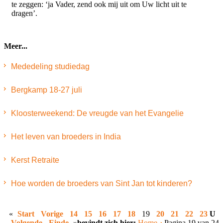
te zeggen: ‘ja Vader, zend ook mij uit om Uw licht uit te
dragen’.
Meer...
Mededeling studiedag
Bergkamp 18-27 juli
Kloosterweekend: De vreugde van het Evangelie
Het leven van broeders in India
Kerst Retraite
Hoe worden de broeders van Sint Jan tot kinderen?
«
Start
Vorige
14
15
16
17
18
19
20
21
22
23
U
Volgende
Einde
»
bevindt zich hier:
Home
Pagina 19 van 24