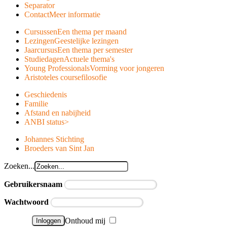
Separator
Contact
Meer informatie
Cursussen
Een thema per maand
Lezingen
Geestelijke lezingen
Jaarcursus
Een thema per semester
Studiedagen
Actuele thema's
Young Professionals
Vorming voor jongeren
Aristoteles course
filosofie
Geschiedenis
Familie
Afstand en nabijheid
ANBI status
>
Johannes Stichting
Broeders van Sint Jan
Zoeken...
Gebruikersnaam
Wachtwoord
Onthoud mij