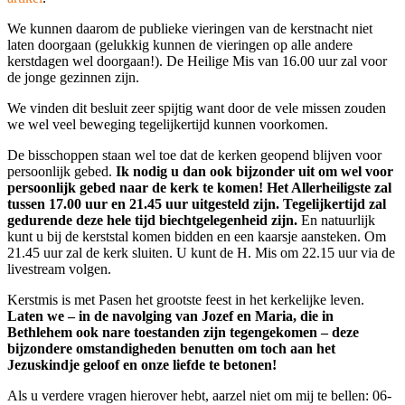
We kunnen daarom de publieke vieringen van de kerstnacht niet
laten doorgaan (gelukkig kunnen de vieringen op alle andere
kerstdagen wel doorgaan!). De Heilige Mis van 16.00 uur zal voor
de jonge gezinnen zijn.
We vinden dit besluit zeer spijtig want door de vele missen zouden
we wel veel beweging tegelijkertijd kunnen voorkomen.
De bisschoppen staan wel toe dat de kerken geopend blijven voor
persoonlijk gebed.
Ik nodig u dan ook bijzonder uit om wel voor
persoonlijk gebed naar de kerk te komen! Het Allerheiligste zal
tussen 17.00 uur en 21.45 uur uitgesteld zijn. Tegelijkertijd zal
gedurende deze hele tijd biechtgelegenheid zijn.
En natuurlijk
kunt u bij de kerststal komen bidden en een kaarsje aansteken. Om
21.45 uur zal de kerk sluiten. U kunt de H. Mis om 22.15 uur via de
livestream volgen.
Kerstmis is met Pasen het grootste feest in het kerkelijke leven.
Laten we – in de navolging van Jozef en Maria, die in
Bethlehem ook nare toestanden zijn tegengekomen – deze
bijzondere omstandigheden benutten om toch aan het
Jezuskindje geloof en onze liefde te betonen!
Als u verdere vragen hierover hebt, aarzel niet om mij te bellen: 06-