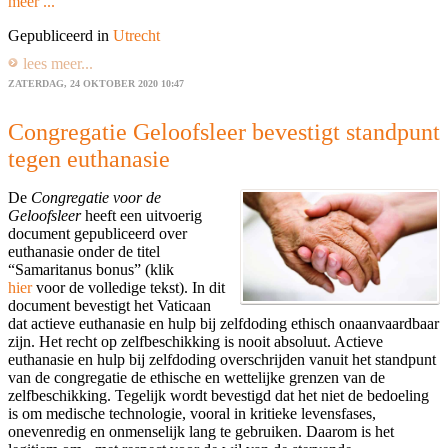
meer ...
Gepubliceerd in
Utrecht
lees meer...
ZATERDAG, 24 OKTOBER 2020 10:47
Congregatie Geloofsleer bevestigt standpunt
tegen euthanasie
De
Congregatie voor de
Geloofsleer
heeft een uitvoerig
document gepubliceerd over
euthanasie onder de titel
“Samaritanus bonus” (klik
hier
voor de volledige tekst). In dit
document bevestigt het Vaticaan
dat actieve euthanasie en hulp bij zelfdoding ethisch onaanvaardbaar
zijn. Het recht op zelfbeschikking is nooit absoluut. Actieve
euthanasie en hulp bij zelfdoding overschrijden vanuit het standpunt
van de congregatie de ethische en wettelijke grenzen van de
zelfbeschikking. Tegelijk wordt bevestigd dat het niet de bedoeling
is om medische technologie, vooral in kritieke levensfases,
onevenredig en onmenselijk lang te gebruiken. Daarom is het