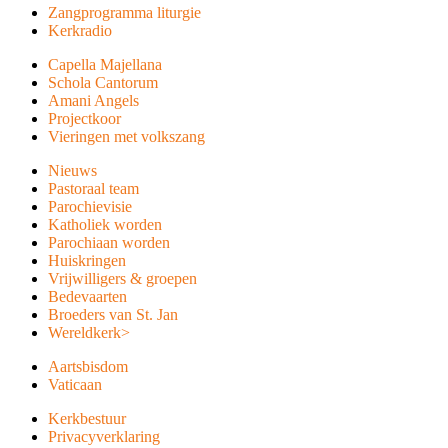
Zangprogramma liturgie
Kerkradio
Capella Majellana
Schola Cantorum
Amani Angels
Projectkoor
Vieringen met volkszang
Nieuws
Pastoraal team
Parochievisie
Katholiek worden
Parochiaan worden
Huiskringen
Vrijwilligers & groepen
Bedevaarten
Broeders van St. Jan
Wereldkerk
>
Aartsbisdom
Vaticaan
Kerkbestuur
Privacyverklaring