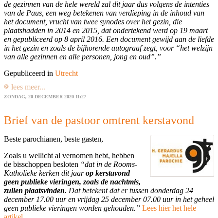
de gezinnen van de hele wereld zal dit jaar dus volgens de intenties
van de Paus, een weg betekenen van verdieping in de inhoud van
het document, vrucht van twee synodes over het gezin, die
plaatshadden in 2014 en 2015, dat ondertekend werd op 19 maart
en gepubliceerd op 8 april 2016. Een document gewijd aan de liefde
in het gezin en zoals de bijhorende autograaf zegt, voor “het welzijn
van alle gezinnen en alle personen, jong en oud”.”
Gepubliceerd in
Utrecht
lees meer...
ZONDAG, 20 DECEMBER 2020 11:27
Brief van de pastoor omtrent kerstavond
Beste parochianen, beste gasten,
Zoals u wellicht al vernomen hebt, hebben
de bisschoppen besloten
“dat in de Rooms-
Katholieke kerken dit jaar
op kerstavond
geen publieke vieringen, zoals de nachtmis,
zullen plaatsvinden
. Dat betekent dat er tussen donderdag 24
december 17.00 uur en vrijdag 25 december 07.00 uur in het geheel
geen publieke vieringen worden gehouden.”
Lees hier het hele
artikel
.