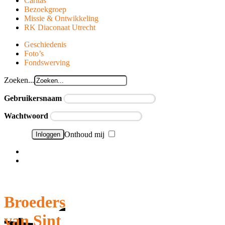
Caritas
Bezoekgroep
Missie & Ontwikkeling
RK Diaconaat Utrecht
Geschiedenis
Foto’s
Fondswerving
Zoeken...
Gebruikersnaam
Wachtwoord
Onthoud mij
Wachtwoord vergeten?
Gebruikersnaam vergeten?
Broeders
van Sint