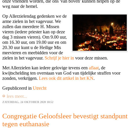
onze vrienden worden, die ons 'van boven' kunnen helpen op de
weg naar de hemel.
Op Allerzielendag gedenken we de
arme zielen in het vagevuur. We
zullen dan meerdere H. Missen
vieren (iedere priester kan op deze
dag 3 missen vieren). Om 9.00 uur,
om 16.30 uur, om 19.00 uur en om
20.30 uur kunt u de Heilige Mis
meevieren en meebidden voor de
zielen in het vagevuur.
Schrijf je hier in
voor deze missen.
Met Allerzielen kan iedere gelovige tevens een
aflaat
, de
kwijtschelding ten overstaan van God van tijdelijke straffen voor
zonden, verkrijgen.
Lees ook dit artikel in het KN
.
Gepubliceerd in
Utrecht
lees meer...
ZATERDAG, 24 OKTOBER 2020 10:52
Congregatie Geloofsleer bevestigt standpunt
tegen euthanasie