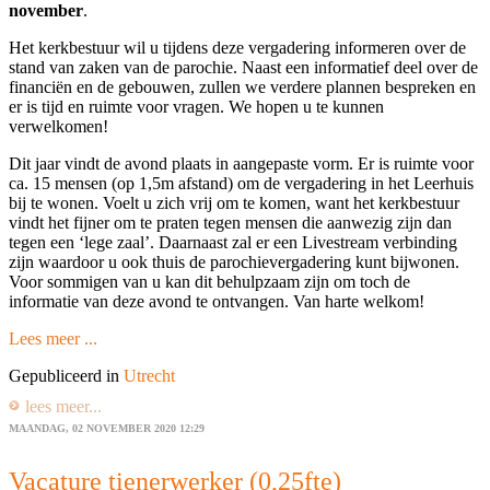
november
.
Het kerkbestuur wil u tijdens deze vergadering informeren over de
stand van zaken van de parochie. Naast een informatief deel over de
financiën en de gebouwen, zullen we verdere plannen bespreken en
er is tijd en ruimte voor vragen. We hopen u te kunnen
verwelkomen!
Dit jaar vindt de avond plaats in aangepaste vorm. Er is ruimte voor
ca. 15 mensen (op 1,5m afstand) om de vergadering in het Leerhuis
bij te wonen. Voelt u zich vrij om te komen, want het kerkbestuur
vindt het fijner om te praten tegen mensen die aanwezig zijn dan
tegen een ‘lege zaal’. Daarnaast zal er een Livestream verbinding
zijn waardoor u ook thuis de parochievergadering kunt bijwonen.
Voor sommigen van u kan dit behulpzaam zijn om toch de
informatie van deze avond te ontvangen. Van harte welkom!
Lees meer ...
Gepubliceerd in
Utrecht
lees meer...
MAANDAG, 02 NOVEMBER 2020 12:29
Vacature tienerwerker (0,25fte)