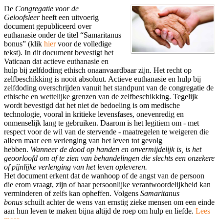
De
Congregatie voor de
Geloofsleer
heeft een uitvoerig
document gepubliceerd over
euthanasie onder de titel “Samaritanus
bonus” (klik
hier
voor de volledige
tekst). In dit document bevestigt het
Vaticaan dat actieve euthanasie en
hulp bij zelfdoding ethisch onaanvaardbaar zijn. Het recht op
zelfbeschikking is nooit absoluut. Actieve euthanasie en hulp bij
zelfdoding overschrijden vanuit het standpunt van de congregatie de
ethische en wettelijke grenzen van de zelfbeschikking. Tegelijk
wordt bevestigd dat het niet de bedoeling is om medische
technologie, vooral in kritieke levensfases, onevenredig en
onmenselijk lang te gebruiken. Daarom is het legitiem om - met
respect voor de wil van de stervende - maatregelen te weigeren die
alleen maar een verlenging van het leven tot gevolg
hebben.
Wanneer de dood op handen en onvermijdelijk is, is het
geoorloofd om af te zien van behandelingen die slechts een onzekere
of pijnlijke verlenging van het leven opleveren.
Het document erkent dat de wanhoop of de angst van de persoon
die erom vraagt, zijn of haar persoonlijke verantwoordelijkheid kan
verminderen of zelfs kan opheffen. Volgens
Samaritanus
bonus
schuilt achter de wens van ernstig zieke mensen om een ​​einde
aan hun leven te maken bijna altijd de roep om hulp en liefde.
Lees