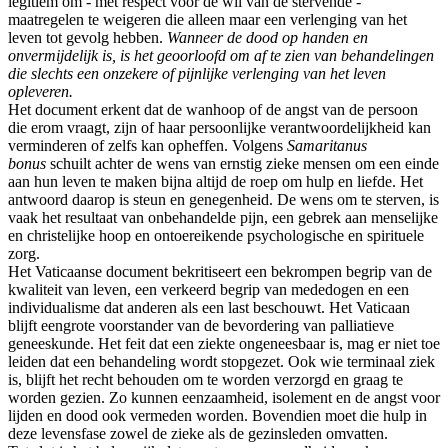
legitiem om - met respect voor de wil van de stervende -
maatregelen te weigeren die alleen maar een verlenging van het
leven tot gevolg hebben.
Wanneer de dood op handen en
onvermijdelijk is, is het geoorloofd om af te zien van behandelingen
die slechts een onzekere of pijnlijke verlenging van het leven
opleveren.
Het document erkent dat de wanhoop of de angst van de persoon
die erom vraagt, zijn of haar persoonlijke verantwoordelijkheid kan
verminderen of zelfs kan opheffen. Volgens
Samaritanus
bonus
schuilt achter de wens van ernstig zieke mensen om een ​​einde
aan hun leven te maken bijna altijd de roep om hulp en liefde. Het
antwoord daarop is steun en genegenheid. De wens om te sterven, is
vaak het resultaat van onbehandelde pijn, een gebrek aan menselijke
en christelijke hoop en ontoereikende psychologische en spirituele
zorg.
Het Vaticaanse document bekritiseert een bekrompen begrip van de
kwaliteit van leven, een verkeerd begrip van mededogen en een
individualisme dat anderen als een last beschouwt. Het Vaticaan
blijft eengrote voorstander van de bevordering van palliatieve
geneeskunde. Het feit dat een ziekte ongeneesbaar is, mag er niet toe
leiden dat een behandeling wordt stopgezet. Ook wie terminaal ziek
is, blijft het recht behouden om te worden verzorgd en graag te
worden gezien. Zo kunnen eenzaamheid, isolement en de angst voor
lijden en dood ook vermeden worden. Bovendien moet die hulp in
deze levensfase zowel de zieke als de gezinsleden omvatten.