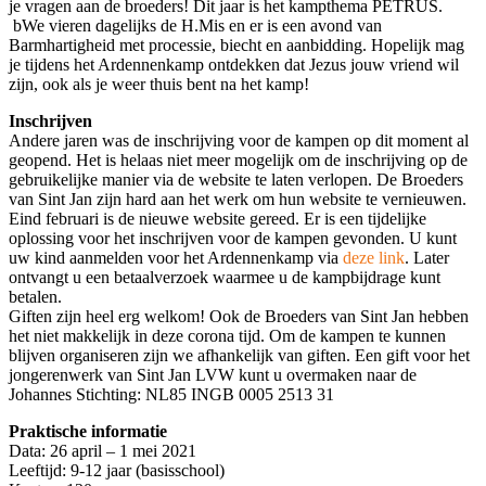
je vragen aan de broeders! Dit jaar is het kampthema PETRUS.
bWe vieren dagelijks de H.Mis en er is een avond van
Barmhartigheid met processie, biecht en aanbidding. Hopelijk mag
je tijdens het Ardennenkamp ontdekken dat Jezus jouw vriend wil
zijn, ook als je weer thuis bent na het kamp!
Inschrijven
Andere jaren was de inschrijving voor de kampen op dit moment al
geopend. Het is helaas niet meer mogelijk om de inschrijving op de
gebruikelijke manier via de website te laten verlopen. De Broeders
van Sint Jan zijn hard aan het werk om hun website te vernieuwen.
Eind februari is de nieuwe website gereed. Er is een tijdelijke
oplossing voor het inschrijven voor de kampen gevonden. U kunt
uw kind aanmelden voor het Ardennenkamp via
deze link
. Later
ontvangt u een betaalverzoek waarmee u de kampbijdrage kunt
betalen.
Giften zijn heel erg welkom! Ook de Broeders van Sint Jan hebben
het niet makkelijk in deze corona tijd. Om de kampen te kunnen
blijven organiseren zijn we afhankelijk van giften. Een gift voor het
jongerenwerk van Sint Jan LVW kunt u overmaken naar de
Johannes Stichting: NL85 INGB 0005 2513 31
Praktische informatie
Data: 26 april – 1 mei 2021
Leeftijd: 9-12 jaar (basisschool)