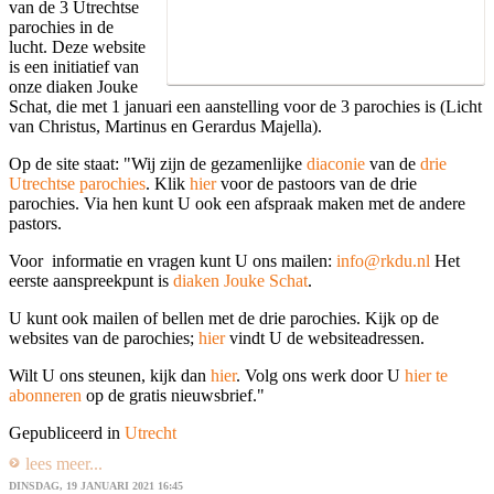
van de 3 Utrechtse
parochies in de
lucht. Deze website
is een initiatief van
onze diaken Jouke
Schat, die met 1 januari een aanstelling voor de 3 parochies is (Licht
van Christus, Martinus en Gerardus Majella).
Op de site staat: "Wij zijn de gezamenlijke
diaconie
van de
drie
Utrechtse parochies
. Klik
hier
voor de pastoors van de drie
parochies. Via hen kunt U ook een afspraak maken met de andere
pastors.
Voor informatie en vragen kunt U ons mailen:
info@rkdu.nl
Het
eerste aanspreekpunt is
diaken Jouke Schat
.
U kunt ook mailen of bellen met de drie parochies. Kijk op de
websites van de parochies;
hier
vindt U de websiteadressen.
Wilt U ons steunen, kijk dan
hier
. Volg ons werk door U
hier te
abonneren
op de gratis nieuwsbrief."
Gepubliceerd in
Utrecht
lees meer...
DINSDAG, 19 JANUARI 2021 16:45