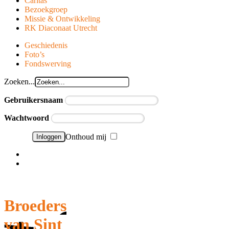
Caritas
Bezoekgroep
Missie & Ontwikkeling
RK Diaconaat Utrecht
Geschiedenis
Foto’s
Fondswerving
Zoeken...
Gebruikersnaam
Wachtwoord
Onthoud mij
Wachtwoord vergeten?
Gebruikersnaam vergeten?
Broeders
van Sint