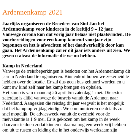
Ardennenkamp 2021
Jaarlijks organiseren de Broeders van Sint Jan het
Ardennenkamp voor kinderen in de leeftijd 9 – 12 jaar.
Vanwege corona kon dat vorig jaar helaas niet plaatsvinden. De
voorbereidingen voor een kamp komend voorjaar zijn
begonnen en het is afwachten of het daadwerkelijk door kan
gaan. Het Ardennenkamp zal er dit jaar iets anders uit zien. We
geven u alvast de informatie die we nu hebben.
Kamp in Nederland
Vanwege de (reis)beperkingen is besloten om het Ardennenkamp dit
jaar in Nederland te organiseren. Binnenkort hopen we zekerheid te
hebben over de locatie. Er zal dus geen bus gehuurd worden en u
kunt uw kind zelf naar het kamp brengen en ophalen.
Het kamp is van maandag 26 april t/m zaterdag 1 mei. Die extra
zaterdag is altijd vanwege de busreis vanuit de Ardennen naar
Nederland. Aangezien die reisdag dit jaar wegvalt is het mogelijk
dat het kamp op vrijdag eindigt. We communiceren de details zo
snel mogelijk. De adviesweek vanuit de overheid voor de
meivakantie is 1-9 mei. Er is gekozen om het kamp in de week
daarvoor te doen zodat kinderen daarna nog een week vrij hebben
om uit te rusten en leiding die in het onderwijs werkzaam zijn