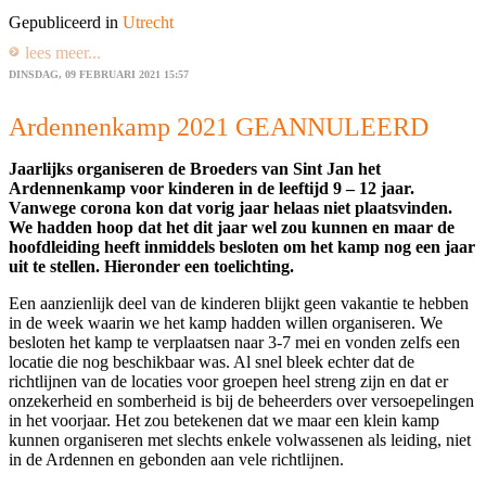
Gepubliceerd in
Utrecht
lees meer...
DINSDAG, 09 FEBRUARI 2021 15:57
Ardennenkamp 2021 GEANNULEERD
Jaarlijks organiseren de Broeders van Sint Jan het
Ardennenkamp voor kinderen in de leeftijd 9 – 12 jaar.
Vanwege corona kon dat vorig jaar helaas niet plaatsvinden.
We hadden hoop dat het dit jaar wel zou kunnen en maar de
hoofdleiding heeft inmiddels besloten om het kamp nog een jaar
uit te stellen. Hieronder een toelichting.
Een aanzienlijk deel van de kinderen blijkt geen vakantie te hebben
in de week waarin we het kamp hadden willen organiseren. We
besloten het kamp te verplaatsen naar 3-7 mei en vonden zelfs een
locatie die nog beschikbaar was. Al snel bleek echter dat de
richtlijnen van de locaties voor groepen heel streng zijn en dat er
onzekerheid en somberheid is bij de beheerders over versoepelingen
in het voorjaar. Het zou betekenen dat we maar een klein kamp
kunnen organiseren met slechts enkele volwassenen als leiding, niet
in de Ardennen en gebonden aan vele richtlijnen.