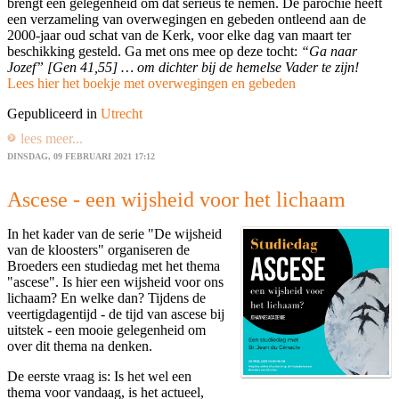
brengt een gelegenheid om dat serieus te nemen. De parochie heeft
een verzameling van overwegingen en gebeden ontleend aan de
2000-jaar oud schat van de Kerk, voor elke dag van maart ter
beschikking gesteld. Ga met ons mee op deze tocht:
“Ga naar
Jozef” [Gen 41,55] … om dichter bij de hemelse Vader te zijn!
Lees hier het boekje met overwegingen en gebeden
Gepubliceerd in
Utrecht
lees meer...
DINSDAG, 09 FEBRUARI 2021 17:12
Ascese - een wijsheid voor het lichaam
In het kader van de serie "De wijsheid
van de kloosters" organiseren de
Broeders een studiedag met het thema
"ascese". Is hier een wijsheid voor ons
lichaam? En welke dan? Tijdens de
veertigdagentijd - de tijd van ascese bij
uitstek - een mooie gelegenheid om
over dit thema na denken.
De eerste vraag is: Is het wel een
thema voor vandaag, is het actueel,