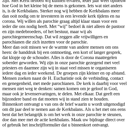
zijn. Met Kerst hebben wij kunnen ervaren, ieder jaar weer opnieuw
hoe God in het kleine bij de mens is gekomen. Iets wat niet anders
is, is de Kerkbalans. Sterker nog wij hebben de Kerkbalans meer
dan ooit nodig om te investeren in een levende kerk tijdens en na
corona. Wij willen als parochie graag altijd klaar staan voor een
ieder die ons nodig heeft. Met “wij” bedoel ik niet alleen de pastoor
en zijn medebroeders, of het bestuur, maar wij als
parochiegemeenschap. Dat wil zeggen alle vrijwilligers en
parochianen die zich inzetten voor de parochie.
Meer dan ooit missen we de warmte van andere mensen om ons
heen: de handdruk bij een ontmoeting, een kort of langer gesprek,
dat klopje op de schouder. Alles is door de Corona maatregelen
soberder geworden. Wij zijn in onze parochie gezegend met veel
priesters en daarmee zijn wij in staat veel missen te organiseren
iedere dag en ieder weekend. De groepen zijn kleiner en op afstand.
Mensen zoeken naast de H. Eucharistie ook de verbinding, contact
en genegenheid, met mede parochianen. De kerk is daarbij voor veel
mensen niet weg te denken: samen komen om je geloof in God,
maar ook je levenservaringen, te delen. Met elkaar. Dat geeft een
bijzondere band en dat moeten wij in stand zien te houden.
Binnenkort ontvangt u van ons de brief waarin u wordt uitgenodigd
om dit jaar deel te nemen aan de Kerkbalans. Als u het met ons eens
bent dat het belangrijk is om het werk in onze parochie te steunen,
doe dan mee met de actie kerkbalans. Maak uw bijdrage direct over
of gebruik het inschrijfformulier dat u binnenkort ontvangt.