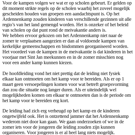
Voor de kampen volgen we wat er op scholen gebeurt. Er gelden op
dit moment strikte regels op de scholen waarbij het zoveel mogelijk
gescheiden houden van groepen een aandachtspunt is. Op het
Ardennenkamp zouden kinderen van verschillende gezinnen uit alle
regio’s van het land gemengd worden. Het is onzeker of het beleid
van scholen op dat punt rond de meivakantie anders is.
We hebben ervoor gekozen om het Ardennenkamp niet naar de
zomer te verplaatsen aangezien er dan al voldoende kampen van
kerkelijke gemeenschappen en bisdommen georganiseerd worden.
Het voordeel van de kampen in de meivakantie is dat kinderen in het
voorjaar met Sint Jan meekunnen en in de zomer misschien nog
voor een ander kamp kunnen kiezen.
De hoofdleiding vond het niet prettig dat de leiding niet fysiek
elkaar kan ontmoeten om het kamp voor te bereiden. Als er op 1
maart geen versoepelingen komen voor wat betreft groepsvorming
dan zou die situatie nog langer duren. Als er uiteindelijk wel
mogelijkheden komen om elkaar te ontmoeten dan is de periode om
het kamp voor te bereiden erg kort.
De leiding had zich erg verheugd op het kamp en de kinderen
ongetwijfeld ook. Het is ontzettend jammer dat het Ardennenkamp
wederom niet door kan gaan. We gaan onderzoeken of we in de
zomer iets voor de jongeren die leiding zouden zijn kunnen
organiseren. Voor jongeren is er al heel lang niets mogelijk.