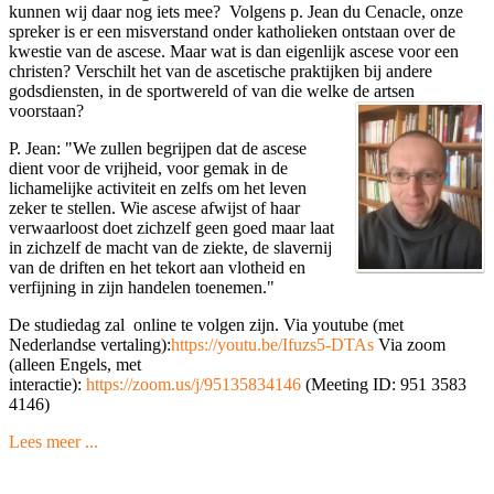
kunnen wij daar nog iets mee? Volgens p. Jean du Cenacle, onze
spreker is er een misverstand onder katholieken ontstaan over de
kwestie van de ascese. Maar wat is dan eigenlijk ascese voor een
christen? Verschilt het van de ascetische praktijken bij andere
godsdiensten, in de sportwereld of van die welke de artsen
voorstaan?
P. Jean: "We zullen begrijpen dat de ascese
dient voor de vrijheid, voor gemak in de
lichamelijke activiteit en zelfs om het leven
zeker te stellen. Wie ascese afwijst of haar
verwaarloost doet zichzelf geen goed maar laat
in zichzelf de macht van de ziekte, de slavernij
van de driften en het tekort aan vlotheid en
verfijning in zijn handelen toenemen."
De studiedag zal online te volgen zijn. Via youtube (met
Nederlandse vertaling):
https://youtu.be/Ifuzs5-DTAs
Via zoom
(alleen Engels, met
interactie):
https://zoom.us/j/95135834146
(Meeting ID: 951 3583
4146)
Lees meer ...