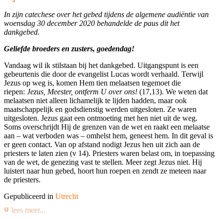
In zijn catechese over het gebed tijdens de algemene audiëntie van
woensdag 30 december 2020 behandelde de paus dit het
dankgebed.
Geliefde broeders en zusters, goedendag!
Vandaag wil ik stilstaan bij het dankgebed. Uitgangspunt is een
gebeurtenis die door de evangelist Lucas wordt verhaald. Terwijl
Jezus op weg is, komen Hem tien melaatsen tegemoet die
riepen:
Jezus, Meester, ontferm U over ons!
(17,13). We weten dat
melaatsen niet alleen lichamelijk te lijden hadden, maar ook
maatschappelijk en godsdienstig werden uitgesloten. Ze waren
uitgesloten. Jezus gaat een ontmoeting met hen niet uit de weg.
Soms overschrijdt Hij de grenzen van de wet en raakt een melaatse
aan – wat verboden was – omhelst hem, geneest hem. In dit geval is
er geen contact. Van op afstand nodigt Jezus hen uit zich aan de
priesters te laten zien (v 14). Priesters waren belast om, in toepassing
van de wet, de genezing vast te stellen. Meer zegt Jezus niet. Hij
luistert naar hun gebed, hoort hun roepen en zendt ze meteen naar
de priesters.
Gepubliceerd in
Utrecht
lees meer...