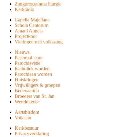
Zangprogramma liturgie
Kerkradio
Capella Majellana
Schola Cantorum
Amani Angels
Projectkoor
Vieringen met volkszang
Nieuws
Pastoraal team
Parochievisie
Katholiek worden
Parochiaan worden
Huiskringen
Vrijwilligers & groepen
Bedevaarten
Broeders van St. Jan
Wereldkerk
>
Aartsbisdom
Vaticaan
Kerkbestuur
Privacyverklaring