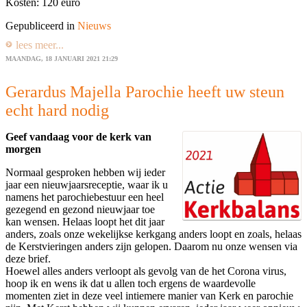
Kosten: 120 euro
Gepubliceerd in
Nieuws
lees meer...
MAANDAG, 18 JANUARI 2021 21:29
Gerardus Majella Parochie heeft uw steun
echt hard nodig
Geef vandaag voor de kerk van
morgen
Normaal gesproken hebben wij ieder
jaar een nieuwjaarsreceptie, waar ik u
namens het parochiebestuur een heel
gezegend en gezond nieuwjaar toe
kan wensen. Helaas loopt het dit jaar
anders, zoals onze wekelijkse kerkgang anders loopt en zoals, helaas
de Kerstvieringen anders zijn gelopen. Daarom nu onze wensen via
deze brief.
Hoewel alles anders verloopt als gevolg van de het Corona virus,
hoop ik en wens ik dat u allen toch ergens de waardevolle
momenten ziet in deze veel intiemere manier van Kerk en parochie