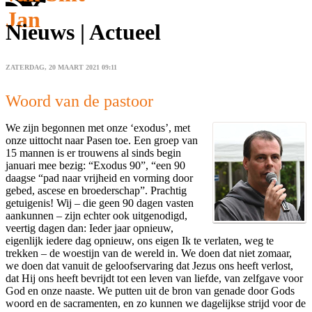
Jan
Nieuws | Actueel
ZATERDAG, 20 MAART 2021 09:11
Woord van de pastoor
We zijn begonnen met onze ‘exodus’, met
onze uittocht naar Pasen toe. Een groep van
15 mannen is er trouwens al sinds begin
januari mee bezig: “Exodus 90”, “een 90
daagse “pad naar vrijheid en vorming door
gebed, ascese en broederschap”. Prachtig
getuigenis! Wij – die geen 90 dagen vasten
aankunnen – zijn echter ook uitgenodigd,
veertig dagen dan: Ieder jaar opnieuw,
eigenlijk iedere dag opnieuw, ons eigen Ik te verlaten, weg te
trekken – de woestijn van de wereld in. We doen dat niet zomaar,
we doen dat vanuit de geloofservaring dat Jezus ons heeft verlost,
dat Hij ons heeft bevrijdt tot een leven van liefde, van zelfgave voor
God en onze naaste. We putten uit de bron van genade door Gods
woord en de sacramenten, en zo kunnen we dagelijkse strijd voor de