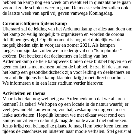
hebben na kamp nog een week om eventueel in quarantaine te gaan
voordat ze de scholen weer in gaan. De meeste scholen zullen ook
de laatste week van april vrij geven vanwege Koningsdag.
Coronarichtlijnen tijdens kamp
Uiteraard zal de leiding van het Ardennenkamp er alles aan doen om
het kamp zo veilig mogelijk te organiseren en worden de corona
richtlijnen gevolgd. Op dit moment is nog niet duidelijk wat de
mogelijkheden zijn in voorjaar en zomer 2021. Als kampen
toegestaan zijn dan zullen we in ieder geval een “kampbubbel”
creëren. Dat betekent dat deelnemers en leiding van het
Ardennenkamp de hele kampweek binnen deze bubbel blijven en er
geen contact is met mensen buiten de bubbel. Er zal bij de start van
het kamp een gezondheidscheck zijn voor leiding en deelnemers en
iemand die tijdens het kamp klachten krijgt moet direct naar huis.
We informeren u in een later stadium verder hierover.
Activiteiten en thema
Maar is het dan nog wel het gave Ardennenkamp dat we al jaren
kennen? Ja zeker! We hopen op een locatie in de natuur waarbij er
veel gewandeld kan worden, voetbal, zeskamp en nog veel meer
leuke activiteiten. Hopelijk kunnen we met elkaar weer rond een
kampvuur zitten en natuurlijk mag de bonte avond niet ontbreken.
Jezus krijgt een belangrijke plaats. Je mag Hem beter leren kennen
tijdens de catecheses en luisteren naar mooie verhalen. Stel gerust al