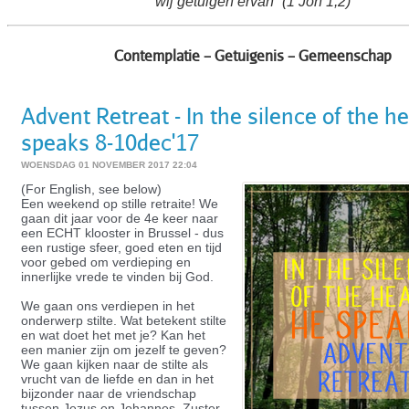
wij getuigen ervan” (1 Joh 1,2)
Contemplatie – Getuigenis – Gemeenschap
Advent Retreat - In the silence of the h
speaks 8-10dec'17
WOENSDAG 01 NOVEMBER 2017 22:04
(For English, see below)
Een weekend op stille retraite! We
gaan dit jaar voor de 4e keer naar
een ECHT klooster in Brussel - dus
een rustige sfeer, goed eten en tijd
voor gebed om verdieping en
innerlijke vrede te vinden bij God.
We gaan ons verdiepen in het
onderwerp stilte. Wat betekent stilte
en wat doet het met je? Kan het
een manier zijn om jezelf te geven?
We gaan kijken naar de stilte als
vrucht van de liefde en dan in het
bijzonder naar de vriendschap
tussen Jezus en Johannes. Zuster