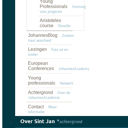
Young
Professionals
Vorming
voor jongeren
Aristoteles
course
filosofie
JohannesBlog
Zoeken
naar waarheid
Lezingen
Kies uit en
luister
European
Conferences
JohannesAcademy
Young
professionals
Netwerk
Achtergrond
Over de
JohannesAcademie
Contact
Meer
informatie
Over Sint Jan
achtergrond