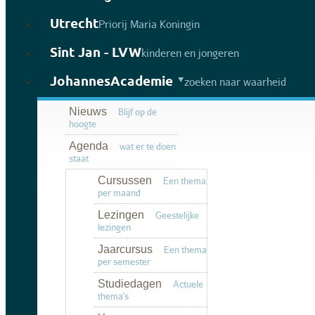
Utrecht
Priorij Maria Koningin
Sint Jan - LVW
kinderen en jongeren
JohannesAcademie
zoeken naar waarheid
Nieuws
Blijf op de
hoogte
Agenda
wat er te doen
staat
Cursussen
Een thema
per maand
Lezingen
Geestelijke
lezingen
Jaarcursus
Een thema
per semester
Studiedagen
Actuele
thema's