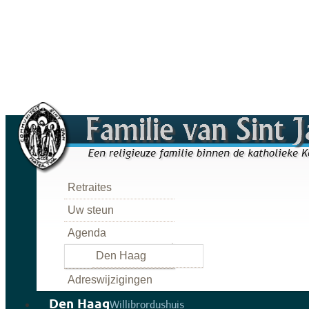
Retraites
Uw steun
Agenda
Den Haag
Adreswijzigingen
Den Haag
Willibrordushuis