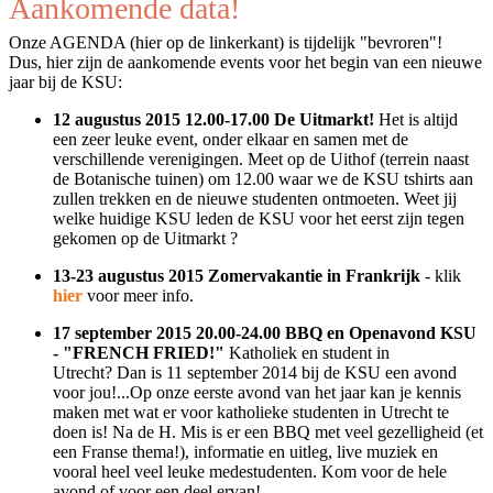
Aankomende data!
Onze AGENDA (hier op de linkerkant) is tijdelijk "bevroren"!
Dus, hier zijn de aankomende events voor het begin van een nieuwe
jaar bij de KSU:
12 augustus 2015 12.00-17.00 De Uitmarkt!
Het is altijd
een zeer leuke event, onder elkaar en samen met de
verschillende verenigingen. Meet op de Uithof (terrein naast
de Botanische tuinen) om 12.00 waar we de KSU tshirts aan
zullen trekken en de nieuwe studenten ontmoeten. Weet jij
welke huidige KSU leden de KSU voor het eerst zijn tegen
gekomen op de Uitmarkt ?
13-23 augustus 2015 Zomervakantie in Frankrijk
- klik
hier
voor meer info.
17 september 2015 20.00-24.00 BBQ en Openavond KSU
- "FRENCH FRIED!"
Katholiek en student in
Utrecht? Dan is 11 september 2014 bij de KSU een avond
voor jou!...Op onze eerste avond van het jaar kan je kennis
maken met wat er voor katholieke studenten in Utrecht te
doen is! Na de H. Mis is er een BBQ met veel gezelligheid (et
een Franse thema!), informatie en uitleg, live muziek en
vooral heel veel leuke medestudenten. Kom voor de hele
avond of voor een deel ervan!