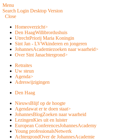
Menu
Search
Login
Desktop Version
Close
Home
overzicht
>
Den Haag
Willibrordushuis
Utrecht
Priorij Maria Koningin
Sint Jan - LVW
kinderen en jongeren
JohannesAcademie
zoeken naar waarheid
>
Over Sint Jan
achtergrond
>
Retraites
Uw steun
Agenda
>
Adreswijzigingen
Den Haag
Nieuws
Blijf op de hoogte
Agenda
wat er te doen staat
>
JohannesBlog
Zoeken naar waarheid
Lezingen
Kies uit en luister
European Conferences
JohannesAcademy
Young professionals
Netwerk
Achtergrond
Over de JohannesAcademie