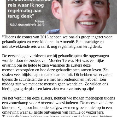
"Tijdens de zomer van 2013 hebben we ons als groep ingezet voor
gehandicapten en weeskinderen in Armenië. Een prachtige en
indrukwekkende reis waar ik nog regelmatig aan terug denk.
De eerste dagen verbleven we bij gehandicapten die opgevangen
worden door de zusters van Moeder Teresa. Het was een rijke
ervaring om de liefde te zien waarmee de zusters deze
mensen verzorgden en hoe deze gehandicapten samen leven. Ze
stralen veel blijdschap en dankbaarheid uit. Dit hebben we ervaren
tijdens de activiteiten die we met hen ondernomen hebben. Eén
middag zijn we met deze mensen gaan wandelen. Ze wilden ons
hierbij graag de plaatsen laten zien waar ze trots op zijn!
Na het verblijf bij deze zusters, hebben we mogen meehelpen tijdens
een zomerkamp voor Armeense weeskinderen. De meeste van deze
kinderen zijn door hun ouders afgewezen en groeien niet op in een
omgeving waar zij liefde ontvangen van familie of verzorgers.
Tijdens dit kamp hebben we lessen geven aan de kinderen, hebben