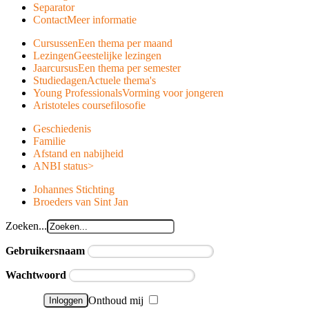
Separator
Contact
Meer informatie
Cursussen
Een thema per maand
Lezingen
Geestelijke lezingen
Jaarcursus
Een thema per semester
Studiedagen
Actuele thema's
Young Professionals
Vorming voor jongeren
Aristoteles course
filosofie
Geschiedenis
Familie
Afstand en nabijheid
ANBI status
>
Johannes Stichting
Broeders van Sint Jan
Zoeken...
Gebruikersnaam
Wachtwoord
Onthoud mij