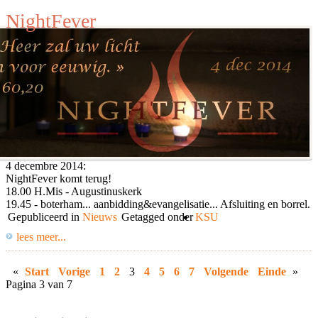
NightFever
4 decembre 2014:
NightFever komt terug!
18.00 H.Mis - Augustinuskerk
19.45 - boterham... aanbidding&evangelisatie... Afsluiting en borrel.
Gepubliceerd in
Nieuws
Getagged onder
KSU
lees meer...
«
Start
Vorige
1
2
3
4
5
6
7
Volgende
Einde
»
Pagina 3 van 7