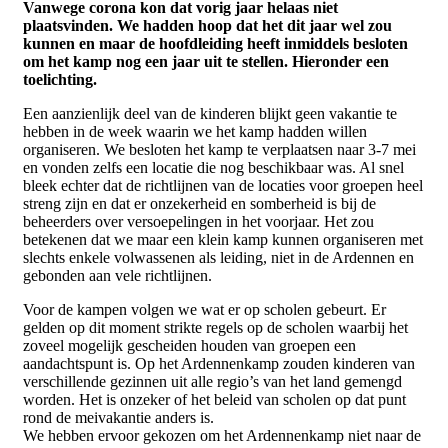
Vanwege corona kon dat vorig jaar helaas niet
plaatsvinden. We hadden hoop dat het dit jaar wel zou
kunnen en maar de hoofdleiding heeft inmiddels besloten
om het kamp nog een jaar uit te stellen. Hieronder een
toelichting.
Een aanzienlijk deel van de kinderen blijkt geen vakantie te
hebben in de week waarin we het kamp hadden willen
organiseren. We besloten het kamp te verplaatsen naar 3-7 mei
en vonden zelfs een locatie die nog beschikbaar was. Al snel
bleek echter dat de richtlijnen van de locaties voor groepen heel
streng zijn en dat er onzekerheid en somberheid is bij de
beheerders over versoepelingen in het voorjaar. Het zou
betekenen dat we maar een klein kamp kunnen organiseren met
slechts enkele volwassenen als leiding, niet in de Ardennen en
gebonden aan vele richtlijnen.
Voor de kampen volgen we wat er op scholen gebeurt. Er
gelden op dit moment strikte regels op de scholen waarbij het
zoveel mogelijk gescheiden houden van groepen een
aandachtspunt is. Op het Ardennenkamp zouden kinderen van
verschillende gezinnen uit alle regio’s van het land gemengd
worden. Het is onzeker of het beleid van scholen op dat punt
rond de meivakantie anders is.
We hebben ervoor gekozen om het Ardennenkamp niet naar de