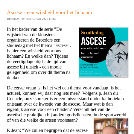
Ascese - een wijsheid voor het lichaam
DINSDAG 09 FEBRUARI 2021 17:12
In het kader van de serie "De
wijsheid van de kloosters"
organiseren de Broeders een
studiedag met het thema "ascese".
Is hier een wijsheid voor ons
lichaam? En welke dan? Tijdens
de veertigdagentijd - de tijd van
ascese bij uitstek - een mooie
gelegenheid om over dit thema na
denken.
De eerste vraag is: Is het wel een thema voor vandaag, is het
actueel, kunnen wij daar nog iets mee? Volgens p. Jean du
Cenacle, onze spreker is er een misverstand onder katholieken
ontstaan over de kwestie van de ascese. Maar wat is dan
eigenlijk ascese voor een christen? Verschilt het van de
ascetische praktijken bij andere godsdiensten, in de sportwereld
of van die welke de artsen voorstaan?
P. Jean: "We zullen begrijpen dat de ascese