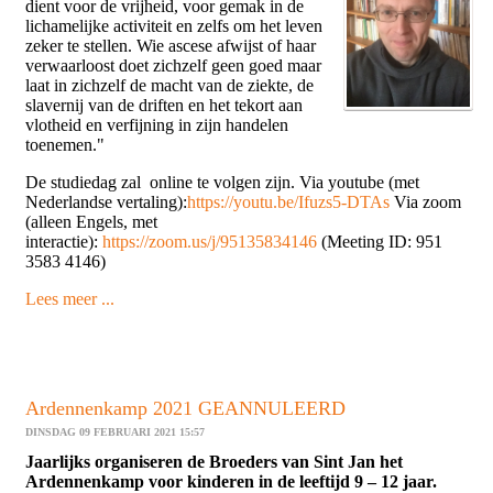
dient voor de vrijheid, voor gemak in de
lichamelijke activiteit en zelfs om het leven
zeker te stellen. Wie ascese afwijst of haar
verwaarloost doet zichzelf geen goed maar
laat in zichzelf de macht van de ziekte, de
slavernij van de driften en het tekort aan
vlotheid en verfijning in zijn handelen
toenemen."
De studiedag zal online te volgen zijn. Via youtube (met
Nederlandse vertaling):
https://youtu.be/Ifuzs5-DTAs
Via zoom
(alleen Engels, met
interactie):
https://zoom.us/j/95135834146
(Meeting ID: 951
3583 4146)
Lees meer ...
Ardennenkamp 2021 GEANNULEERD
DINSDAG 09 FEBRUARI 2021 15:57
Jaarlijks organiseren de Broeders van Sint Jan het
Ardennenkamp voor kinderen in de leeftijd 9 – 12 jaar.