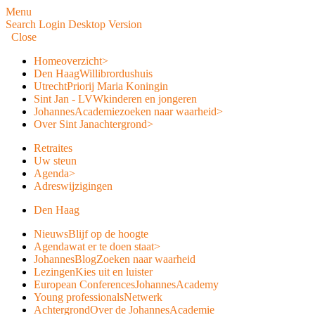
Menu
Search
Login
Desktop Version
Close
Home
overzicht
>
Den Haag
Willibrordushuis
Utrecht
Priorij Maria Koningin
Sint Jan - LVW
kinderen en jongeren
JohannesAcademie
zoeken naar waarheid
>
Over Sint Jan
achtergrond
>
Retraites
Uw steun
Agenda
>
Adreswijzigingen
Den Haag
Nieuws
Blijf op de hoogte
Agenda
wat er te doen staat
>
JohannesBlog
Zoeken naar waarheid
Lezingen
Kies uit en luister
European Conferences
JohannesAcademy
Young professionals
Netwerk
Achtergrond
Over de JohannesAcademie