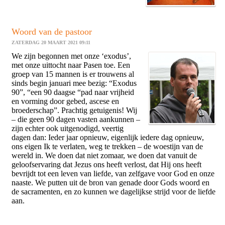
Woord van de pastoor
ZATERDAG 20 MAART 2021 09:11
We zijn begonnen met onze ‘exodus’,
met onze uittocht naar Pasen toe. Een
groep van 15 mannen is er trouwens al
sinds begin januari mee bezig: “Exodus
90”, “een 90 daagse “pad naar vrijheid
en vorming door gebed, ascese en
broederschap”. Prachtig getuigenis! Wij
– die geen 90 dagen vasten aankunnen –
zijn echter ook uitgenodigd, veertig
dagen dan: Ieder jaar opnieuw, eigenlijk iedere dag opnieuw,
ons eigen Ik te verlaten, weg te trekken – de woestijn van de
wereld in. We doen dat niet zomaar, we doen dat vanuit de
geloofservaring dat Jezus ons heeft verlost, dat Hij ons heeft
bevrijdt tot een leven van liefde, van zelfgave voor God en onze
naaste. We putten uit de bron van genade door Gods woord en
de sacramenten, en zo kunnen we dagelijkse strijd voor de liefde
aan.