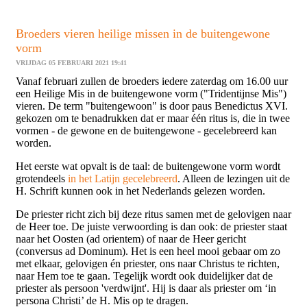
Broeders vieren heilige missen in de buitengewone
vorm
VRIJDAG 05 FEBRUARI 2021 19:41
Vanaf februari zullen de broeders iedere zaterdag om 16.00 uur
een Heilige Mis in de buitengewone vorm ("Tridentijnse Mis")
vieren. De term "buitengewoon" is door paus Benedictus XVI.
gekozen om te benadrukken dat er maar één ritus is, die in twee
vormen - de gewone en de buitengewone - gecelebreerd kan
worden.
Het eerste wat opvalt is de taal: de buitengewone vorm wordt
grotendeels
in het Latijn gecelebreerd
. Alleen de lezingen uit de
H. Schrift kunnen ook in het Nederlands gelezen worden.
De priester richt zich bij deze ritus samen met de gelovigen naar
de Heer toe. De juiste verwoording is dan ook: de priester staat
naar het Oosten (ad orientem) of naar de Heer gericht
(conversus ad Dominum). Het is een heel mooi gebaar om zo
met elkaar, gelovigen én priester, ons naar Christus te richten,
naar Hem toe te gaan. Tegelijk wordt ook duidelijker dat de
priester als persoon 'verdwijnt'. Hij is daar als priester om ‘in
persona Christi’ de H. Mis op te dragen.