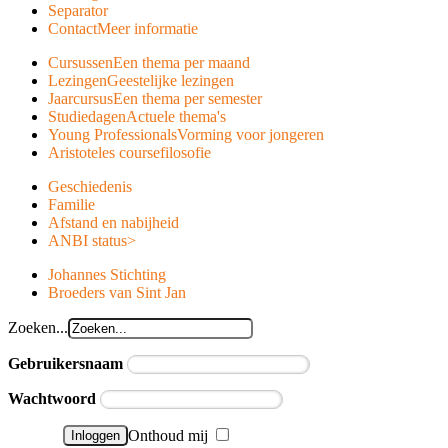
Separator
Contact
Meer informatie
Cursussen
Een thema per maand
Lezingen
Geestelijke lezingen
Jaarcursus
Een thema per semester
Studiedagen
Actuele thema's
Young Professionals
Vorming voor jongeren
Aristoteles course
filosofie
Geschiedenis
Familie
Afstand en nabijheid
ANBI status
>
Johannes Stichting
Broeders van Sint Jan
Zoeken...
Gebruikersnaam
Wachtwoord
Onthoud mij