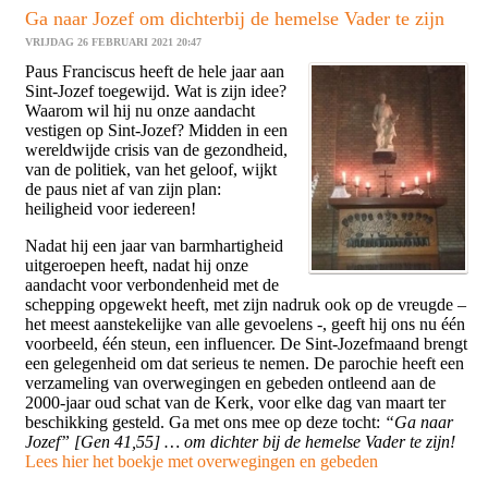
Ga naar Jozef om dichterbij de hemelse Vader te zijn
VRIJDAG 26 FEBRUARI 2021 20:47
Paus Franciscus heeft de hele jaar aan
Sint-Jozef toegewijd. Wat is zijn idee?
Waarom wil hij nu onze aandacht
vestigen op Sint-Jozef? Midden in een
wereldwijde crisis van de gezondheid,
van de politiek, van het geloof, wijkt
de paus niet af van zijn plan:
heiligheid voor iedereen!
Nadat hij een jaar van barmhartigheid
uitgeroepen heeft, nadat hij onze
aandacht voor verbondenheid met de
schepping opgewekt heeft, met zijn nadruk ook op de vreugde –
het meest aanstekelijke van alle gevoelens -, geeft hij ons nu één
voorbeeld, één steun, een influencer. De Sint-Jozefmaand brengt
een gelegenheid om dat serieus te nemen. De parochie heeft een
verzameling van overwegingen en gebeden ontleend aan de
2000-jaar oud schat van de Kerk, voor elke dag van maart ter
beschikking gesteld. Ga met ons mee op deze tocht:
“Ga naar
Jozef” [Gen 41,55] … om dichter bij de hemelse Vader te zijn!
Lees hier het boekje met overwegingen en gebeden