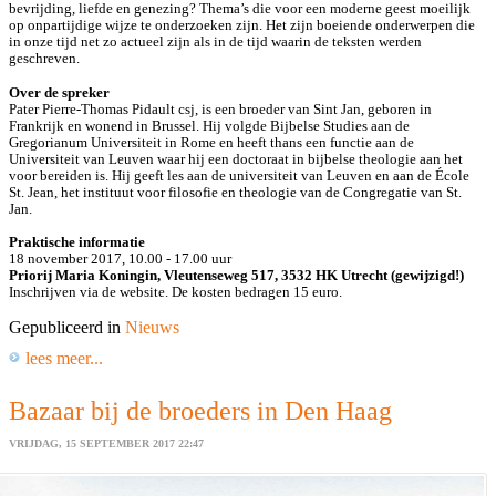
bevrijding, liefde en genezing? Thema’s die voor een moderne geest moeilijk
op onpartijdige wijze te onderzoeken zijn. Het zijn boeiende onderwerpen die
in onze tijd net zo actueel zijn als in de tijd waarin de teksten werden
geschreven.
Over de spreker
Pater Pierre-Thomas Pidault csj, is een broeder van Sint Jan, geboren in
Frankrijk en wonend in Brussel. Hij volgde Bijbelse Studies aan de
Gregorianum Universiteit in Rome en heeft thans een functie aan de
Universiteit van Leuven waar hij een doctoraat in bijbelse theologie aan het
voor bereiden is. Hij geeft les aan de universiteit van Leuven en aan de École
St. Jean, het instituut voor filosofie en theologie van de Congregatie van St.
Jan.
Praktische informatie
18 november 2017, 10.00 - 17.00 uur
Priorij Maria Koningin, Vleutenseweg 517, 3532 HK Utrecht (gewijzigd!)
Inschrijven via de website.
De kosten bedragen 15 euro.
Gepubliceerd in
Nieuws
lees meer...
Bazaar bij de broeders in Den Haag
VRIJDAG, 15 SEPTEMBER 2017 22:47