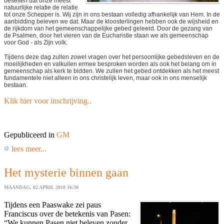
beseffen dat onze meest
natuurlijke relatie de relatie
tot onze Schepper is. Wij zijn in ons bestaan volledig afhankelijk van Hem. In de
aanbidding beleven we dat. Maar de kloosterlingen hebben ook de wijsheid en
de rijkdom van het gemeenschappelijke gebed geleerd. Door de gezang van
de Psalmen, door het vieren van de Eucharistie staan we als gemeenschap
voor God - als Zijn volk.
Tijdens deze dag zullen zowel vragen over het persoonlijke gebedsleven en de
moeilijkheden en valkuilen ermee besproken worden als ook het belang om in
gemeenschap als kerk te bidden. We zullen het gebed ontdekken als het meest
fundamentele niet alleen in ons christelijk leven, maar ook in ons menselijk
bestaan.
Klik hier voor inschrijving..
Gepubliceerd in
GM
lees meer...
Het mysterie binnen gaan
MAANDAG, 02 APRIL 2018 16:30
Tijdens een Paaswake zei paus
Franciscus over de betekenis van Pasen:
“We kunnen Pasen niet beleven zonder