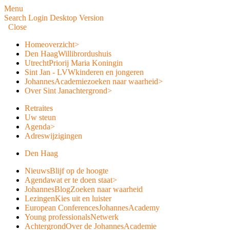
Menu
Search
Login
Desktop Version
Close
Home
overzicht
>
Den Haag
Willibrordushuis
Utrecht
Priorij Maria Koningin
Sint Jan - LVW
kinderen en jongeren
JohannesAcademie
zoeken naar waarheid
>
Over Sint Jan
achtergrond
>
Retraites
Uw steun
Agenda
>
Adreswijzigingen
Den Haag
Nieuws
Blijf op de hoogte
Agenda
wat er te doen staat
>
JohannesBlog
Zoeken naar waarheid
Lezingen
Kies uit en luister
European Conferences
JohannesAcademy
Young professionals
Netwerk
Achtergrond
Over de JohannesAcademie