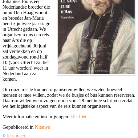
Johannes-Pio is een
Nederlandse broeder die
nu in Den Haag woont
en broeder Jan-Maria
heeft zijn twee jaar stage
in Utrecht gedaan. We
organiseren dus een reis
naar Ars die op
vrijdagochtend 30 juni
zal vertrekken en op
zondagavond rond half
10 (voor Utrecht zal het
11 uur worden) weer in
Nederland aan zal
komen.
Om onze reis te kunnen organiseren willen we weten hoeveel
mensen er mee willen, zodat we de busjes of bus kunnen reserveren.
Daarom willen we u vragen om u voor 28 mei in te schrijven zodat
we het logistieke aspect van de reis kunnen organiseren.
Meer informatie en inschrijvingen:
klik hier
Gepubliceerd in
Nieuws
lees meer...