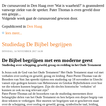
De cursusavond in Den Haag over 'Wat is waarheid?' is geannuleerd
vanwege ziekte van de spreker. Pater Thomas is even geveld door
een griepje...
Volgende week gaat de cursusavond gewoon door.
Gepubliceerd in
Den Haag
lees meer...
Studiedag De Bijbel begrijpen
DINSDAG, 14 NOVEMBER 2017 14:30
De Bijbel begrijpen met een moderne geest
Studiedag over schepping, geweld, gezag en redding in het Oude Testament
Is Jezus ook de God van het Oude Testament? Het Oude Testament staat vol met
verhalen over oorlog en geweld, gezag en leiding. Pater Pierre-Thomas van de
Broeders van Sint Jan spreekt tijdens een studiedag op 18 november in Utrecht
vanuit zijn gedegen kennis van Hebreeuwse en Griekse Bijbelteksten over hoe
we die teksten kunnen begrijpen. Zijn dit slechts historische ‘verhalen’ of
kunnen ze ook nu nog relevant zijn?
Pater Pierre-Thomas zal de bezoekers van de studiedag meenemen door
belangrijke delen van het Oude Testament en hen helpen een dieper begrip van
deze teksten te verkrijgen. Hoe moeten we begrijpen wat er geschreven staat
over de schepping, over oorlog en geweld, gezag, symbolische taal, leiding,