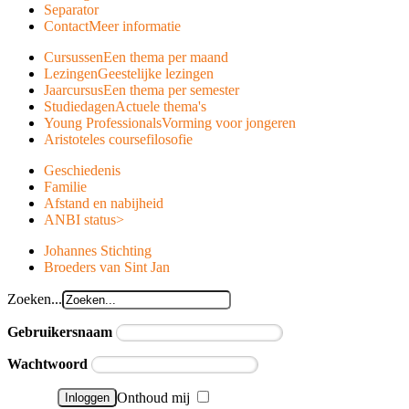
Separator
Contact
Meer informatie
Cursussen
Een thema per maand
Lezingen
Geestelijke lezingen
Jaarcursus
Een thema per semester
Studiedagen
Actuele thema's
Young Professionals
Vorming voor jongeren
Aristoteles course
filosofie
Geschiedenis
Familie
Afstand en nabijheid
ANBI status
>
Johannes Stichting
Broeders van Sint Jan
Zoeken...
Gebruikersnaam
Wachtwoord
Onthoud mij