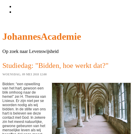
Wachtwoord vergeten?
Gebruikersnaam vergeten?
JohannesAcademie
Op zoek naar Levenswijsheid
Studiedag: "Bidden, hoe werkt dat?"
WOENSDAG, 09 MEI 2018 12:00
Bidden: “een opwelling
van het hart, gewoon een
blik omhoog naar de
hemel” zei H. Theresia van
Lisieux. Er zijn niet per se
woorden nodig als wij
bidden. In de stilte van ons
hart is beleven we deze
contact met God. In zekere
zin het meest natuurlijke,
gewone gebeuren van het
menselijke leven als wij