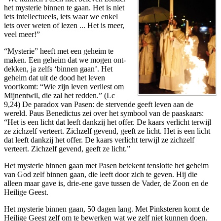
het mysterie binnen te gaan. Het is niet
iets intellectueels, iets waar we enkel
iets over weten of lezen ... Het is meer,
veel meer!”
“Mysterie” heeft met een geheim te
maken. Een geheim dat we mogen ont-
dekken, ja zelfs ‘binnen gaan’. Het
geheim dat uit de dood het leven
voortkomt: “Wie zijn leven verliest om
Mijnentwil, die zal het redden.” (Lc
9,24) De paradox van Pasen: de stervende geeft leven aan de
wereld. Paus Benedictus zei over het symbool van de paaskaars:
“Het is een licht dat leeft dankzij het offer. De kaars verlicht terwijl
ze zichzelf verteert. Zichzelf gevend, geeft ze licht. Het is een licht
dat leeft dankzij het offer. De kaars verlicht terwijl ze zichzelf
verteert. Zichzelf gevend, geeft ze licht.”
Het mysterie binnen gaan met Pasen betekent tenslotte het geheim
van God zelf binnen gaan, die leeft door zich te geven. Hij die
alleen maar gave is, drie-ene gave tussen de Vader, de Zoon en de
Heilige Geest.
Het mysterie binnen gaan, 50 dagen lang. Met Pinksteren komt de
Heilige Geest zelf om te bewerken wat we zelf niet kunnen doen.